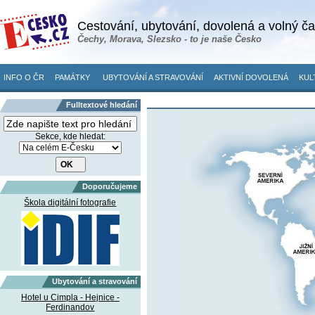
Cestování, ubytování, dovolená a volný č
Čechy, Morava, Slezsko - to je naše Česko
INFO O ČR
PAMÁTKY
UBYTOVÁNÍ A STRAVOVÁNÍ
AKTIVNÍ DOVOLENÁ
KUL
Fulltextové hledání
Sekce, kde hledat:
Doporučujeme
Škola digitální fotografie
Ubytování a stravování
Hotel u Cimpla - Hejnice -
Ferdinandov