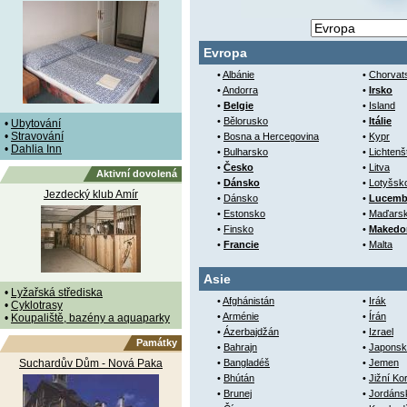
Evropa
•
Albánie
•
Chorvat
•
Andorra
•
Irsko
•
Belgie
•
Island
•
Bělorusko
•
Itálie
•
Ubytování
•
Stravování
•
Bosna a Hercegovina
•
Kypr
•
Dahlia Inn
•
Bulharsko
•
Lichtenš
•
Česko
•
Litva
Aktivní dovolená
•
Dánsko
•
Lotyšsk
Jezdecký klub Amír
•
Dánsko
•
Lucemb
•
Estonsko
•
Maďars
•
Finsko
•
Makedo
•
Francie
•
Malta
Asie
•
Lyžařská střediska
•
Afghánistán
•
Irák
•
Cyklotrasy
•
Arménie
•
Írán
•
Koupaliště, bazény a aquaparky
•
Ázerbajdžán
•
Izrael
Památky
•
Bahrajn
•
Japonsk
Suchardův Dům - Nová Paka
•
Bangladéš
•
Jemen
•
Bhútán
•
Jižní Ko
•
Brunej
•
Jordáns