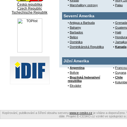
•
Kiribati
•
Nový Zé
Česká republika
•
Marshallovy ostrovy
•
Palau
Czech Republic
Tschechische Republik
Severní Amerika
•
Antigua a Barbuda
•
Grenad
•
Bahamy
•
Guatema
•
Barbados
•
Haiti
•
Belize
•
Hondura
•
Dominika
•
Jamajka
•
Dominikánská Republika
•
Kanada
Jižní Amerika
•
Argentina
•
Francou
•
Bolívie
•
Guyana
•
Brazilská federativní
•
Chile
republika
•
Kolumbi
•
Ekvádor
Kopírování, publikování a šíření obsahu serveru
www.e-cesko.cz
je vítáno a doporučeno. 
dále. Projekt E-ČESKO.cz vznikl ve spolupráci a 