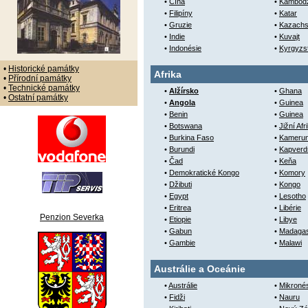
•
Čína
•
Kambod
•
Filipíny
•
Katar
•
Gruzie
•
Kazachs
•
Indie
•
Kuvajt
•
Indonésie
•
Kyrgyzs
•
Historické památky
Afrika
•
Přírodní památky
•
Technické památky
•
Alžírsko
•
Ghana
•
Ostatní památky
•
Angola
•
Guinea
•
Benin
•
Guinea
•
Botswana
•
Jižní Afr
•
Burkina Faso
•
Kameru
•
Burundi
•
Kapverd
•
Čad
•
Keňa
•
Demokratické Kongo
•
Komory
•
Džibuti
•
Kongo
•
Egypt
•
Lesotho
•
Eritrea
•
Libérie
Penzion Severka
•
Etiopie
•
Libye
•
Gabun
•
Madaga
•
Gambie
•
Malawi
Austrálie a Oceánie
•
Austrálie
•
Mikroné
•
Fidži
•
Nauru