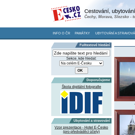
Cestování, ubytování
Čechy, Morava, Slezsko - t
INFO O ČR
PAMÁTKY
UBYTOVÁNÍ A STRAVOVÁ
Fulltextové hledání
Sekce, kde hledat:
Doporučujeme
Škola digitální fotografie
Ubytování a stravování
Vzor prezentace - Hotel E-Česko
(pro předváděcí účely)