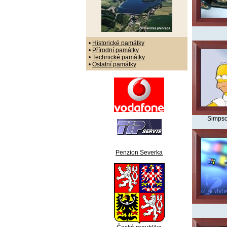
•
Historické památky
•
Přírodní památky
•
Technické památky
•
Ostatní památky
Simpso
Penzion Severka