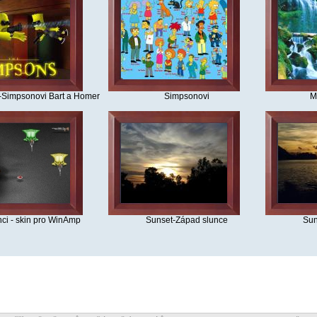
Simpsonovi Bart a Homer
Simpsonovi
M
ci - skin pro WinAmp
Sunset-Západ slunce
Sun