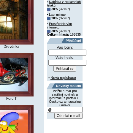
•
Nabídka z reklamních
letáků
20%
(32767)
•
Last minute
20%
(32767)
•
Prostřednictvím
internetu
20%
(32767)
Celkem hlasů:
163835
Přihlášení
Dřevěnka
Váš login:
Vaše heslo:
•
Nová registrace
Novinky mailem
Vložte e-mail pro
zasílání novinek a
informací z portálu E-
Ford T
Česko.cz a magazínu
Gulliver