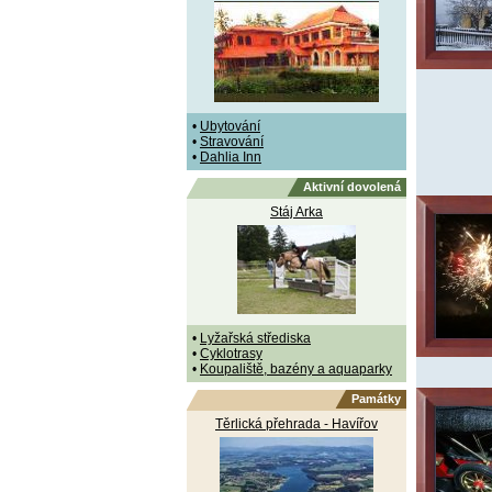
•
Ubytování
•
Stravování
•
Dahlia Inn
Aktivní dovolená
Stáj Arka
•
Lyžařská střediska
•
Cyklotrasy
•
Koupaliště, bazény a aquaparky
Památky
Těrlická přehrada - Havířov