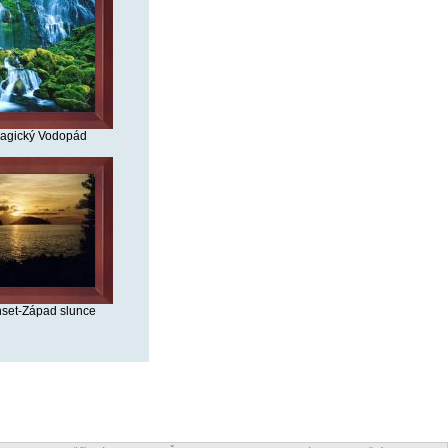
agický Vodopád
set-Západ slunce