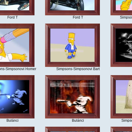
Ford T
Ford T
Simpso
ns-Simpsonovi Homer
Simpsons-Simpsonovi Bart
Bulánci
Bulánci
Simps