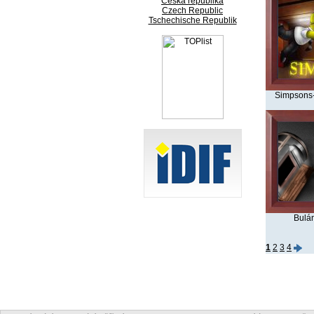
Česká republika
Czech Republic
Tschechische Republik
Simpsons-
Bulán
1
2
3
4