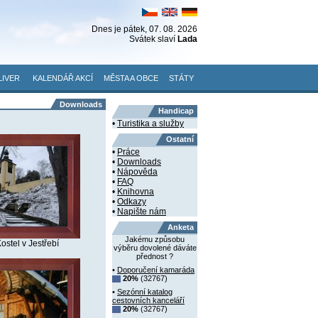
Dnes je
pátek
, 07. 08. 2026
Svátek slaví
Lada
LIVER
KALENDÁŘ AKCÍ
MĚSTA A OBCE
STÁTY
Downloads
Handicap
•
Turistika a služby
Ostatní
•
Práce
•
Downloads
•
Nápověda
•
FAQ
•
Knihovna
•
Odkazy
•
Napište nám
Anketa
Jakému způsobu
ostel v Jestřebí
výběru dovolené dáváte
přednost ?
•
Doporučení kamaráda
20%
(32767)
•
Sezónní katalog
cestovních kanceláří
20%
(32767)