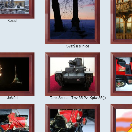
Kostel
Svatý u silnice
Ještěd
Tank Škoda LT vz.35 Pz. Kpfw 35(t)