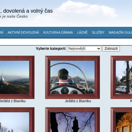
, dovolená a volný čas
o je naše Česko
NÍ
AKTIVNÍ DOVOLENÁ
KULTURA A ZÁBAVA
LÁZNĚ
SLUŽBY
MAGAZÍN GUL
Vyberte kategorii:
Ještěd z Blaníku
Ještěd z Blaníku
K