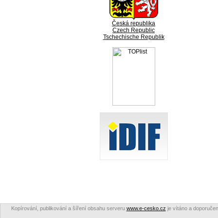
Česká republika
Czech Republic
Tschechische Republik
Kopírování, publikování a šíření obsahu serveru
www.e-cesko.cz
je vítáno a doporučen