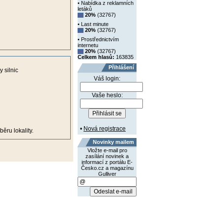
• Nabídka z reklamních
letáků
20%
(32767)
• Last minute
20%
(32767)
• Prostřednictvím
internetu
20%
(32767)
Celkem hlasů:
163835
Přihlášení
 silnic
Váš login:
Vaše heslo:
•
Nová registrace
ěru lokality.
Novinky mailem
Vložte e-mail pro
zasílání novinek a
informací z portálu E-
Česko.cz a magazínu
Gulliver