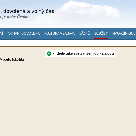
, dovolená a volný čas
o je naše Česko
NÍ
AKTIVNÍ DOVOLENÁ
KULTURA A ZÁBAVA
LÁZNĚ
SLUŽBY
MAGAZÍN GUL
Přidejte také své zařízení do katalogu
yberte lokalitu