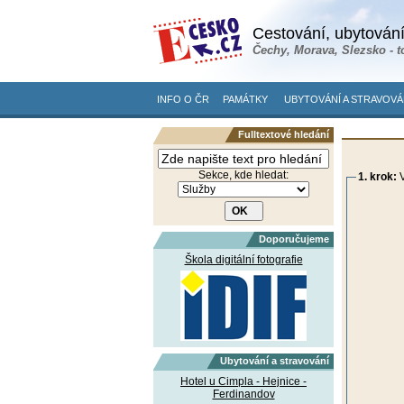
Cestování, ubytování
Čechy, Morava, Slezsko - t
INFO O ČR
PAMÁTKY
UBYTOVÁNÍ A STRAVOVÁ
Fulltextové hledání
Sekce, kde hledat:
1. krok:
V
Doporučujeme
Škola digitální fotografie
Ubytování a stravování
Hotel u Cimpla - Hejnice -
Ferdinandov