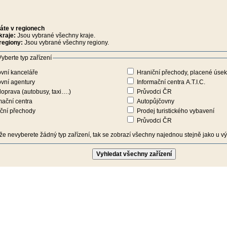
áte v regionech
kraje:
Jsou vybrané všechny kraje.
regiony:
Jsou vybrané všechny regiony.
yberte typ zařízení
vní kanceláře
Hraniční přechody, placené úseky
vní agentury
Informační centra A.T.I.C.
oprava (autobusy, taxi….)
Průvodci ČR
mační centra
Autopůjčovny
ční přechody
Prodej turistického vybavení
Průvodci ČR
iže nevyberete žádný typ zařízení, tak se zobrazí všechny najednou stejně jako u výb