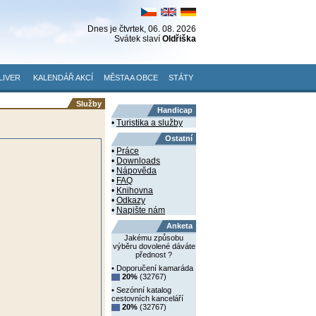
Dnes je
čtvrtek
, 06. 08. 2026
Svátek slaví
Oldřiška
LIVER
KALENDÁŘ AKCÍ
MĚSTA A OBCE
STÁTY
Služby
Handicap
•
Turistika a služby
Ostatní
•
Práce
•
Downloads
•
Nápověda
•
FAQ
•
Knihovna
•
Odkazy
•
Napište nám
Anketa
Jakému způsobu
výběru dovolené dáváte
přednost ?
• Doporučení kamaráda
20%
(32767)
• Sezónní katalog
cestovních kanceláří
20%
(32767)