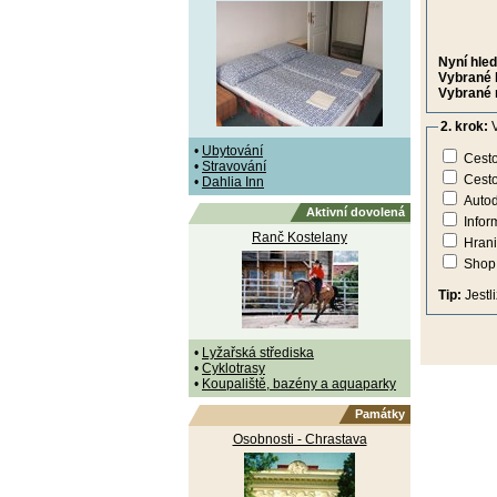
Nyní hled
Vybrané 
Vybrané 
2. krok:
V
•
Ubytování
Cesto
•
Stravování
Cesto
•
Dahlia Inn
Autod
Aktivní dovolená
Infor
Ranč Kostelany
Hrani
Shop
Tip:
Jestl
•
Lyžařská střediska
•
Cyklotrasy
•
Koupaliště, bazény a aquaparky
Památky
Osobnosti - Chrastava