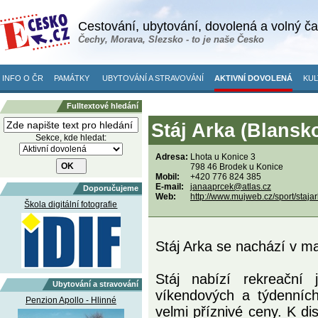
Cestování, ubytování, dovolená a volný č
Čechy, Morava, Slezsko - to je naše Česko
INFO O ČR
PAMÁTKY
UBYTOVÁNÍ A STRAVOVÁNÍ
AKTIVNÍ DOVOLENÁ
KUL
Fulltextové hledání
Stáj Arka (Blansk
Sekce, kde hledat:
Adresa:
Lhota u Konice 3
798 46 Brodek u Konice
Mobil:
+420 776 824 385
E-mail:
janaaprcek@atlas.cz
Doporučujeme
Web:
http://www.mujweb.cz/sport/stajar
Škola digitální fotografie
Stáj Arka se nachází v ma
Stáj nabízí rekreační 
Ubytování a stravování
víkendových a týdenních
Penzion Apollo - Hlinné
velmi příznivé ceny. K di