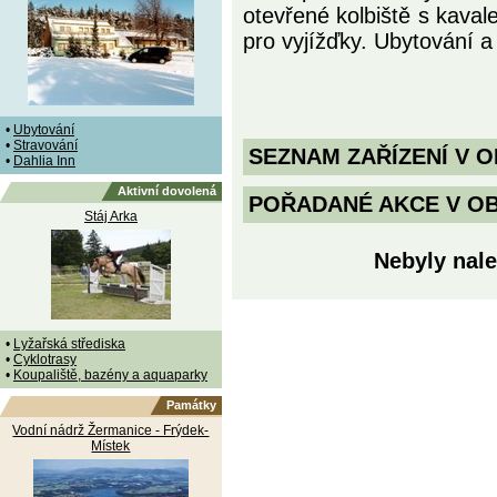
otevřené kolbiště s kava
pro vyjížďky. Ubytování a
•
Ubytování
•
Stravování
SEZNAM ZAŘÍZENÍ V O
•
Dahlia Inn
Aktivní dovolená
POŘADANÉ AKCE V OBDO
Stáj Arka
Nebyly nale
•
Lyžařská střediska
•
Cyklotrasy
•
Koupaliště, bazény a aquaparky
Památky
Vodní nádrž Žermanice - Frýdek-
Místek