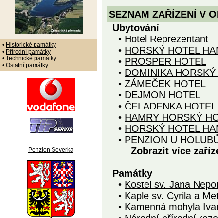
SEZNAM ZAŘÍZENÍ V O
Ubytování
•
Hotel Reprezentant
•
Historické památky
•
HORSKÝ HOTEL HA
•
Přírodní památky
•
Technické památky
•
PROSPER HOTEL
•
Ostatní památky
•
DOMINIKA HORSKÝ
•
ZÁMEČEK HOTEL
•
DEJMON HOTEL
•
ČELADENKA HOTEL
•
HAMRY HORSKÝ H
•
HORSKÝ HOTEL HA
•
PENZION U HOLUB
Zobrazit více zaříz
Penzion Severka
Památky
•
Kostel sv. Jana Nep
•
Kaple sv. Cyrila a Me
•
Kamenná mohyla Iva