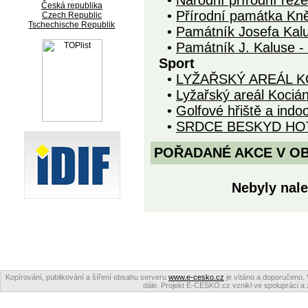
•
Národní přírodní rez
Česká republika
•
Přírodní památka Kn
Czech Republic
Tschechische Republik
•
Památník Josefa Kal
•
Památník J. Kaluse -
Sport
•
LYŽAŘSKÝ AREÁL K
•
Lyžařský areál Kociá
•
Golfové hřiště a indo
•
SRDCE BESKYD HO
POŘADANÉ AKCE V OBDO
Nebyly nale
Kopírování, publikování a šíření obsahu serveru
www.e-cesko.cz
je vítáno a doporučeno. 
dále. Projekt E-ČESKO.cz vznikl ve spolupráci a 