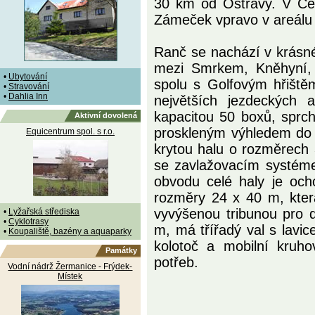
30 km od Ostravy. V Če
Zámeček vpravo v areálu 
Ranč se nachází v krásn
mezi Smrkem, Kněhyní, 
•
Ubytování
spolu s Golfovým hřiště
•
Stravování
•
Dahlia Inn
největších jezdeckých 
kapacitou 50 boxů, sprch
Aktivní dovolená
proskleným výhledem do v
Equicentrum spol. s r.o.
krytou halu o rozměrech 
se zavlažovacím systém
obvodu celé haly je och
rozměry 24 x 40 m, kter
vyvýšenou tribunou pro 
•
Lyžařská střediska
•
Cyklotrasy
m, má třířadý val s lavic
•
Koupaliště, bazény a aquaparky
kolotoč a mobilní kruho
Památky
potřeb.
Vodní nádrž Žermanice - Frýdek-
Místek