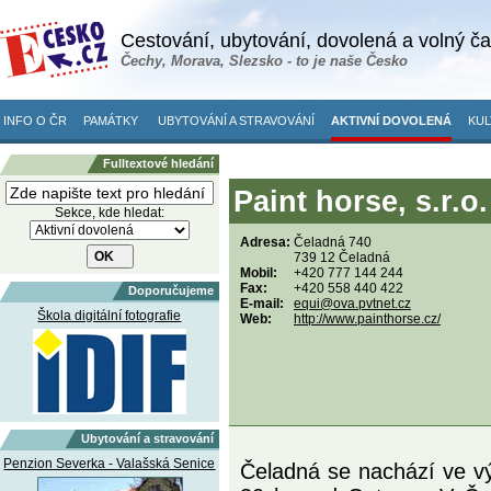
Cestování, ubytování, dovolená a volný č
Čechy, Morava, Slezsko - to je naše Česko
INFO O ČR
PAMÁTKY
UBYTOVÁNÍ A STRAVOVÁNÍ
AKTIVNÍ DOVOLENÁ
KUL
Fulltextové hledání
Paint horse, s.r.o
Sekce, kde hledat:
Adresa:
Čeladná 740
739 12 Čeladná
Mobil:
+420 777 144 244
Fax:
+420 558 440 422
Doporučujeme
E-mail:
equi@ova.pvtnet.cz
Škola digitální fotografie
Web:
http://www.painthorse.cz/
Ubytování a stravování
Penzion Severka - Valašská Senice
Čeladná se nachází ve vý