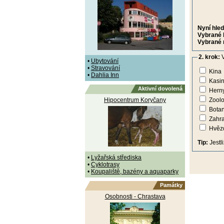
Nyní hled
Vybrané 
Vybrané 
2. krok:
V
•
Ubytování
•
Stravování
Kina
•
Dahlia Inn
Kasi
Aktivní dovolená
Hern
Hipocentrum Koryčany
Zoolo
Botan
Zahr
Hvězd
Tip:
Jestl
•
Lyžařská střediska
•
Cyklotrasy
•
Koupaliště, bazény a aquaparky
Památky
Osobnosti - Chrastava