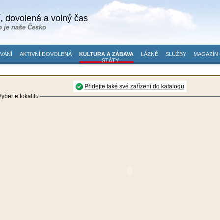
, dovolená a volný čas
o je naše Česko
VÁNÍ
AKTIVNÍ DOVOLENÁ
KULTURA A ZÁBAVA
LÁZNĚ
SLUŽBY
MAGAZÍN 
STÁTY
Přidejte také své zařízení do katalogu
yberte lokalitu