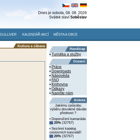
Dnes je
sobota
, 08. 08. 2026
Svátek slaví
Soběslav
GULLIVER
KALENDÁŘ AKCÍ
MĚSTA A OBCE
Kultura a zábava
Handicap
•
Turistika a služby
Ostatní
•
Práce
•
Downloads
•
Nápověda
•
FAQ
•
Knihovna
•
Odkazy
•
Napište nám
Anketa
Jakému způsobu
výběru dovolené dáváte
přednost ?
• Doporučení kamaráda
20%
(32767)
• Sezónní katalog
cestovních kanceláří
20%
(32767)