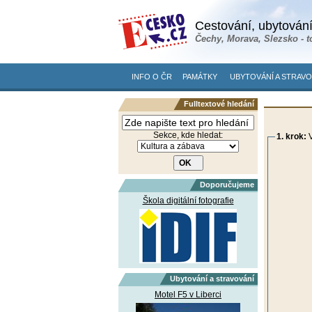
Cestování, ubytování
Čechy, Morava, Slezsko - t
INFO O ČR
PAMÁTKY
UBYTOVÁNÍ A STRAVO
Fulltextové hledání
Sekce, kde hledat:
1. krok:
V
Doporučujeme
Škola digitální fotografie
Ubytování a stravování
Motel F5 v Liberci