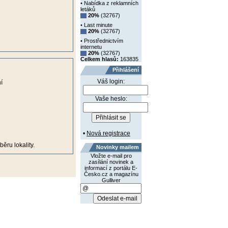
• Nabídka z reklamních
letáků
20%
(32767)
• Last minute
20%
(32767)
• Prostřednictvím
internetu
20%
(32767)
Celkem hlasů:
163835
Přihlášení
Váš login:
í
Vaše heslo:
•
Nová registrace
ěru lokality.
Novinky mailem
Vložte e-mail pro
zasílání novinek a
informací z portálu E-
Česko.cz a magazínu
Gulliver