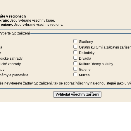
áte v regionech
kraje:
Jsou vybrané všechny kraje.
regiony:
Jsou vybrané všechny regiony.
yberte typ zařízení
Stadiony
na
Ostatní kulturní a zábavní zařízen
y
Diskotéky
gické zahrady
Divadla
ické zahrady
Kulturní domy a kluby
ady
Galerie
árny a planetária
Muzea
iže nevyberete žádný typ zařízení, tak se zobrazí všechny najednou stejně jako u výb