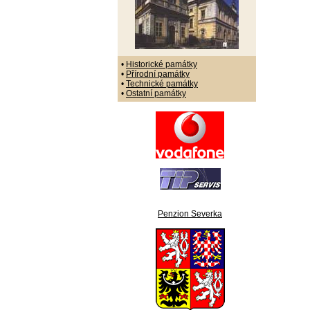
•
Historické památky
•
Přírodní památky
•
Technické památky
•
Ostatní památky
Penzion Severka