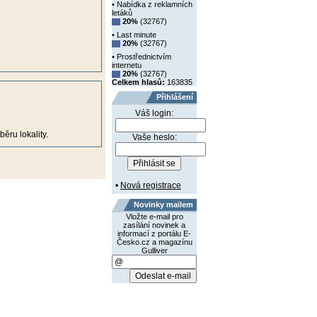
• Nabídka z reklamních
letáků
20%
(32767)
• Last minute
20%
(32767)
• Prostřednictvím
internetu
20%
(32767)
Celkem hlasů:
163835
Přihlášení
Váš login:
ěru lokality.
Vaše heslo:
•
Nová registrace
Novinky mailem
Vložte e-mail pro
zasílání novinek a
informací z portálu E-
Česko.cz a magazínu
Gulliver