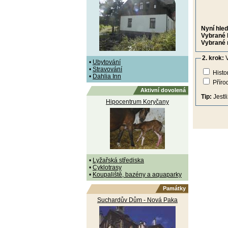
Nyní hled
Vybrané 
Vybrané 
2. krok:
V
•
Ubytování
•
Stravování
Histo
•
Dahlia Inn
Příro
Aktivní dovolená
Tip:
Jestl
Hipocentrum Koryčany
•
Lyžařská střediska
•
Cyklotrasy
•
Koupaliště, bazény a aquaparky
Památky
Suchardův Dům - Nová Paka