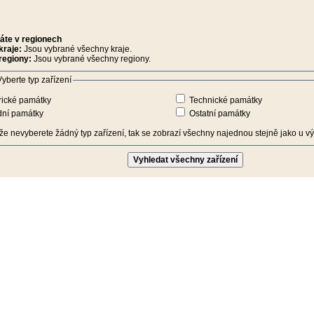
áte v regionech
kraje:
Jsou vybrané všechny kraje.
regiony:
Jsou vybrané všechny regiony.
yberte typ zařízení
rické památky
Technické památky
dní památky
Ostatní památky
iže nevyberete žádný typ zařízení, tak se zobrazí všechny najednou stejně jako u výb