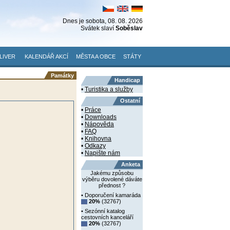
Dnes je
sobota
, 08. 08. 2026
Svátek slaví
Soběslav
LIVER
KALENDÁŘ AKCÍ
MĚSTA A OBCE
STÁTY
Památky
Handicap
•
Turistika a služby
Ostatní
•
Práce
•
Downloads
•
Nápověda
•
FAQ
•
Knihovna
•
Odkazy
•
Napište nám
Anketa
Jakému způsobu
výběru dovolené dáváte
přednost ?
• Doporučení kamaráda
20%
(32767)
• Sezónní katalog
cestovních kanceláří
20%
(32767)