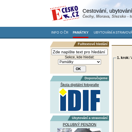
Cestování, ubytování
Čechy, Morava, Slezsko - t
INFO O ČR
PAMÁTKY
UBYTOVÁNÍ A STRAVOVÁ
Fulltextové hledání
Sekce, kde hledat:
1. krok:
V
Doporučujeme
Škola digitální fotografie
Ubytování a stravování
POLUBNÝ PENZION