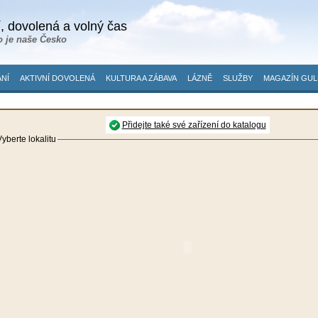
, dovolená a volný čas
o je naše Česko
NÍ
AKTIVNÍ DOVOLENÁ
KULTURA A ZÁBAVA
LÁZNĚ
SLUŽBY
MAGAZÍN GUL
Přidejte také své zařízení do katalogu
yberte lokalitu