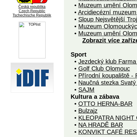
•
Muzeum umění Olom
Česká republika
Czech Republic
•
Arcidiecézní muzeum 
Tschechische Republik
•
Sloup Nejsvětější T
•
Muzeum Olomouckých
•
Muzeum umění Olom
Zobrazit více zaříz
Sport
•
Jezdecký klub Farma
•
Golf Club Olomouc
•
Přírodní koupaliště 
•
Naučná stezka Svatý
•
SAJM
Kultura a zábava
•
OTTO HERNA-BAR
•
Bulzajz
•
KLEOPATRA NIGHT
•
NA HRADĚ BAR
•
KONVIKT CAFÉ RE