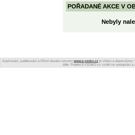
POŘADANÉ AKCE V OBDO
Nebyly nale
Kopírování, publikování a šíření obsahu serveru
www.e-cesko.cz
je vítáno a doporučeno. 
dále. Projekt E-ČESKO.cz vznikl ve spolupráci a 