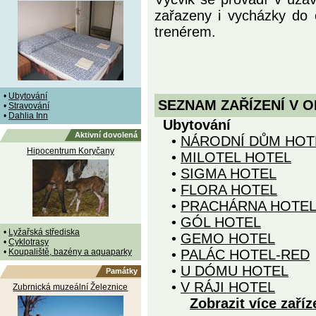
zařazeny i vycházky do o
trenérem.
•
Ubytování
SEZNAM ZAŘÍZENÍ V O
•
Stravování
•
Dahlia Inn
Ubytování
Aktivní dovolená
•
NÁRODNÍ DŮM HOT
Hipocentrum Koryčany
•
MILOTEL HOTEL
•
SIGMA HOTEL
•
FLORA HOTEL
•
PRACHÁRNA HOTE
•
GÓL HOTEL
•
Lyžařská střediska
•
GEMO HOTEL
•
Cyklotrasy
•
Koupaliště, bazény a aquaparky
•
PALÁC HOTEL-RED
•
U DÓMU HOTEL
Památky
•
V RÁJI HOTEL
Zubrnická muzeální Železnice
Zobrazit více zaříz