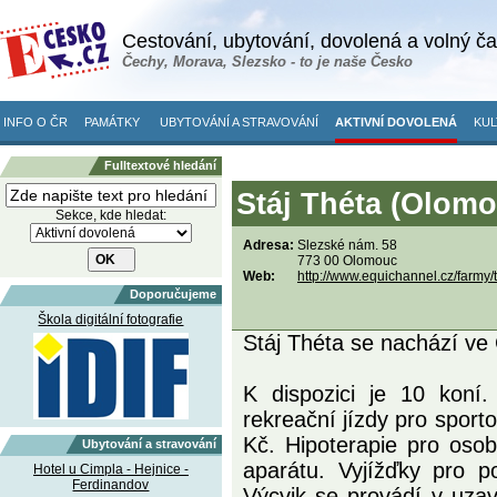
Cestování, ubytování, dovolená a volný č
Čechy, Morava, Slezsko - to je naše Česko
INFO O ČR
PAMÁTKY
UBYTOVÁNÍ A STRAVOVÁNÍ
AKTIVNÍ DOVOLENÁ
KUL
Fulltextové hledání
Stáj Théta (Olomo
Sekce, kde hledat:
Adresa:
Slezské nám. 58
773 00 Olomouc
Web:
http://www.equichannel.cz/farmy/t
Doporučujeme
Škola digitální fotografie
Stáj Théta se nachází ve
K dispozici je 10 koní.
rekreační jízdy pro sporto
Kč. Hipoterapie pro oso
Ubytování a stravování
aparátu. Vyjížďky pro p
Hotel u Cimpla - Hejnice -
Ferdinandov
Výcvik se provádí v uzav