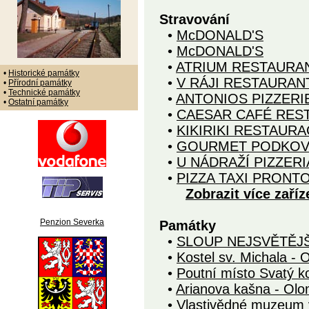
Stravování
•
McDONALD'S
•
McDONALD'S
•
ATRIUM RESTAURA
•
Historické památky
•
V RÁJI RESTAURAN
•
Přírodní památky
•
Technické památky
•
ANTONIOS PIZZERI
•
Ostatní památky
•
CAESAR CAFÉ RES
•
KIKIRIKI RESTAUR
•
GOURMET PODKOV
•
U NÁDRAŽÍ PIZZERI
•
PIZZA TAXI PRONT
Zobrazit více zaříz
Penzion Severka
Památky
•
SLOUP NEJSVĚTĚJ
•
Kostel sv. Michala -
•
Poutní místo Svatý 
•
Arianova kašna - Ol
•
Vlastivědné muzeum 