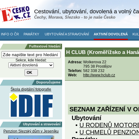
Cestování, ubytování, dovolená a volný č
Čechy, Morava, Slezsko - to je naše Česko
INFO O ČR
PAMÁTKY
UBYTOVÁNÍ A STRAVOVÁNÍ
AKTIVNÍ DOVOLENÁ
KUL
Fulltextové hledání
H CLUB (Kroměřížsko a Haná
Sekce, kde hledat:
Adresa:
Wolkerova 22
795 38 Prostějov
Telefon:
582 338 232
Web:
http://www.hclub.cz
Doporučujeme
Škola digitální fotografie
SEZNAM ZAŘÍZENÍ V O
Ubytování
•
U RODENŮ MOTOR
Ubytování a stravování
•
U CHMELŮ PENZIO
Penzion Slezský dům v Jeseníku