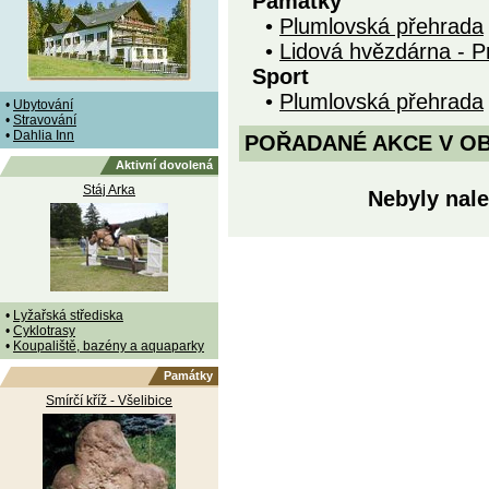
Památky
•
Plumlovská přehrada
•
Lidová hvězdárna - P
Sport
•
Plumlovská přehrada
•
Ubytování
•
Stravování
•
Dahlia Inn
POŘADANÉ AKCE V OBDO
Aktivní dovolená
Stáj Arka
Nebyly nale
•
Lyžařská střediska
•
Cyklotrasy
•
Koupaliště, bazény a aquaparky
Památky
Smírčí kříž - Všelibice