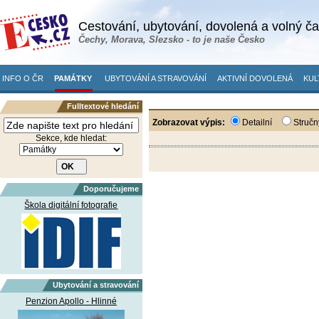
Cestování, ubytování, dovolená a volný č
Čechy, Morava, Slezsko - to je naše Česko
INFO O ČR
PAMÁTKY
UBYTOVÁNÍ A STRAVOVÁNÍ
AKTIVNÍ DOVOLENÁ
KUL
Fulltextové hledání
Zobrazovat výpis:
Detailní
Stručn
Sekce, kde hledat:
Doporučujeme
Škola digitální fotografie
Ubytování a stravování
Penzion Apollo - Hlinné