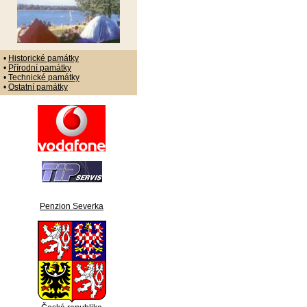
•
Historické památky
•
Přírodní památky
•
Technické památky
•
Ostatní památky
Penzion Severka