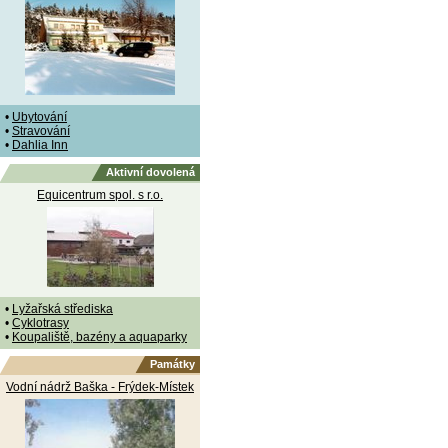
•
Ubytování
•
Stravování
•
Dahlia Inn
Aktivní dovolená
Equicentrum spol. s r.o.
•
Lyžařská střediska
•
Cyklotrasy
•
Koupaliště, bazény a aquaparky
Památky
Vodní nádrž Baška - Frýdek-Místek