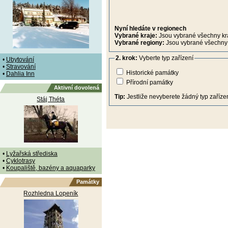
Nyní hledáte v regionech
Vybrané kraje:
Jsou vybrané všechny kr
Vybrané regiony:
Jsou vybrané všechny 
2. krok:
Vyberte typ zařízení
•
Ubytování
•
Stravování
Historické památky
•
Dahlia Inn
Přírodní památky
Aktivní dovolená
Tip:
Jestliže nevyberete žádný typ zařízen
Stáj Théta
•
Lyžařská střediska
•
Cyklotrasy
•
Koupaliště, bazény a aquaparky
Památky
Rozhledna Lopeník