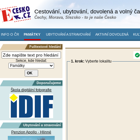
Cestování, ubytování, dovolená a volný č
Čechy, Morava, Slezsko - to je naše Česko
INFO O ČR
PAMÁTKY
UBYTOVÁNÍ A STRAVOVÁNÍ
AKTIVNÍ DOVOLENÁ
KUL
Fulltextové hledání
Sekce, kde hledat:
1. krok:
Vyberte lokalitu
Doporučujeme
Škola digitální fotografie
Ubytování a stravování
Penzion Apollo - Hlinné