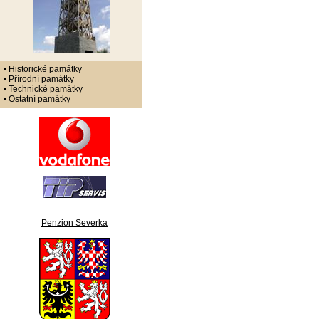
•
Historické památky
•
Přírodní památky
•
Technické památky
•
Ostatní památky
Penzion Severka