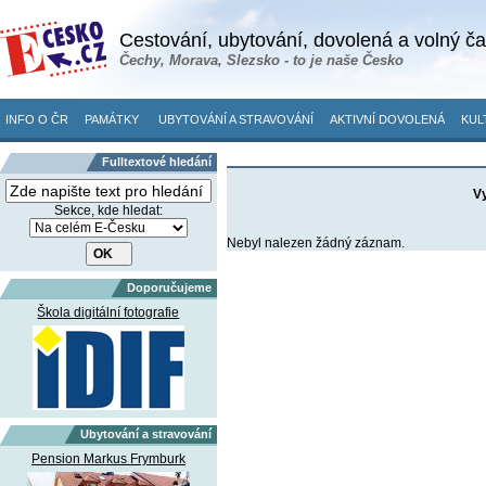
Cestování, ubytování, dovolená a volný č
Čechy, Morava, Slezsko - to je naše Česko
INFO O ČR
PAMÁTKY
UBYTOVÁNÍ A STRAVOVÁNÍ
AKTIVNÍ DOVOLENÁ
KUL
Fulltextové hledání
Vy
Sekce, kde hledat:
Nebyl nalezen žádný záznam.
Doporučujeme
Škola digitální fotografie
Ubytování a stravování
Pension Markus Frymburk