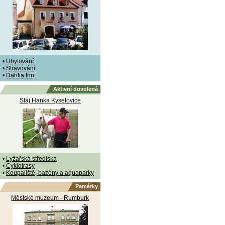
•
Ubytování
•
Stravování
•
Dahlia Inn
Aktivní dovolená
Stáj Hanka Kyselovice
•
Lyžařská střediska
•
Cyklotrasy
•
Koupaliště, bazény a aquaparky
Památky
Městské muzeum - Rumburk