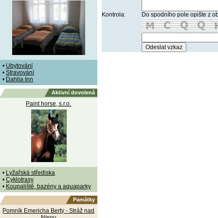
Kontrola:
Do spodního pole opište z o
•
Ubytování
•
Stravování
•
Dahlia Inn
Aktivní dovolená
Paint horse, s.r.o.
•
Lyžařská střediska
•
Cyklotrasy
•
Koupaliště, bazény a aquaparky
Památky
Pomník Emericha Berty - Stráž nad
Nisou