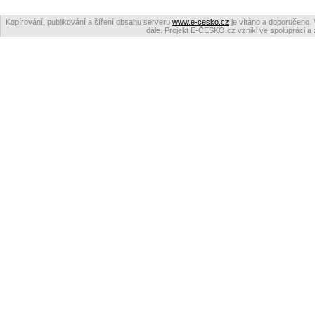
Kopírování, publikování a šíření obsahu serveru
www.e-cesko.cz
je vítáno a doporučeno. 
dále. Projekt E-ČESKO.cz vznikl ve spolupráci a 