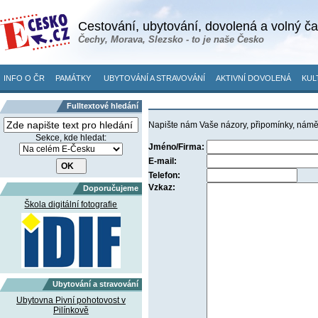
Cestování, ubytování, dovolená a volný č
Čechy, Morava, Slezsko - to je naše Česko
INFO O ČR
PAMÁTKY
UBYTOVÁNÍ A STRAVOVÁNÍ
AKTIVNÍ DOVOLENÁ
KUL
Fulltextové hledání
Napište nám Vaše názory, připomínky, námě
Sekce, kde hledat:
Jméno/Firma:
E-mail:
Telefon:
Vzkaz:
Doporučujeme
Škola digitální fotografie
Ubytování a stravování
Ubytovna Pivní pohotovost v
Pilínkově