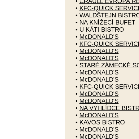
•
CRAULL EVROPA R
•
KFC-QUICK SERVI
•
WALDŠTEJN BISTR
•
NA KNÍŽECÍ BUFET
•
U KÁTI BISTRO
•
McDONALD'S
•
KFC-QUICK SERVI
•
McDONALD'S
•
McDONALD'S
•
STARÉ ZÁMECKÉ S
•
McDONALD'S
•
McDONALD'S
•
KFC-QUICK SERVI
•
McDONALD'S
•
McDONALD'S
•
NA VYHLÍDCE BIST
•
McDONALD'S
•
KAVOS BISTRO
•
McDONALD'S
•
McDONALD'S