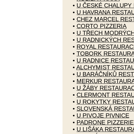
•
U ČESKÉ CHALUPY
•
U HAVRANA RESTA
•
CHEZ MARCEL RES
•
CORTO PIZZERIA
•
U TŘECH MODRÝCH
•
U RADNICKÝCH RE
•
ROYAL RESTAURAC
•
TOBORK RESTAUR
•
U RADNICE RESTA
•
ALCHYMIST RESTA
•
U BARÁČNÍKŮ RES
•
MERKUR RESTAUR
•
U ŽÁBY RESTAURA
•
CLERMONT RESTA
•
U ROKYTKY RESTA
•
SLOVENSKÁ REST
•
U PIVOJE PIVNICE
•
PADRONE PIZZERIE
•
U LIŠÁKA RESTAUR