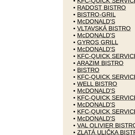
•
KFC-QUICK SERVI
•
RADOST BISTRO
•
BISTRO-GRIL
•
McDONALD'S
•
VLTAVSKÁ BISTRO
•
McDONALD'S
•
GYROS GRILL
•
McDONALD'S
•
KFC-QUICK SERVI
•
ARAZIM BISTRO
•
BISTRO
•
KFC-QUICK SERVI
•
WELL BISTRO
•
McDONALD'S
•
KFC-QUICK SERVI
•
McDONALD'S
•
KFC-QUICK SERVI
•
McDONALD'S
•
VAL OLIVIER BISTR
•
ZLATÁ ULIČKA BIS