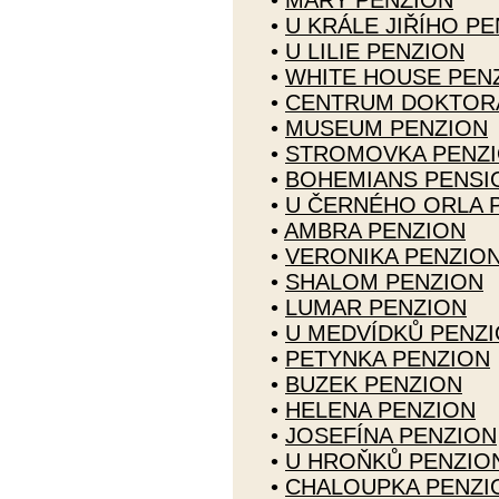
•
MARY PENZION
•
U KRÁLE JIŘÍHO P
•
U LILIE PENZION
•
WHITE HOUSE PEN
•
CENTRUM DOKTORA
•
MUSEUM PENZION
•
STROMOVKA PENZ
•
BOHEMIANS PENSI
•
U ČERNÉHO ORLA 
•
AMBRA PENZION
•
VERONIKA PENZIO
•
SHALOM PENZION
•
LUMAR PENZION
•
U MEDVÍDKŮ PENZ
•
PETYNKA PENZION
•
BUZEK PENZION
•
HELENA PENZION
•
JOSEFÍNA PENZION
•
U HROŇKŮ PENZIO
•
CHALOUPKA PENZI