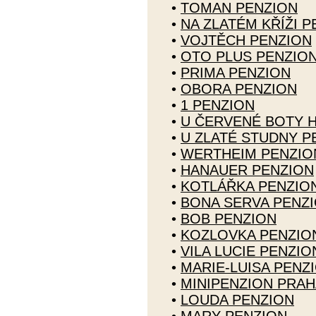
•
TOMAN PENZION
•
NA ZLATÉM KŘÍŽI 
•
VOJTĚCH PENZION
•
OTO PLUS PENZIO
•
PRIMA PENZION
•
OBORA PENZION
•
1 PENZION
•
U ČERVENÉ BOTY 
•
U ZLATÉ STUDNY P
•
WERTHEIM PENZIO
•
HANAUER PENZION
•
KOTLÁŘKA PENZIO
•
BONA SERVA PENZ
•
BOB PENZION
•
KOZLOVKA PENZIO
•
VILA LUCIE PENZIO
•
MARIE-LUISA PENZ
•
MINIPENZION PRAH
•
LOUDA PENZION