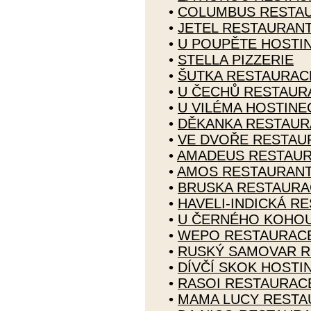
•
COLUMBUS RESTA
•
JETEL RESTAURAN
•
U POUPĚTE HOSTI
•
STELLA PIZZERIE
•
ŠUTKA RESTAURAC
•
U ČECHŮ RESTAUR
•
U VILÉMA HOSTINE
•
DĚKANKA RESTAUR
•
VE DVOŘE RESTAU
•
AMADEUS RESTAU
•
AMOS RESTAURAN
•
BRUSKA RESTAURA
•
HAVELI-INDICKÁ R
•
U ČERNÉHO KOHOU
•
WEPO RESTAURAC
•
RUSKÝ SAMOVAR 
•
DÍVČÍ SKOK HOSTI
•
RASOI RESTAURAC
•
MAMA LUCY RESTA