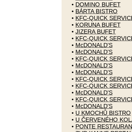
•
DOMINO BUFET
•
BÁRTA BISTRO
•
KFC-QUICK SERVI
•
KORUNA BUFET
•
JIZERA BUFET
•
KFC-QUICK SERVI
•
McDONALD'S
•
McDONALD'S
•
KFC-QUICK SERVI
•
McDONALD'S
•
McDONALD'S
•
KFC-QUICK SERVI
•
KFC-QUICK SERVI
•
McDONALD'S
•
KFC-QUICK SERVI
•
McDONALD'S
•
U KMOCHŮ BISTRO
•
U ČERVENÉHO KOL
•
PONTE RESTAURA