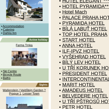
•
HOTEL ELEGANT ***
•
HOTEL PYRAMIDA****
•
Hotel Mach
•
PALACE PRAHA HO
•
PYRAMIDA HOTEL
•
Accommodation
•
BÍLÁ LABUŤ HOTEL
•
Catering
•
Dahlia Inn
•
TOP HOTEL PRAHA
•
START HOTEL
Active holiday
•
ANNA HOTEL
Farma Trnka
•
ILF-IPVZ HOTEL
•
VYŠEHRAD HOTEL
•
BÍLÝ LEV HOTEL
•
U TŘÍ KORUNEK HO
•
Ski Centre
•
PRESIDENT HOTEL
•
Bicycle Route
•
Baths
•
INTERCONTINENTA
•
MARIT HOTEL
Sights
•
AMADEUS HOTEL
Wallenstein / Valdštejn Garden ?
Prague 1, Lesser Town
•
BELVEDERE HOTEL
•
U TŘÍ PŠTROSŮ HO
•
PETR HOTEL