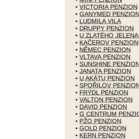
•
VICTORIA PENZION
•
GANYMED PENZIO
•
LUDMILA VILA
•
DRUPPY PENZION
•
U ZLATÉHO JELENA
•
KAČEROV PENZION
•
NĚMEC PENZION
•
VLTAVA PENZION
•
SUNSHINE PENZIO
•
JANATA PENZION
•
U AKÁTU PENZION
•
SPOŘILOV PENZIO
•
FRÝDL PENZION
•
VALTON PENZION
•
DAVID PENZION
•
G CENTRUM PENZI
•
PŽO PENZION
•
GOLD PENZION
•
KERN PENZION