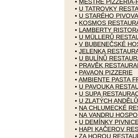
•
MESTRE PIZZERIA-
•
U TATROVKY REST
•
U STARÉHO PIVOV
•
KOSMOS RESTAUR
•
LAMBERTY RISTORA
•
U MÜLLERŮ RESTA
•
V BUBENEČSKÉ HO
•
JELENKA RESTAUR
•
U BULÍNŮ RESTAU
•
PRAVĚK RESTAURA
•
PAVAON PIZZERIE
•
AMBIENTE PASTA 
•
U PAVOUKA RESTA
•
U SUPA RESTAURA
•
U ZLATÝCH ANDĚL
•
NA CHLUMECKÉ RE
•
NA VANDRU HOSP
•
U DEMÍNKY PIVNIC
•
HAPI KAČEROV RE
•
ZA HOROU RESTAU