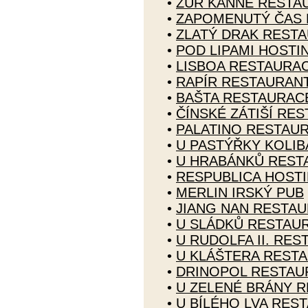
•
ZUR KANNE RESTA
•
ZAPOMENUTÝ ČAS 
•
ZLATÝ DRAK REST
•
POD LIPAMI HOSTI
•
LISBOA RESTAURA
•
RAPÍR RESTAURAN
•
BAŠTA RESTAURAC
•
ČÍNSKÉ ZÁTIŠÍ RE
•
PALATINO RESTAU
•
U PASTÝŘKY KOLI
•
U HRABÁNKŮ REST
•
RESPUBLICA HOST
•
MERLIN IRSKÝ PUB
•
JIANG NAN RESTA
•
U SLÁDKŮ RESTAU
•
U RUDOLFA II. RE
•
U KLÁŠTERA REST
•
DRINOPOL RESTAU
•
U ZELENÉ BRÁNY 
•
U BÍLÉHO LVA RES