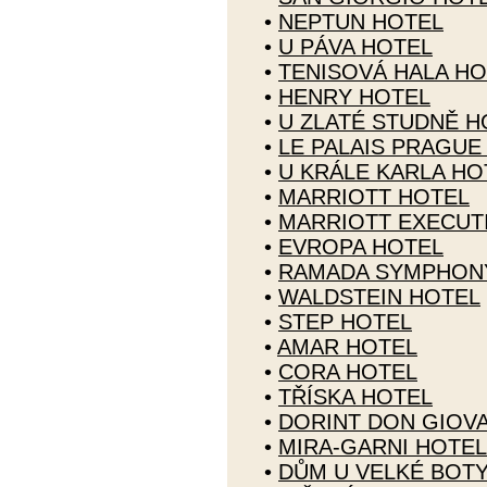
•
NEPTUN HOTEL
•
U PÁVA HOTEL
•
TENISOVÁ HALA HO
•
HENRY HOTEL
•
U ZLATÉ STUDNĚ H
•
LE PALAIS PRAGUE
•
U KRÁLE KARLA HO
•
MARRIOTT HOTEL
•
MARRIOTT EXECUT
•
EVROPA HOTEL
•
RAMADA SYMPHON
•
WALDSTEIN HOTEL
•
STEP HOTEL
•
AMAR HOTEL
•
CORA HOTEL
•
TŘÍSKA HOTEL
•
DORINT DON GIOV
•
MIRA-GARNI HOTEL
•
DŮM U VELKÉ BOT