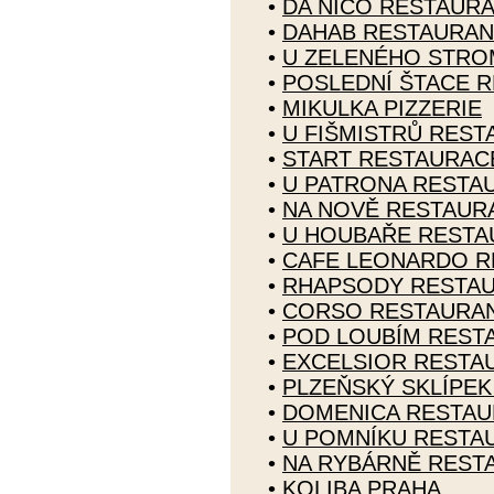
•
DA NICO RESTAUR
•
DAHAB RESTAURAN
•
U ZELENÉHO STRO
•
POSLEDNÍ ŠTACE 
•
MIKULKA PIZZERIE
•
U FIŠMISTRŮ RES
•
START RESTAURAC
•
U PATRONA RESTA
•
NA NOVĚ RESTAUR
•
U HOUBAŘE RESTA
•
CAFE LEONARDO R
•
RHAPSODY RESTA
•
CORSO RESTAURA
•
POD LOUBÍM REST
•
EXCELSIOR RESTA
•
PLZEŇSKÝ SKLÍPE
•
DOMENICA RESTA
•
U POMNÍKU RESTA
•
NA RYBÁRNĚ REST
•
KOLIBA PRAHA