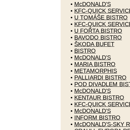
•
McDONALD'S
•
KFC-QUICK SERVI
•
U TOMÁŠE BISTRO
•
KFC-QUICK SERVI
•
U FOŘTA BISTRO
•
BAVODO BISTRO
•
ŠKODA BUFET
•
BISTRO
•
McDONALD'S
•
MARIA BISTRO
•
METAMORPHIS
•
PALLIARDI BISTRO
•
POD DIVADLEM BI
•
McDONALD'S
•
KENTAUR BISTRO
•
KFC-QUICK SERVI
•
McDONALD'S
•
INFORM BISTRO
•
McDONALD'S-SKY 