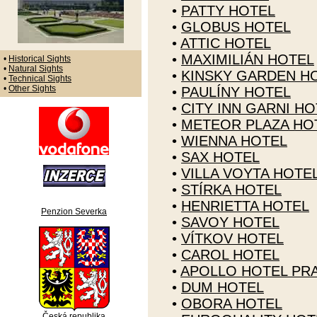
•
PATTY HOTEL
•
GLOBUS HOTEL
•
ATTIC HOTEL
•
MAXIMILIÁN HOTEL
•
Historical Sights
•
Natural Sights
•
KINSKY GARDEN H
•
Technical Sights
•
Other Sights
•
PAULÍNY HOTEL
•
CITY INN GARNI H
•
METEOR PLAZA HO
•
WIENNA HOTEL
•
SAX HOTEL
•
VILLA VOYTA HOTE
•
STÍRKA HOTEL
•
HENRIETTA HOTEL
Penzion Severka
•
SAVOY HOTEL
•
VÍTKOV HOTEL
•
CAROL HOTEL
•
APOLLO HOTEL PR
•
DUM HOTEL
•
OBORA HOTEL
Česká republika