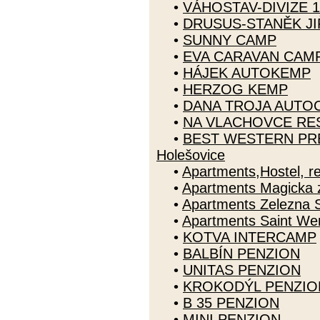
•
VÁHOSTAV-DIVIZE 
•
DRUSUS-STANĚK JI
•
SUNNY CAMP
•
EVA CARAVAN CAM
•
HÁJEK AUTOKEMP
•
HERZOG KEMP
•
DANA TROJA AUTO
•
NA VLACHOVCE RE
•
BEST WESTERN PREM
Holešovice
•
Apartments,Hostel, r
•
Apartments Magicka 
•
Apartments Zelezna S
•
Apartments Saint We
•
KOTVA INTERCAMP
•
BALBÍN PENZION
•
UNITAS PENZION
•
KROKODÝL PENZIO
•
B 35 PENZION
•
MINI PENZION