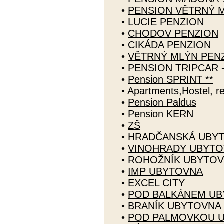
•
PENSION VĚTRNÝ ML
•
LUCIE PENZION
•
CHODOV PENZION
•
CIKÁDA PENZION
•
VĚTRNÝ MLÝN PEN
•
PENSION TRIPCAR -
•
Pension SPRINT **
•
Apartments,Hostel, r
•
Pension Paldus
•
Pension KERN
•
ZŠ
•
HRADČANSKÁ UBY
•
VINOHRADY UBYT
•
ROHOŽNÍK UBYTO
•
IMP UBYTOVNA
•
EXCEL CITY
•
POD BALKÁNEM U
•
BRANÍK UBYTOVNA
•
POD PALMOVKOU 