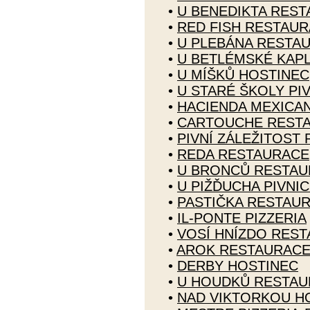
•
U BENEDIKTA RES
•
RED FISH RESTAU
•
U PLEBÁNA RESTA
•
U BETLÉMSKÉ KAP
•
U MÍŠKŮ HOSTINEC
•
U STARÉ ŠKOLY PI
•
HACIENDA MEXICA
•
CARTOUCHE REST
•
PIVNÍ ZÁLEŽITOST
•
REDA RESTAURACE
•
U BRONCŮ RESTAU
•
U PIŽĎUCHA PIVNI
•
PASTIČKA RESTAU
•
IL-PONTE PIZZERIA
•
VOSÍ HNÍZDO RES
•
AROK RESTAURAC
•
DERBY HOSTINEC
•
U HOUDKŮ RESTAU
•
NAD VIKTORKOU H