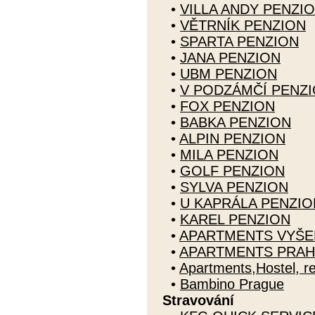
•
VILLA ANDY PENZI
•
VĚTRNÍK PENZION
•
SPARTA PENZION
•
JANA PENZION
•
UBM PENZION
•
V PODZÁMČÍ PENZ
•
FOX PENZION
•
BABKA PENZION
•
ALPIN PENZION
•
MILA PENZION
•
GOLF PENZION
•
SYLVA PENZION
•
U KAPRÁLA PENZIO
•
KAREL PENZION
•
APARTMENTS VYŠEH
•
APARTMENTS PRAHA
•
Apartments,Hostel, r
•
Bambino Prague
Stravování