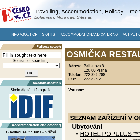
Travelling, Accommodation, Holiday, Free 
Bohemian, Moravian, Silesian
INFO ABOUT CR
SIGHTS
ACCOMMODATION AND CATERING
ACTIVE H
Fulltext search
OSMIČKA RESTAUR
Section for searching:
Adresa:
Balbínova 8
120 00 Praha
Telefon:
222 826 208
Fax:
222 826 211
Recommendation
Škola digitální fotografie
Vstupné:
SEZNAM ZAŘÍZENÍ V O
Accommodation and catering
Ubytování
Guesthouse *** Jana - Mříčná
•
HOTEL POPULUS *** 