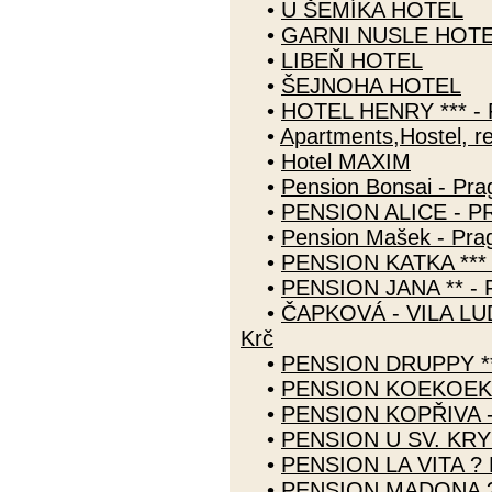
•
U ŠEMÍKA HOTEL
•
GARNI NUSLE HOT
•
LIBEŇ HOTEL
•
ŠEJNOHA HOTEL
•
HOTEL HENRY *** - 
•
Apartments,Hostel, r
•
Hotel MAXIM
•
Pension Bonsai - Pra
•
PENSION ALICE - PR
•
Pension Mašek - Prag
•
PENSION KATKA ***
•
PENSION JANA ** - 
•
ČAPKOVÁ - VILA LU
Krč
•
PENSION DRUPPY **
•
PENSION KOEKOEK *
•
PENSION KOPŘIVA -
•
PENSION U SV. KRY
•
PENSION LA VITA ? 
•
PENSION MADONA ?