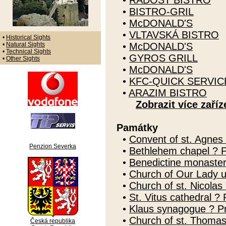
•
RADOST BISTRO
•
BISTRO-GRIL
•
McDONALD'S
•
VLTAVSKÁ BISTRO
•
Historical Sights
•
Natural Sights
•
McDONALD'S
•
Technical Sights
•
GYROS GRILL
•
Other Sights
•
McDONALD'S
•
KFC-QUICK SERVI
•
ARAZIM BISTRO
Zobrazit více zaříz
Památky
•
Convent of st. Agnes
Penzion Severka
•
Bethlehem chapel ? 
•
Benedictine monaste
•
Church of Our Lady u
•
Church of st. Nicolas
•
St. Vitus cathedral ?
•
Klaus synagogue ? P
•
Church of st. Thomas
Česká republika