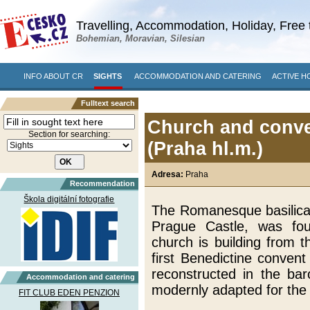
Travelling, Accommodation, Holiday, Free 
Bohemian, Moravian, Silesian
INFO ABOUT CR
SIGHTS
ACCOMMODATION AND CATERING
ACTIVE H
Fulltext search
Church and conven
Section for searching:
(Praha hl.m.)
Adresa:
Praha
Recommendation
Škola digitální fotografie
The Romanesque basilica i
Prague Castle, was fo
church is building from 
first Benedictine conven
reconstructed in the bar
Accommodation and catering
modernly adapted for the c
FIT CLUB EDEN PENZION