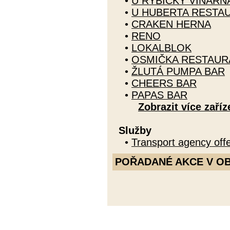
•
U RYBIČKY VINÁRN
•
U HUBERTA RESTA
•
CRAKEN HERNA
•
RENO
•
LOKALBLOK
•
OSMIČKA RESTAUR
•
ŽLUTÁ PUMPA BAR
•
CHEERS BAR
•
PAPAS BAR
Zobrazit více zaříz
Služby
•
Transport agency offe
POŘADANÉ AKCE V OBDO