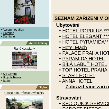
SEZNAM ZAŘÍZENÍ V O
Ubytování
•
Accommodation
•
HOTEL POPULUS *** 
•
Catering
•
HOTEL ELEGANT ***
•
Dahlia Inn
•
HOTEL PYRAMIDA****
Active holiday
•
Hotel Mach
Ranč Kostelany
•
PALACE PRAHA HO
•
PYRAMIDA HOTEL
•
BÍLÁ LABUŤ HOTEL
•
TOP HOTEL PRAHA
•
Ski Centre
•
START HOTEL
•
Bicycle Route
•
ANNA HOTEL
•
Baths
Zobrazit více zaříz
Sights
Castle ruin Drábské Světničky
Stravování
•
KFC-QUICK SERVI