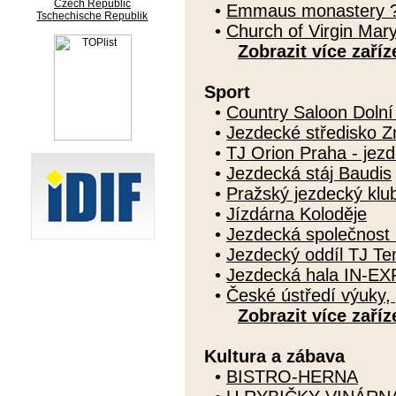
Czech Republic
•
Emmaus monastery ?
Tschechische Republik
•
Church of Virgin Mar
Zobrazit více zaříz
Sport
•
Country Saloon Doln
•
Jezdecké středisko Z
•
TJ Orion Praha - jezd
•
Jezdecká stáj Baudis
•
Pražský jezdecký klu
•
Jízdárna Koloděje
•
Jezdecká společnost 
•
Jezdecký oddíl TJ T
•
Jezdecká hala IN-EX
•
České ústředí výuky, 
Zobrazit více zaříz
Kultura a zábava
•
BISTRO-HERNA