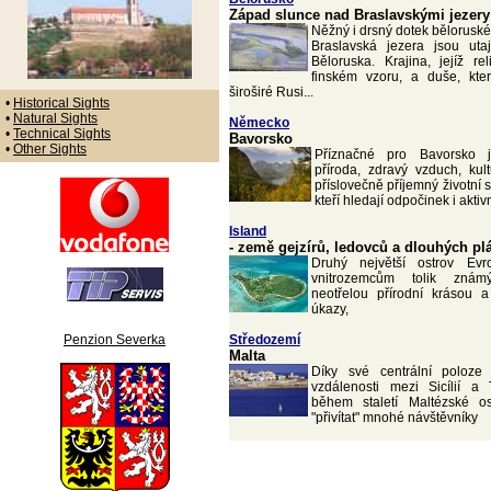
Západ slunce nad Braslavskými jezery
Něžný i drsný dotek bělorusk
Braslavská jezera jsou ut
Běloruska. Krajina, jejíž re
finském vzoru, a duše, kte
široširé Rusi...
•
Historical Sights
•
Natural Sights
Německo
•
Technical Sights
Bavorsko
•
Other Sights
Příznačné pro Bavorsko 
příroda, zdravý vzduch, kult
příslovečně příjemný životní s
kteří hledají odpočinek i akti
Island
- země gejzírů, ledovců a dlouhých pl
Druhý největší ostrov Evr
vnitrozemcům tolik zná
neotřelou přírodní krásou 
úkazy,
Penzion Severka
Středozemí
Malta
Díky své centrální poloze
vzdálenosti mezi Sicílií a
během staletí Maltézské ost
"přivítat" mnohé návštěvníky