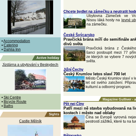
Chcete bydlet na zámečku a neutratit hod
Ubytovna Zámeček ve Vrat
Nisou láká hosty na
levné ub
na zámečku.
České Švýcarsko
Pravčická brána míří do semifinále an
•
Accommodation
divů světa
•
Catering
Pravčická brána z Českéh
•
Dahlia Inn
šanci postoupit mezi 77 pří
ze kterých se vybere 7 nových
Active holiday
světa.
Jízdárna a ubytování v Beskydech
Jižní Čechy
Český Krumlov letos slaví 700 let
Město Český Krumlov slaví v l
let od svého založení. Připra
kulturní a odborný program.
•
Ski Centre
Magazine Gulliver - 
•
Bicycle Route
Pět nej Číny
•
Baths
Patří mezi ně stavba vybudovaná na l
kostech i město nad oblaky
Sights
Čína se Evropě vyrovná nejen
Castle Mělník
pestrostí zážitků, které tu na tu
Bělorusko