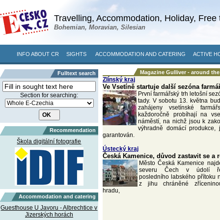
Travelling, Accommodation, Holiday, Free 
Bohemian, Moravian, Silesian
INFO ABOUT CR
SIGHTS
ACCOMMODATION AND CATERING
ACTIVE H
Magazine Gulliver - around th
Fulltext search
Zlínský kraj
Ve Vsetíně startuje další sezóna farmá
První farmářský trh letošní sez
Section for searching:
tady. V sobotu 13. května bu
zahájeny vsetínské farmář
každoročně probíhají na vs
náměstí, na nichž jsou k zak
výhradně domácí produkce, j
Recommendation
garantován.
Škola digitální fotografie
Ústecký kraj
Česká Kamenice, důvod zastavit se a 
Město Česká Kamenice najd
severu Čech v údolí ře
posledního labského přítoku
z jihu chráněné zřícenin
hradu,
Accommodation and catering
Guesthouse U Javoru - Albrechtice v
Jizerských horách