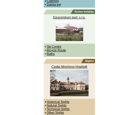
•
Catering
•
Dahlia Inn
Active holiday
Equicentrum spol. s r.o.
•
Ski Centre
•
Bicycle Route
•
Baths
Sights
Castle Mnichovo Hradistě
•
Historical Sights
•
Natural Sights
•
Technical Sights
•
Other Sights