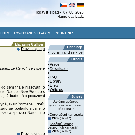
Today it is
pátek
, 07. 08. 2026
Name-day
Lada
VENTS
TOWNS AND VILLAGES
COUNTRIES
Magazine Gulliver
Handicap
Previous page
•
Tourism and service
Others
•
Práce
átek, ze kterých se vybere
•
Downloads
•
•
FAQ
•
Library
•
Links
 do semifinále hlasování o
•
Write us
anizuje Nadace New7Wonders
k, jež bude dále posuzovat
Survey
Jakému způsobu
yně, skalní formace, údolí".
výběru dovolené dáváte
tvaru se podařilo slušného
přednost ?
carsko a správou Národního
•
Doporučení kamaráda
20%
(32767)
•
Sezónní katalog
cestovních kanceláří
20%
(32767)
Previous page