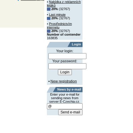
•
Nabídka z reklamních
letáků
20%
(32767)
•
Last minute
20%
(32767)
•
Prostřednictvím
internetu
20%
(32767)
Number of contender
163835
Login
Your login:
Your password:
•
New registration
News by e-mail
Enter your e-mail for
sending news from
server E-Czechia.cz.