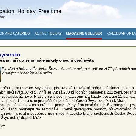
ation, Holiday, Free time
ian
N AND CATERING
ACTIVE HOLIDAY
MAGAZINE GULLIVER
CALENDAR OF E
výcarsko
brána míří do semifinále ankety o sedm divů světa
Pravčická brána z Českého Švýcarska má šanci postoupit mezi 77 přírodních pam
7 nových přírodních divů světa.
dního parku České Švýcarsko, pískovcová Pravčická brána, má šanci postoupit
ích divů světa. Anketu, v níž se vybírá 260 přírodních památek z 222 zemí, org
e švýcarské Ženevě. Hlasuje se v sedmi kategoriích, z každé postoupí 11 památe
ta, řekl ředitel obecně prospěšné společnosti České Švýcarsko Marek Mráz.
odní památka Pravčická brána je podle něj nyní na desátém místě v kategorii "jesk
lkou šanci postoupit do semifinále. Kromě geologické hodnoty pískovcového ú
sáhnout i oficiální podporou nominace Pravčické brány společností České Švý
Švýcarsko," doplnil Mráz.
d.cz