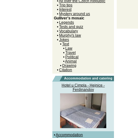
•
All over the Czech Republic
•
Trip tips
•
Interest
•
Mystery around us
Gulliver's mosaic
•
Legends
•
Tests and quiz
•
Vocabulary
•
Murphy's law
•
Jokes
•
Text
•
Law
•
Travel
•
Political
•
Animal
•
Drawing
•
Citation
Accommodation and catering
Hotel u Cimpla - Hejnice -
Ferdinandov
•
Accommodation