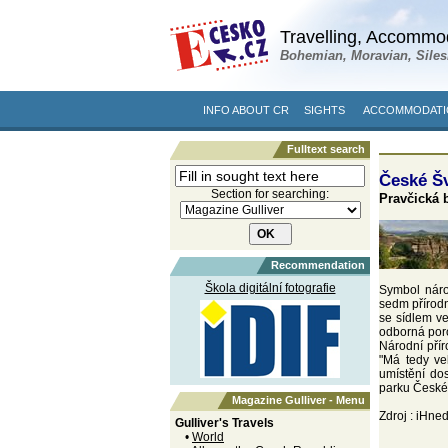
Travelling, Accommod
Bohemian, Moravian, Siles
INFO ABOUT CR
SIGHTS
ACCOMMODATIO
Fulltext search
České Š
Section for searching:
Pravčická 
Recommendation
Škola digitální fotografie
Symbol náro
sedm přírodn
se sídlem v
odborná poro
Národní přír
"Má tedy ve
umístění do
parku České 
Magazine Gulliver - Menu
Zdroj : iHne
Gulliver's Travels
•
World