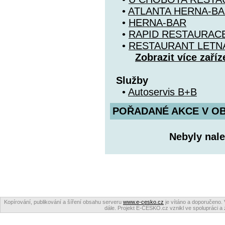
•
ATLANTA HERNA-B
•
HERNA-BAR
•
RAPID RESTAURAC
•
RESTAURANT LETN
Zobrazit více zaříz
Služby
•
Autoservis B+B
POŘADANÉ AKCE V OBDO
Nebyly nale
Kopírování, publikování a šíření obsahu serveru
www.e-cesko.cz
je vítáno a doporučeno. 
dále. Projekt E-ČESKO.cz vznikl ve spolupráci a 