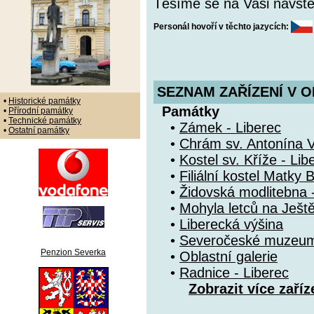
Těšíme se na Vaši návště
Personál hovoří v těchto jazycích:
SEZNAM ZAŘÍZENÍ V O
•
Historické památky
Památky
•
Přírodní památky
•
Technické památky
•
Zámek - Liberec
•
Ostatní památky
•
Chrám sv. Antonína Ve
•
Kostel sv. Kříže - Lib
•
Filiální kostel Matky 
•
Židovská modlitebna 
•
Mohyla letců na Ješt
•
Liberecká výšina
•
Severočeské muzeum 
Penzion Severka
•
Oblastní galerie
•
Radnice - Liberec
Zobrazit více zaříz