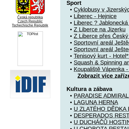
Sport
•
Cyklobusy v Jizerský
•
Liberec - Hejnice
Česká republika
Czech Republic
•
Liberec ? Jablonecká
Tschechische Republik
•
Z Liberce na Jizerku
•
Z Liberce přes Česk
•
Sportovní areál Ještě
•
Sportovní areál Ješte
•
Tenisový kurt - Hotel*
•
Squash & Spinning ar
•
Koupaliště Vápenka -
Zobrazit více zaříz
Kultura a zábava
•
PARADISE ADMIRAL
•
LAGUNA HERNA
•
U ZLATÉHO DĚDKA
•
DESPERADOS RES
•
U DUCHÁČŮ HOSTI
•
U CHOBOTA RESTA