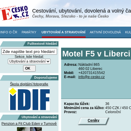
Cestování, ubytování, dovolená a volný č
Čechy, Morava, Slezsko - to je naše Česko
INFO O ČR
PAMÁTKY
UBYTOVÁNÍ A STRAVOVÁNÍ
AKTIVNÍ DOVOLENÁ
KUL
Fulltextové hledání
Motel F5 v Liberci
Sekce, kde hledat:
Adresa:
Nákladní 865
460 02 Liberec
Mobil:
+420731415542
E-mail:
info@e-cesko.cz
Doporučujeme
Škola digitální fotografie
Kapacita lůžek:
36
Minimální cena za lůžko:
450 CZK / 450 
Provoz:
Celoroční
Ubytování a stravování
Ceníky
Penzion a Fit Club Eden v Turnově