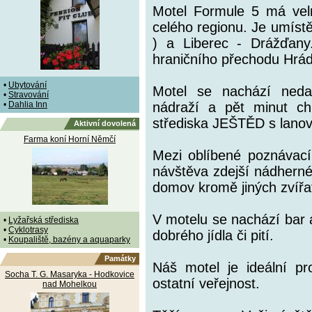
Motel Formule 5 má vel
celého regionu. Je umíst
) a Liberec - Drážďan
hraničního přechodu Hrád
•
Ubytování
Motel se nachází neda
•
Stravování
•
Dahlia Inn
nádraží a pět minut chů
střediska JEŠTĚD s lano
Aktivní dovolená
Farma koní Horní Němčí
Mezi oblíbené poznávací 
návštěva zdejší nádherné
domov kromě jiných zvířat 
V motelu se nachází bar 
•
Lyžařská střediska
•
Cyklotrasy
dobrého jídla či pití.
•
Koupaliště, bazény a aquaparky
Památky
Náš motel je ideální pr
Socha T. G. Masaryka - Hodkovice
ostatní veřejnost.
nad Mohelkou