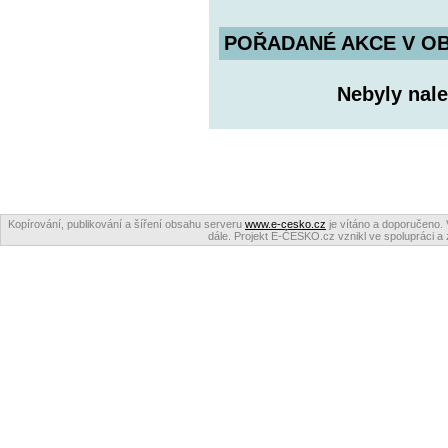
POŘADANÉ AKCE V OBDO
Nebyly nale
Kopírování, publikování a šíření obsahu serveru
www.e-cesko.cz
je vítáno a doporučeno. 
dále. Projekt E-ČESKO.cz vznikl ve spolupráci a 