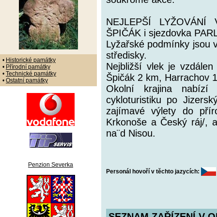
NEJLEPŠÍ LYŽOVÁNÍ
ŠPIČÁK i sjezdovka PAR
Lyžařské podmínky jsou v
středisky.
•
Historické památky
Nejbližší vlek je vzdále
•
Přírodní památky
•
Technické památky
Špičák 2 km, Harrachov 
•
Ostatní památky
Okolní krajina nabízí
cykloturistiku po Jizer
zajímavé výlety do příro
Krkonoše a Český ráj/, a
na¨d Nisou.
Penzion Severka
Personál hovoří v těchto jazycích:
SEZNAM ZAŘÍZENÍ V O