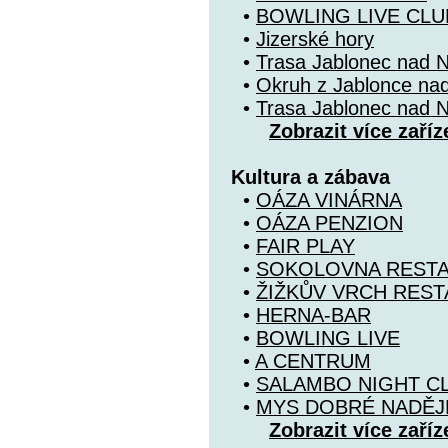
•
BOWLING LIVE CLU
•
Jizerské hory
•
Trasa Jablonec nad N
•
Okruh z Jablonce na
•
Trasa Jablonec nad N
Zobrazit více zaříz
Kultura a zábava
•
OÁZA VINÁRNA
•
OÁZA PENZION
•
FAIR PLAY
•
SOKOLOVNA REST
•
ŽIŽKŮV VRCH RES
•
HERNA-BAR
•
BOWLING LIVE
•
A CENTRUM
•
SALAMBO NIGHT C
•
MYS DOBRÉ NADĚJ
Zobrazit více zaříz