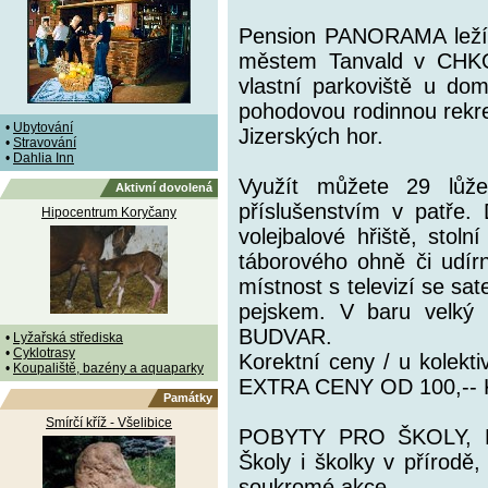
Pension PANORAMA leží 
městem Tanvald v CHKO 
vlastní parkoviště u dom
pohodovou rodinnou rekrea
•
Ubytování
Jizerských hor.
•
Stravování
•
Dahlia Inn
Využít můžete 29 lůže
Aktivní dovolená
příslušenstvím v patře.
Hipocentrum Koryčany
volejbalové hřiště, stol
táborového ohně či udírn
místnost s televizí se sa
pejskem. V baru velký v
BUDVAR.
•
Lyžařská střediska
•
Cyklotrasy
Korektní ceny / u kolek
•
Koupaliště, bazény a aquaparky
EXTRA CENY OD 100,-- K
Památky
Smírčí kříž - Všelibice
POBYTY PRO ŠKOLY, 
Školy i školky v přírodě,
soukromé akce.