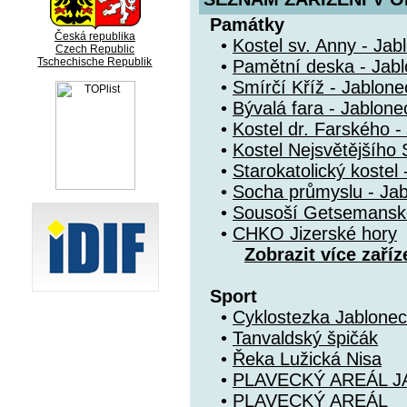
Památky
Česká republika
•
Kostel sv. Anny - Jab
Czech Republic
Tschechische Republik
•
Pamětní deska - Jab
•
Smírčí Kříž - Jablon
•
Bývalá fara - Jablon
•
Kostel dr. Farského 
•
Kostel Nejsvětějšího
•
Starokatolický kostel
•
Socha průmyslu - Jab
•
Sousoší Getsemanské
•
CHKO Jizerské hory
Zobrazit více zaříz
Sport
•
Cyklostezka Jablonec
•
Tanvaldský špičák
•
Řeka Lužická Nisa
•
PLAVECKÝ AREÁL J
•
PLAVECKÝ AREÁL