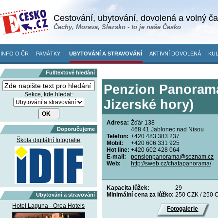
Cestování, ubytování, dovolená a volný č
Čechy, Morava, Slezsko - to je naše Česko
INFO O ČR
PAMÁTKY
UBYTOVÁNÍ A STRAVOVÁNÍ
AKTIVNÍ DOVOLENÁ
KUL
Fulltextové hledání
Penzion Panorama
Sekce, kde hledat:
Jizerské hory)
Adresa:
Žďár 138
Doporučujeme
468 41 Jablonec nad Nisou
Telefon:
+420 483 383 237
Škola digitální fotografie
Mobil:
+420 606 331 925
Hot line:
+420 602 428 064
E-mail:
pensionpanorama@seznam.cz
Web:
http://sweb.cz/chatapanorama/
Kapacita lůžek:
29
Minimální cena za lůžko:
250 CZK / 250 
Ubytování a stravování
Hotel Laguna - Orea Hotels
Fotogalerie