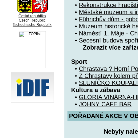
•
Rekonstrukce hradiš
•
Městské muzeum a i
Česká republika
•
Führichův dům - po
Czech Republic
Tschechische Republik
•
Muzeum historické ha
•
Náměstí 1. Máje - Ch
•
Secesní budova spoři
Zobrazit více zaříz
Sport
•
Chrastava ? Horní Po
•
Z Chrastavy kolem př
•
SLUNÍČKO KOUPAL
Kultura a zábava
•
GLORIA VINÁRNA-
•
JOHNY CAFE BAR
POŘADANÉ AKCE V OBDO
Nebyly nale