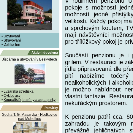
V rodinném penzionu U
pokoje s možností jedné 
možností jedné přistýl
velikosti. Každý pokoj má 
a sprchovým koutem, TV 
mají návštěvníci možnost
•
Ubytování
•
Stravování
pro třílůžkový pokoj je p
•
Dahlia Inn
Aktivní dovolená
Součástí penzionu je i
Jízdárna a ubytování v Beskydech
grilem. V restauraci je zá
jídla připravovaná dle p
pití nabízíme točený
nealkoholických i alkohol
je možno nabídnout nem
•
Lyžařská střediska
vlastní fantazie. Restaur
•
Cyklotrasy
•
Koupaliště, bazény a aquaparky
nekuřáckým prostorem.
Památky
Socha T. G. Masaryka - Hodkovice
K penzionu patří cca. 6
nad Mohelkou
zahradou je takovým 
převážně jehličnatých 