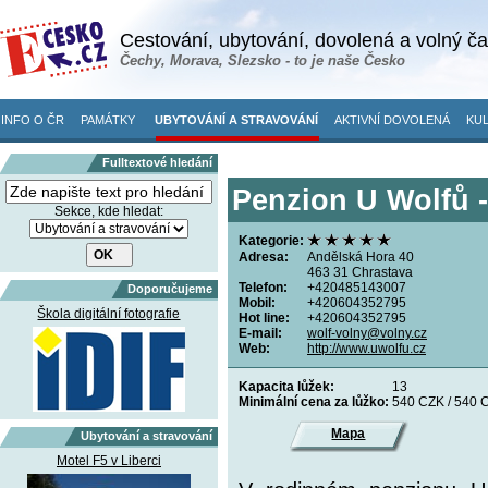
Cestování, ubytování, dovolená a volný č
Čechy, Morava, Slezsko - to je naše Česko
INFO O ČR
PAMÁTKY
UBYTOVÁNÍ A STRAVOVÁNÍ
AKTIVNÍ DOVOLENÁ
KUL
Fulltextové hledání
Penzion U Wolfů -
Sekce, kde hledat:
Kategorie:
Adresa:
Andělská Hora 40
463 31 Chrastava
Telefon:
+420485143007
Doporučujeme
Mobil:
+420604352795
Škola digitální fotografie
Hot line:
+420604352795
E-mail:
wolf-volny@volny.cz
Web:
http://www.uwolfu.cz
Kapacita lůžek:
13
Minimální cena za lůžko:
540 CZK / 540 
Mapa
Ubytování a stravování
Motel F5 v Liberci