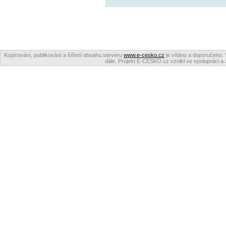
Kopírování, publikování a šíření obsahu serveru
www.e-cesko.cz
je vítáno a doporučeno. 
dále. Projekt E-ČESKO.cz vznikl ve spolupráci a 