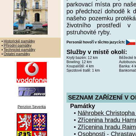
parkovací místa pro naše
po předchozí dohodě k di
našeho pozemku protéká 
životního prostředí v 
pstruhovité ryby.
•
Historické památky
Personál hovoří v těchto jazycích:
•
Přírodní památky
•
Technické památky
Služby v místě okolí:
•
Ostatní památky
Krytý bazén:
12 km
Běžecké tr
Bowling:
12 km
Autobusov
Koupaliště:
4 km
Banka:
4 
Sjezdové tratě:
1 km
Bankomat
SEZNAM ZAŘÍZENÍ V O
Památky
Penzion Severka
•
Náhrobek Christopha
•
Zřícenina hradu Hamr
•
Zřícenina hradu Rai
•
Osobnosti - Chrastav