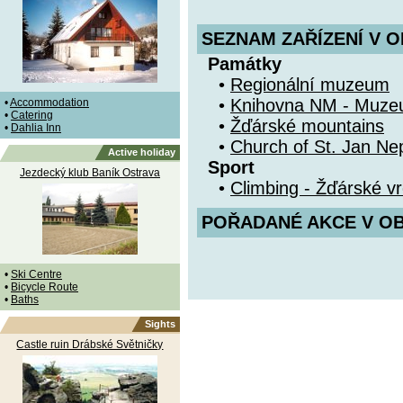
SEZNAM ZAŘÍZENÍ V O
Památky
•
Regionální muzeum
•
Knihovna NM - Muze
•
Accommodation
•
Catering
•
Žďárské mountains
•
Dahlia Inn
•
Church of St. Jan 
Active holiday
Sport
Jezdecký klub Baník Ostrava
•
Climbing - Žďárské v
POŘADANÉ AKCE V OBDO
•
Ski Centre
•
Bicycle Route
•
Baths
Sights
Castle ruin Drábské Světničky