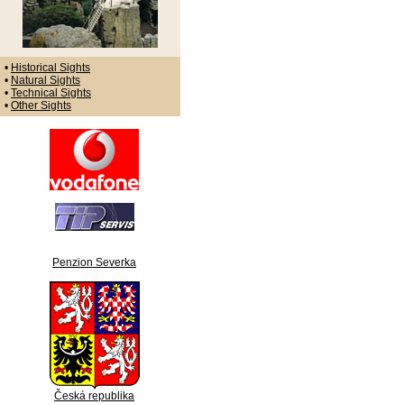
•
Historical Sights
•
Natural Sights
•
Technical Sights
•
Other Sights
Penzion Severka
Česká republika