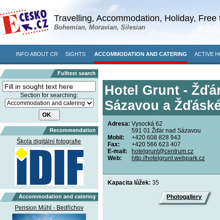
Travelling, Accommodation, Holiday, Free 
Bohemian, Moravian, Silesian
INFO ABOUT CR
SIGHTS
ACCOMMODATION AND CATERING
ACTIVE H
Fulltext search
Hotel Grunt - Žďá
Section for searching:
Sázavou a Žďáské
Adresa:
Vysocká 62
Recommendation
591 01 Žďár nad Sázavou
Mobil:
+420 608 828 943
Škola digitální fotografie
Fax:
+420 566 623 407
E-mail:
hotelgrunt@centrum.cz
Web:
http://hotelgrunt.webpark.cz
Kapacita lůžek:
35
Accommodation and catering
Photogallery
Pension Mühl - Bedřichov