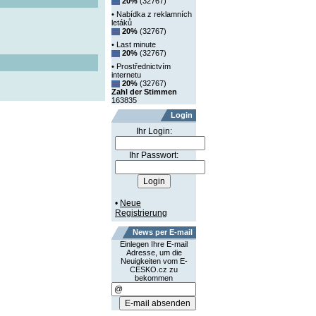
20%
(32767)
• Nabídka z reklamních
letáků
20%
(32767)
• Last minute
20%
(32767)
• Prostřednictvím
internetu
20%
(32767)
Zahl der Stimmen
163835
Login
Ihr Login:
Ihr Passwort:
•
Neue
Registrierung
News per E-mail
Einlegen Ihre E-mail
Adresse, um die
Neuigkeiten vom E-
CESKO.cz zu
bekommen