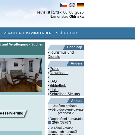
Heute ist
čtvrtek
, 06. 08. 2026
Namenstag
Oldřiška
VERANSTALTUNGSKALENDER
STÄDTE UND
t und Verpflegung - Suchen
Handicap
•
Tourismus und
Dienste
Andere
•
Práce
•
Downloads
•
•
FAQ
•
Bibliothek
•
Links
•
Schreiben Sie uns
Ankete
Jakému způsobu
výběru dovolené dáváte
Reservierung
přednost ?
• Doporučení kamaráda
20%
(32767)
• Sezónní katalog
cestovních kanceláří