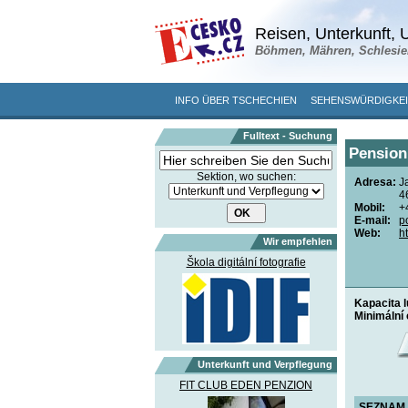
Reisen, Unterkunft, U
Böhmen, Mähren, Schlesie
INFO ÜBER TSCHECHIEN
SEHENSWÜRDIGKE
Fulltext - Suchung
Pension
Sektion, wo suchen:
Adresa:
J
4
Mobil:
+
E-mail:
p
Web:
h
Wir empfehlen
Škola digitální fotografie
Kapacita 
Minimální 
Unterkunft und Verpflegung
FIT CLUB EDEN PENZION
SEZNAM 