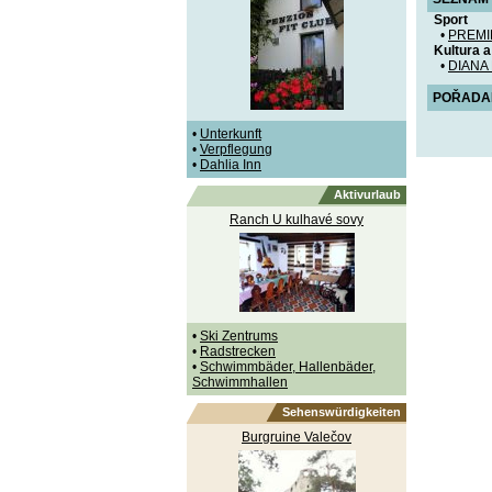
Sport
•
PREMI
Kultura 
•
DIANA
POŘADANÉ
•
Unterkunft
•
Verpflegung
•
Dahlia Inn
Aktivurlaub
Ranch U kulhavé sovy
•
Ski Zentrums
•
Radstrecken
•
Schwimmbäder, Hallenbäder,
Schwimmhallen
Sehenswürdigkeiten
Burgruine Valečov