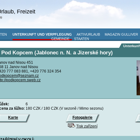
rlaub, Freizeit
n
ITEN
UNTERKUNFT UND VERPFLEGUNG
AKTIVURLAUB
MAGAZIN GULLIVER
GEMEINDE
STAATEN
Unterkunf
 Pod Kopcem (Jablonec n. N. a Jizerské hory)
anov nad Nisou 451
68 11 Janov nad Nisou
420 777 083 881, +420 776 324 354
odkopcem@seznam.cz
ttp://podkopcem.sweb.cz
lůžek:
6
cena za lůžko:
180 CZK / 180 CZK (V sezoně / Mimo sezonu)
Karte
Fotogalerie
Tisk zařízení
ZAŘÍZENÍ V OKOLÍ: