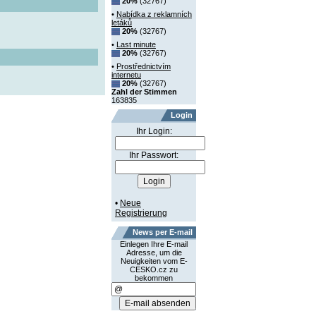
20%
(32767)
•
Nabídka z reklamních
letáků
20%
(32767)
•
Last minute
20%
(32767)
•
Prostřednictvím
internetu
20%
(32767)
Zahl der Stimmen
163835
Login
Ihr Login:
Ihr Passwort:
•
Neue
Registrierung
News per E-mail
Einlegen Ihre E-mail
Adresse, um die
Neuigkeiten vom E-
CESKO.cz zu
bekommen