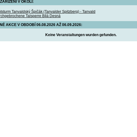
ZAŘÍZENÍ V OKOLÍ:
tsturm Tanvaldský Špičák (Tanvalder Spitzberg) - Tanvald
rchgebrochene Talsperre Bílá Desná
 AKCE V OBDOBÍ 06.08.2026 AŽ 06.09.2026:
Keine Veranstaltungen wurden gefunden.