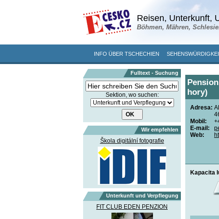
Reisen, Unterkunft, U
Böhmen, Mähren, Schlesie
INFO ÜBER TSCHECHIEN
SEHENSWÜRDIGKE
Fulltext - Suchung
Pension 
hory)
Sektion, wo suchen:
Adresa:
A
4
Mobil:
+
E-mail:
p
Wir empfehlen
Web:
h
Škola digitální fotografie
Kapacita 
Unterkunft und Verpflegung
FIT CLUB EDEN PENZION