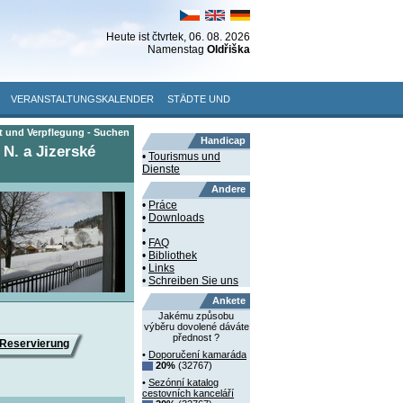
Heute ist
čtvrtek
, 06. 08. 2026
Namenstag
Oldřiška
VERANSTALTUNGSKALENDER
STÄDTE UND
t und Verpflegung - Suchen
Handicap
 N. a Jizerské
•
Tourismus und
Dienste
Andere
•
Práce
•
Downloads
•
•
FAQ
•
Bibliothek
•
Links
•
Schreiben Sie uns
Ankete
Jakému způsobu
výběru dovolené dáváte
přednost ?
Reservierung
•
Doporučení kamaráda
20%
(32767)
•
Sezónní katalog
cestovních kanceláří