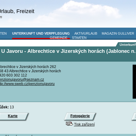
rlaub, Freizeit
n
ITEN
UNTERKUNFT UND VERPFLEGUNG
AKTIVURLAUB
MAGAZIN GULLIVER
GEMEINDE
STAATEN
Unterkunf
U Javoru - Albrechtice v Jizerských horách (Jablonec n.
lbrechtice v Jizerských horách 262
68 43 Albrechtice v Jizerských horách
420 603 302 112
enzionujavoru@seznam.cz
ttp://www.sweb.cz/penzionujavoru
lůžek:
13
Karte
Fotogalerie
Tisk zařízení