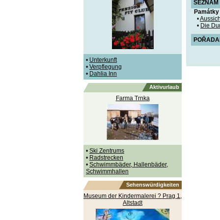
SEZNAM 
Památky
•
Aussich
•
Die Du
POŘADANÉ
•
Unterkunft
•
Verpflegung
•
Dahlia Inn
Aktivurlaub
Farma Trnka
•
Ski Zentrums
•
Radstrecken
•
Schwimmbäder, Hallenbäder,
Schwimmhallen
Sehenswürdigkeiten
Museum der Kindermalerei ? Prag 1,
Altstadt