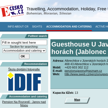
Travelling, Accommodation, Holiday, Free 
Bohemian, Moravian, Silesian
INFO ABOUT CR
SIGHTS
ACCOMMODATION AND CATERING
ACTIVE H
Fulltext search
Guesthouse U Javo
Section for searching:
horách (Jablonec 
Adresa:
Albrechtice v Jizerských horách 
Recommendation
468 43 Albrechtice v Jizerských 
Mobil:
+420 603 302 112
Škola digitální fotografie
E-mail:
penzionujavoru@seznam.cz
Web:
http://www.sweb.cz/penzionujavo
Kapacita lůžek:
13
Accommodation and catering
Map
Pension Na Rozcestí - Janov nad
Nisou