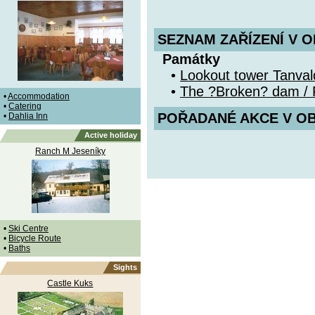
SEZNAM ZAŘÍZENÍ V O
Památky
•
Lookout tower Tanval
•
The ?Broken? dam / 
•
Accommodation
•
Catering
POŘADANÉ AKCE V OBDO
•
Dahlia Inn
Active holiday
Ranch M Jeseníky
•
Ski Centre
•
Bicycle Route
•
Baths
Sights
Castle Kuks