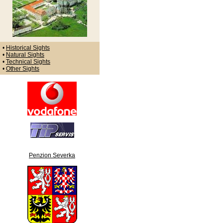
•
Historical Sights
•
Natural Sights
•
Technical Sights
•
Other Sights
Penzion Severka