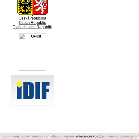
Česká republika
Czech Republic
Tschechische Republik
Kopírování, publikování a šíření obsahu serveru
www.e-cesko.cz
je vítáno a doporučeno. 