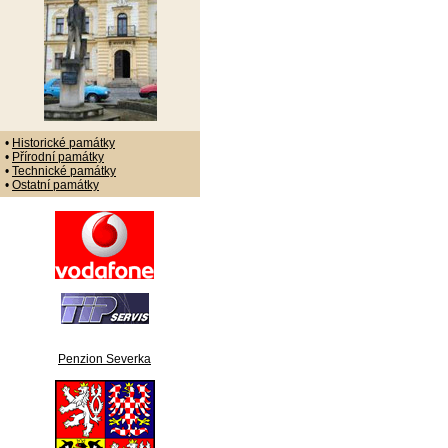
•
Historické památky
•
Přírodní památky
•
Technické památky
•
Ostatní památky
Penzion Severka