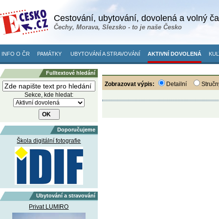
Cestování, ubytování, dovolená a volný č
Čechy, Morava, Slezsko - to je naše Česko
INFO O ČR
PAMÁTKY
UBYTOVÁNÍ A STRAVOVÁNÍ
AKTIVNÍ DOVOLENÁ
KUL
Fulltextové hledání
Zobrazovat výpis:
Detailní
Stručn
Sekce, kde hledat:
Doporučujeme
Škola digitální fotografie
Ubytování a stravování
Privat LUMIRO