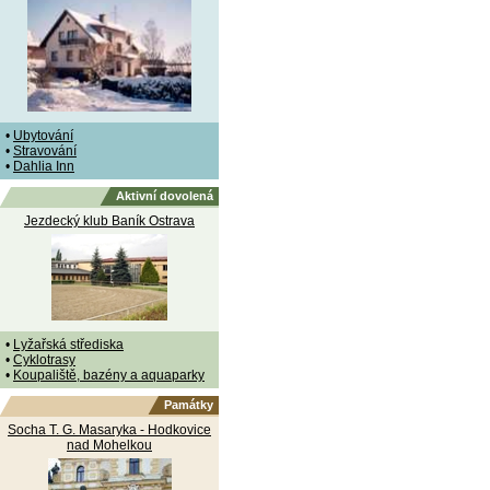
•
Ubytování
•
Stravování
•
Dahlia Inn
Aktivní dovolená
Jezdecký klub Baník Ostrava
•
Lyžařská střediska
•
Cyklotrasy
•
Koupaliště, bazény a aquaparky
Památky
Socha T. G. Masaryka - Hodkovice
nad Mohelkou