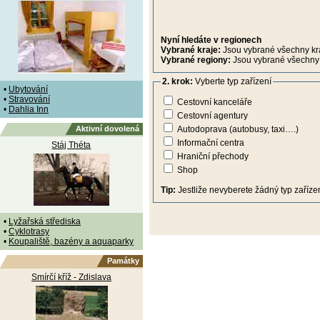
Nyní hledáte v regionech
Vybrané kraje:
Jsou vybrané všechny kr
Vybrané regiony:
Jsou vybrané všechny 
2. krok:
Vyberte typ zařízení
•
Ubytování
•
Stravování
Cestovní kanceláře
•
Dahlia Inn
Cestovní agentury
Aktivní dovolená
Autodoprava (autobusy, taxi….)
Informační centra
Stáj Théta
Hraniční přechody
Shop
Tip:
Jestliže nevyberete žádný typ zařízen
•
Lyžařská střediska
•
Cyklotrasy
•
Koupaliště, bazény a aquaparky
Památky
Smírčí kříž - Zdislava