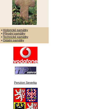
•
Historické památky
•
Přírodní památky
•
Technické památky
•
Ostatní památky
Penzion Severka