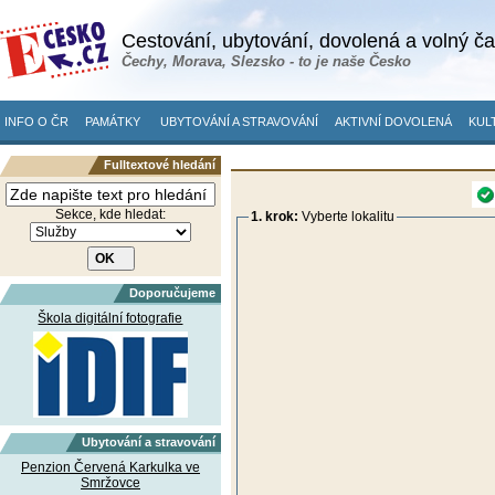
Cestování, ubytování, dovolená a volný č
Čechy, Morava, Slezsko - to je naše Česko
INFO O ČR
PAMÁTKY
UBYTOVÁNÍ A STRAVOVÁNÍ
AKTIVNÍ DOVOLENÁ
KUL
Fulltextové hledání
Sekce, kde hledat:
1. krok:
Vyberte lokalitu
Doporučujeme
Škola digitální fotografie
Ubytování a stravování
Penzion Červená Karkulka ve
Smržovce