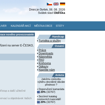
Dnes je
čtvrtek
, 06. 08. 2026
Svátek slaví
Oldřiška
LIVER
KALENDÁŘ AKCÍ
MĚSTA A OBCE
STÁTY
trace nového provozovatele
Handicap
•
Turistika a služby
ařízení na server E-ČESKO,
Ostatní
•
Práce
•
Downloads
•
Nápověda
•
FAQ
•
Knihovna
•
Odkazy
•
Napište nám
Anketa
Jakému způsobu
výběru dovolené dáváte
přednost ?
• Doporučení kamaráda
řístup a další užitečné
20%
(32767)
• Sezónní katalog
ezervací a objednávek Vašich
cestovních kanceláří
20%
(32767)