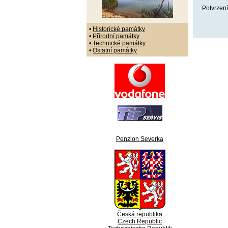
Potvrzení
•
Historické památky
•
Přírodní památky
•
Technické památky
•
Ostatní památky
Penzion Severka
Česká republika
Czech Republic