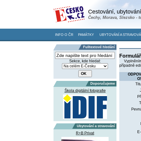
Cestování, ubytování
Čechy, Morava, Slezsko - t
INFO O ČR
PAMÁTKY
UBYTOVÁNÍ A STRAVOVÁ
Fulltextové hledání
Formulář
Sekce, kde hledat:
Vyplněním
případně edit
ODPO
O
Doporučujeme
Tit
Škola digitální fotografie
Př
T
Pevná
Ubytování a stravování
E-
R+B Privat