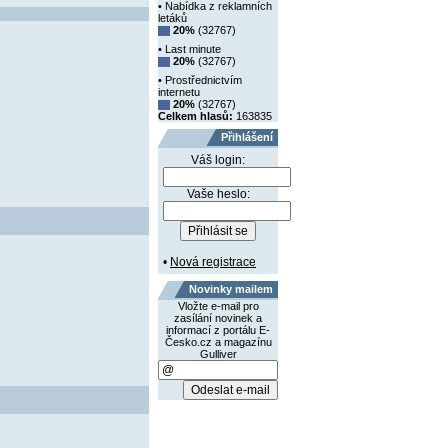
• Nabídka z reklamních
letáků
20%
(32767)
• Last minute
20%
(32767)
• Prostřednictvím
internetu
20%
(32767)
Celkem hlasů:
163835
Přihlášení
Váš login:
Vaše heslo:
•
Nová registrace
Novinky mailem
Vložte e-mail pro
zasílání novinek a
informací z portálu E-
Česko.cz a magazínu
Gulliver