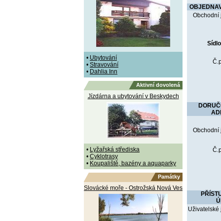
OBJEDNAV
Obchodní 
Sídlo
•
Ubytování
Č.p
•
Stravování
•
Dahlia Inn
Aktivní dovolená
Jízdárna a ubytování v Beskydech
DORUČ
AD
Obchodní 
•
Lyžařská střediska
Č.p
•
Cyklotrasy
•
Koupaliště, bazény a aquaparky
Památky
Slovácké moře - Ostrožská Nová Ves
PŘÍST
Ú
Uživatelské