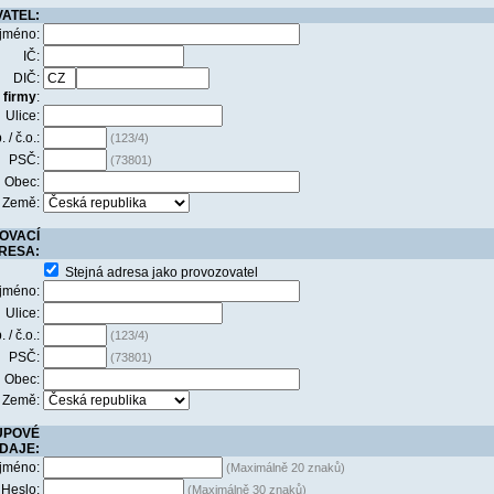
ATEL:
jméno:
IČ:
DIČ:
 firmy
:
Ulice:
. / č.o.:
(123/4)
PSČ:
(73801)
Obec:
Země:
OVACÍ
RESA:
Stejná adresa jako provozovatel
jméno:
Ulice:
. / č.o.:
(123/4)
PSČ:
(73801)
Obec:
Země:
UPOVÉ
DAJE:
 jméno:
(Maximálně 20 znaků)
Heslo:
(Maximálně 30 znaků)