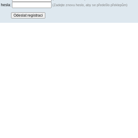
 hesla:
(Zadejte znovu heslo, aby se předešlo překlepům)