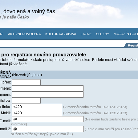
, dovolená a volný čas
o je naše Česko
NÍ
AKTIVNÍ DOVOLENÁ
KULTURA A ZÁBAVA
LÁZNĚ
SLUŽBY
MAGAZÍN GUL
Regis
 pro registraci nového provozovatele
 tohoto formuláře získáte přístup do uživatelské sekce. Budete moci vkládat své z
ovat již vložené.
VĚDNÁ
(Nezveřejňuje se)
SOBA:
ul před:
Jméno:
íjmení:
itul za:
 linka:
(V mezinárodním formátu +420123123123)
Mobil:
(V mezinárodním formátu +420123123123)
(Na e-mail bude zasláno heslo pro p
E-mail:
informace)
mail 2:
(Tento e-mail slouží pro zasílání r
služeb a může být stejný, jako e-mail č.1)