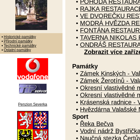
•
POHODA RESTAUR
•
RAJKA RESTAURAC
•
VE DVOREČKU RES
•
MODRÁ HVĚZDA R
•
FONTÁNA RESTAU
•
TAVERNA NIKOLAS
•
Historické památky
•
Přírodní památky
•
ONDRÁŠ RESTAUR
•
Technické památky
•
Ostatní památky
Zobrazit více zaříz
Památky
•
Zámek Kinských - Val
•
Zámek Žerotínů - Val
•
Okresní vlastivědné 
•
Okresní vlastivědné 
•
Krásenská radnice - 
Penzion Severka
•
Hvězdárna Valašské M
Sport
•
Řeka Bečva
•
Vodní nádrž Bystřička
•
Naučná stezka Čertů