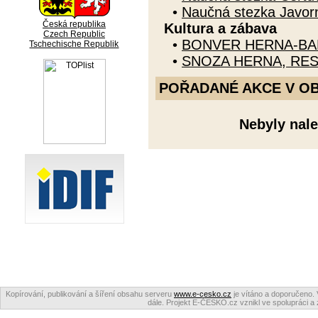
•
Naučná stezka Javorn
Česká republika
Kultura a zábava
Czech Republic
•
BONVER HERNA-BA
Tschechische Republik
•
SNOZA HERNA, RE
POŘADANÉ AKCE V OBDO
Nebyly nale
Kopírování, publikování a šíření obsahu serveru
www.e-cesko.cz
je vítáno a doporučeno. 
dále. Projekt E-ČESKO.cz vznikl ve spolupráci a 