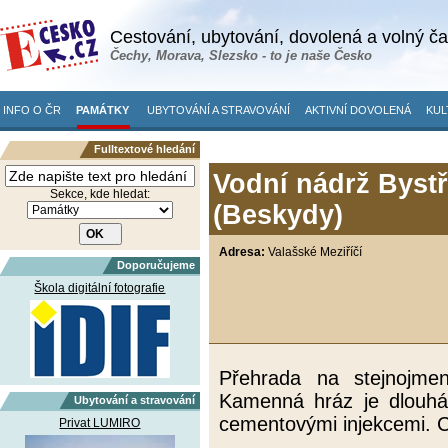
Cestování, ubytování, dovolená a volný č
Čechy, Morava, Slezsko - to je naše Česko
INFO O ČR
PAMÁTKY
UBYTOVÁNÍ A STRAVOVÁNÍ
AKTIVNÍ DOVOLENÁ
KUL
Fulltextové hledání
Vodní nádrž Bystř
Sekce, kde hledat:
(Beskydy)
Adresa:
Valašské Meziříčí
Doporučujeme
Škola digitální fotografie
Přehrada na stejnojme
Kamenná hráz je dlouhá
Ubytování a stravování
cementovými injekcemi. C
Privat LUMIRO