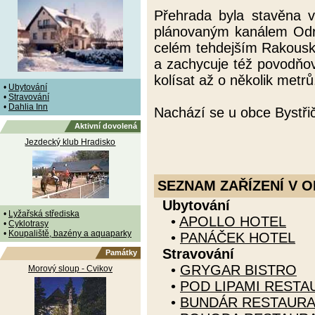
Přehrada byla stavěna v 
plánovaným kanálem Odra
celém tehdejším Rakousku
a zachycuje též povodňov
kolísat až o několik metrů
•
Ubytování
•
Stravování
•
Dahlia Inn
Nachází se u obce Bystřič
Aktivní dovolená
Jezdecký klub Hradisko
SEZNAM ZAŘÍZENÍ V O
Ubytování
•
Lyžařská střediska
•
APOLLO HOTEL
•
Cyklotrasy
•
Koupaliště, bazény a aquaparky
•
PANÁČEK HOTEL
Stravování
Památky
•
GRYGAR BISTRO
Morový sloup - Cvikov
•
POD LIPAMI RESTA
•
BUNDÁR RESTAUR