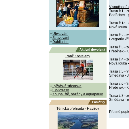
V současné 
Trasa č.1 - 
Bedřichov - 
Trasa č.1a -
Nová louka -
•
Ubytování
Trasa č.2 - 
•
Stravování
Gregorův kří
•
Dahlia Inn
Trasa č.3 - 
Aktivní dovolená
Hřebínek - Kr
Ranč Kostelany
Trasa č.4 - 
Nová louka -
Trasa č.5 - 
Smědava - J
Trasa č.6 - 
•
Lyžařská střediska
Hřebínek - 
•
Cyklotrasy
•
Koupaliště, bazény a aquaparky
Trasa č.7 - 
Smědava - r
Památky
Těrlická přehrada - Havířov
Přesné popis