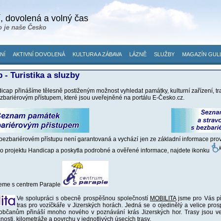
, dovolená a volný čas
o je naše Česko
NÍ
AKTIVNÍ DOVOLENÁ
KULTURA A ZÁBAVA
LÁZNĚ
SLUŽBY
MAGAZÍN GUL
 - Turistika a sluzby
icap přinášíme tělesně postiženým možnost vyhledat památky, kulturní zařízení, tr
ezbariérovým přístupem, které jsou uveřejněné na portálu E-Česko.cz.
bezbariérovém přístupu není garantovaná a vychází jen ze základní informace provo
do projektu Handicap a poskytla podrobné a ověřené informace, najdete ikonku
eme s centrem Paraple
Ve spolupráci s obecně prospěšnou společností
MOBILITA
jsme pro Vás při
tras pro vozíčkáře v Jizerských horách. Jedná se o ojedinělý a velice prosp
občanům přináší mnoho nového v poznávání krás Jizerských hor. Trasy jsou ve
nosti, kilometráže a povrchu v jednotlivých úsecích trasy.