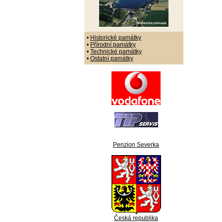
•
Historické památky
•
Přírodní památky
•
Technické památky
•
Ostatní památky
Penzion Severka
Česká republika