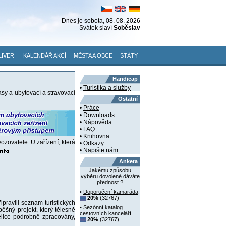
Dnes je
sobota
, 08. 08. 2026
Svátek slaví
Soběslav
LIVER
KALENDÁŘ AKCÍ
MĚSTA A OBCE
STÁTY
Handicap
•
Turistika a služby
asy a ubytovací a stravovací
Ostatní
•
Práce
•
Downloads
•
Nápověda
•
FAQ
•
Knihovna
zovatele. U zařízení, která
•
Odkazy
•
Napište nám
Anketa
Jakému způsobu
výběru dovolené dáváte
přednost ?
•
Doporučení kamaráda
20%
(32767)
pravili seznam turistických
•
Sezónní katalog
ěšný projekt, který tělesně
cestovních kanceláří
lice podrobně zpracovány,
20%
(32767)