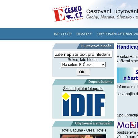
Cestování, ubytování
Čechy, Morava, Slezsko - t
INFO O ČR
PAMÁTKY
UBYTOVÁNÍ A STRAVOVÁ
Fulltextové hledání
Handicap
V sekci Hand
Sekce, kde hledat:
zařízení s b
Doporučujeme
Informace o 
Škola digitální fotografie
se zapojila 
Spolupracuj
Ubytování a stravování
Hotel Laguna - Orea Hotels
postiženým 
včetně nároč