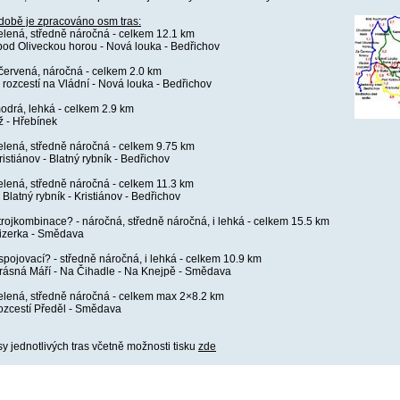
době je zpracováno osm tras:
zelená, středně náročná - celkem 12.1 km
pod Oliveckou horou - Nová louka - Bedřichov
 červená, náročná - celkem 2.0 km
 rozcestí na Vládní - Nová louka - Bedřichov
modrá, lehká - celkem 2.9 km
ž - Hřebínek
zelená, středně náročná - celkem 9.75 km
istiánov - Blatný rybník - Bedřichov
zelená, středně náročná - celkem 11.3 km
 Blatný rybník - Kristiánov - Bedřichov
?trojkombinace? - náročná, středně náročná, i lehká - celkem 15.5 km
izerka - Smědava
?spojovací? - středně náročná, i lehká - celkem 10.9 km
Krásná Máří - Na Čihadle - Na Knejpě - Smědava
zelená, středně náročná - celkem max 2×8.2 km
ozcestí Předěl - Smědava
y jednotlivých tras včetně možnosti tisku
zde