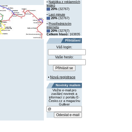
•
Nabídka z reklamních
letáků
20%
(32767)
•
Last minute
20%
(32767)
•
Prostřednictvím
internetu
20%
(32767)
Celkem hlasů:
163835
Přihlášení
Váš login:
Vaše heslo:
•
Nová registrace
Novinky mailem
Vložte e-mail pro
zasílání novinek a
informací z portálu E-
Česko.cz a magazínu
Gulliver