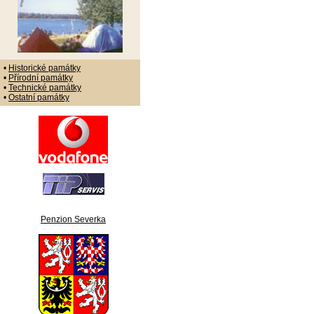
•
Historické památky
•
Přírodní památky
•
Technické památky
•
Ostatní památky
Penzion Severka