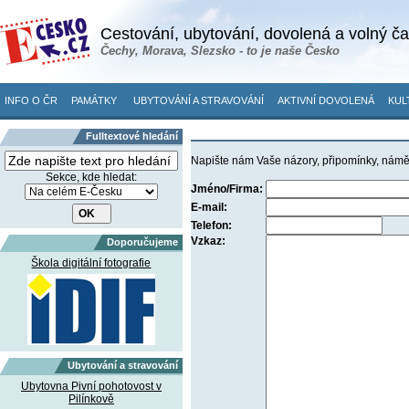
Cestování, ubytování, dovolená a volný č
Čechy, Morava, Slezsko - to je naše Česko
INFO O ČR
PAMÁTKY
UBYTOVÁNÍ A STRAVOVÁNÍ
AKTIVNÍ DOVOLENÁ
KUL
Fulltextové hledání
Napište nám Vaše názory, připomínky, námě
Sekce, kde hledat:
Jméno/Firma:
E-mail:
Telefon:
Vzkaz:
Doporučujeme
Škola digitální fotografie
Ubytování a stravování
Ubytovna Pivní pohotovost v
Pilínkově