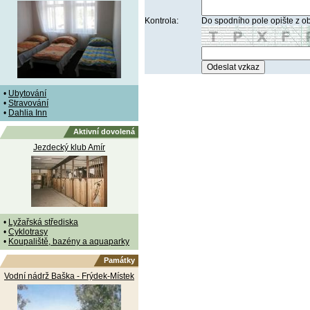
Kontrola:
Do spodního pole opište z o
•
Ubytování
•
Stravování
•
Dahlia Inn
Aktivní dovolená
Jezdecký klub Amír
•
Lyžařská střediska
•
Cyklotrasy
•
Koupaliště, bazény a aquaparky
Památky
Vodní nádrž Baška - Frýdek-Místek