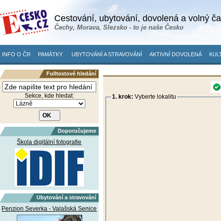
Cestování, ubytování, dovolená a volný č
Čechy, Morava, Slezsko - to je naše Česko
INFO O ČR
PAMÁTKY
UBYTOVÁNÍ A STRAVOVÁNÍ
AKTIVNÍ DOVOLENÁ
KUL
Fulltextové hledání
Sekce, kde hledat:
1. krok:
Vyberte lokalitu
Doporučujeme
Škola digitální fotografie
Ubytování a stravování
Penzion Severka - Valašská Senice