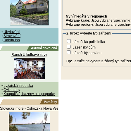
Nyní hledáte v regionech
Vybrané kraje:
Jsou vybrané všechny kr
Vybrané regiony:
Jsou vybrané všechny 
•
Ubytování
2. krok:
Vyberte typ zařízení
•
Stravování
•
Dahlia Inn
Lázeňská poliklinika
Lázeňský dům
Aktivní dovolená
Lázeňský penzion
Ranch U kulhavé sovy
Tip:
Jestliže nevyberete žádný typ zařízen
•
Lyžařská střediska
•
Cyklotrasy
•
Koupaliště, bazény a aquaparky
Památky
Slovácké moře - Ostrožská Nová Ves