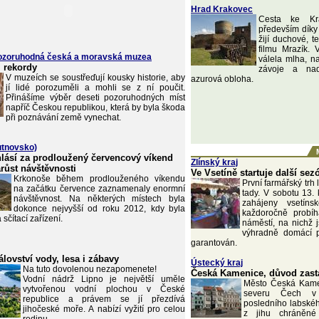
Hrad Krakovec
Cesta ke Kr
především dík
žijí duchové, t
filmu Mrazík. 
pozoruhodná česká a moravská muzea
válela mlha, na
i rekordy
závoje a nad
V muzeích se soustřeďují kousky historie, aby
azurová obloha.
jí lidé porozuměli a mohli se z ní poučit.
Přinášíme výběr deseti pozoruhodných míst
napříč Českou republikou, která by byla škoda
při poznávání země vynechat.
rutnovsko)
lásí za prodloužený červencový víkend
Zlínský kraj
růst návštěvnosti
Ve Vsetíně startuje další se
Krkonoše během prodlouženého víkendu
První farmářský trh 
na začátku července zaznamenaly enormní
tady. V sobotu 13.
návštěvnost. Na některých místech byla
zahájeny vsetíns
dokonce nejvyšší od roku 2012, kdy byla
každoročně probíh
sčítací zařízení.
náměstí, na nichž 
výhradně domácí p
garantován.
álovství vody, lesa i zábavy
Ústecký kraj
Na tuto dovolenou nezapomenete!
Česká Kamenice, důvod zasta
Vodní nádrž Lipno je největší uměle
Město Česká Kame
vytvořenou vodní plochou v České
severu Čech v 
republice a právem se jí přezdívá
posledního labské
jihočeské moře. A nabízí vyžití pro celou
z jihu chráněné