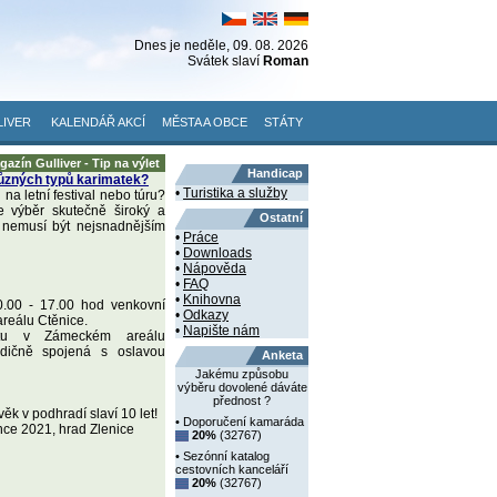
Dnes je
neděle
, 09. 08. 2026
Svátek slaví
Roman
LIVER
KALENDÁŘ AKCÍ
MĚSTA A OBCE
STÁTY
gazín Gulliver - Tip na výlet
Handicap
ůzných typů karimatek?
•
Turistika a služby
 na letní festival nebo túru?
 výběr skutečně široký a
Ostatní
 nemusí být nejsnadnějším
•
Práce
•
Downloads
•
Nápověda
•
FAQ
•
Knihovna
0.00 - 17.00 hod venkovní
•
Odkazy
reálu Ctěnice.
•
Napište nám
tu v Zámeckém areálu
radičně spojená s oslavou
Anketa
Jakému způsobu
výběru dovolené dáváte
přednost ?
věk v podhradí slaví 10 let!
• Doporučení kamaráda
nce 2021, hrad Zlenice
20%
(32767)
• Sezónní katalog
cestovních kanceláří
20%
(32767)