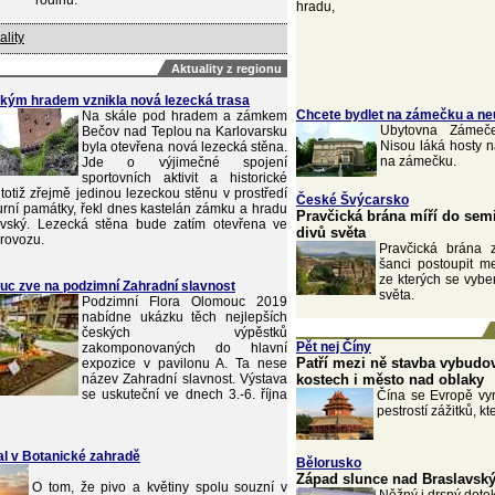
rodinu.
hradu,
ality
Aktuality z regionu
kým hradem vznikla nová lezecká trasa
Chcete bydlet na zámečku a neu
Na skále pod hradem a zámkem
Ubytovna Zámeče
Bečov nad Teplou na Karlovarsku
Nisou láká hosty 
byla otevřena nová lezecká stěna.
na zámečku.
Jde o výjimečné spojení
sportovních aktivit a historické
totiž zřejmě jedinou lezeckou stěnu v prostředí
České Švýcarsko
urní památky, řekl dnes kastelán zámku a hradu
Pravčická brána míří do sem
vský. Lezecká stěna bude zatím otevřena ve
divů světa
rovozu.
Pravčická brána
šanci postoupit m
ze kterých se vybe
uc zve na podzimní Zahradní slavnost
světa.
Podzimní Flora Olomouc 2019
nabídne ukázku těch nejlepších
českých výpěstků
Pět nej Číny
zakomponovaných do hlavní
Patří mezi ně stavba vybudo
expozice v pavilonu A. Ta nese
název Zahradní slavnost. Výstava
kostech i město nad oblaky
se uskuteční ve dnech 3.-6. října
Čína se Evropě vyr
pestrostí zážitků, kt
val v Botanické zahradě
Bělorusko
Západ slunce nad Braslavský
O tom, že pivo a květiny spolu souzní v