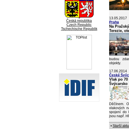
13.05.2017
Česká republika
Praha
Czech Republic
Na Pražský
Tschechische Republik
Terezie, o
budou zdar
objekty.
17.06.2014
České Švýc
Vlak po 70
Švýcarsko
Děčínem. O
vlakových n
spojení do h
jsou např. 
•
Starší aktu