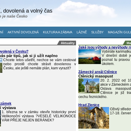
, dovolená a volný čas
o je naše Česko
NÍ
AKTIVNÍ DOVOLENÁ
KULTURA A ZÁBAVA
LÁZNĚ
SLUŽBY
MAGAZÍN GUL
Aktuality
Ma
Jaké jsou výhody a nevýhody r
ovolená v Česku?
Vybíráte karimatku
s pár tipů, jak si ji užít naplno
V dnešní době je
poznat tu pravou
Chcete letos ušetřit, nechce se vám cestovat
úkolem.
nebo prostě chcete strávit dovolenou v
Česku, ale ještě nemáte plán, kam vyrazit?
Zámecký areál Ctěnice
Ctěnický masopust
20. 2. 2022 od 1
akce v Zámeckém a
Oslava masopus
Ctěnice je již t
cechu řeznického.
 zámek
Hrad Zlenice
í výstava
Oživlý středo
1. března se v zámku otevře historicky první
17-18. červe
Velikonoční výstava ?VESELÉ VELIKONOCE
VÁM PŘEJE NEJEN BERÁNEK?