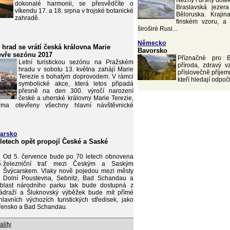
Něžný i drsný dote
dokonalé harmonii, se přesvědčíte o
Braslavská jezer
víkendu 17. a 18. srpna v trojské botanické
Běloruska. Krajina
zahradě.
finském vzoru, a
široširé Rusi...
Německo
 hrad se vrátí česká královna Marie
Bavorsko
tevře sezónu 2017
Příznačné pro B
Letní turistickou sezónu na Pražském
příroda, zdravý v
hradu v sobotu 13. května zahájí Marie
příslovečně příjemn
Terezie s bohatým doprovodem. V rámci
kteří hledají odpoč
symbolické akce, která letos připadá
přesně na den 300. výročí narození
české a uherské královny Marie Terezie,
ma otevřeny všechny hlavní návštěvnické
arsko
 letech opět propojí České a Saské
Od 5. července bude po 70 letech obnovena
železniční trať mezi Českým a Saským
Švýcarskem. Vlaky nově pojedou mezi městy
Dolní Poustevna, Sebnitz, Bad Schandau a
blast národního parku tak bude dostupná z
ádraží a Šluknovský výběžek bude mít přímé
lavních výchozích turistických středisek, jako
Hřensko a Bad Schandau.
ality