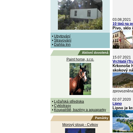
03.08.2021
10 tipů na 
Pivo, sklo 
•
Ubytování
•
Stravování
•
Dahlia Inn
Aktivní dovolená
15.07.2021
Paint horse, s.r.o.
Vrchlabí (T
Krkonoše h
skokový ná
zprovozněna 
02.07.2020
•
Lyžařská střediska
Lipno
•
Cyklotrasy
Lipno je kr
•
Koupaliště, bazény a aquaparky
Památky
Morový sloup - Cvikov