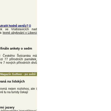
tratit hodně peněz? ()
k ve Vratislavicích nad
na
levné ubytování v Liberci
ifinále ankety o sedm
 z Českého Švýcarska má
ezi 77 přírodních památek,
re 7 nových přírodních divů
Magazín Gulliver - po světě
vaná na lidských
ovná nejen rozlohou, ale i
eré tu na turisty čekají
mi jezery