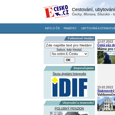
Cestování, ubytování
Čechy, Morava, Slezsko - t
INFO O ČR
PAMÁTKY
UBYTOVÁNÍ A STRAVOVÁ
Fulltextové hledání
12.07.2022
Čeká vás d
Máme pro vá
Sekce, kde hledat:
Doporučujeme
Škola digitální fotografie
15.02.2022
Šluknovský
Velikonočn
Ubytování a stravování
POLUBNÝ PENZION