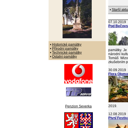
•
Starší aktu
07.10.2019
Pod Bečovs
•
Historické památky
•
Přírodní památky
památky. Je 
•
Technické památky
národní kult
•
Ostatní památky
Tomáš Wizo
zkušebním p
30.09.2019
Flora Olomo
2019.
Penzion Severka
12.08.2019
Pivní Festi