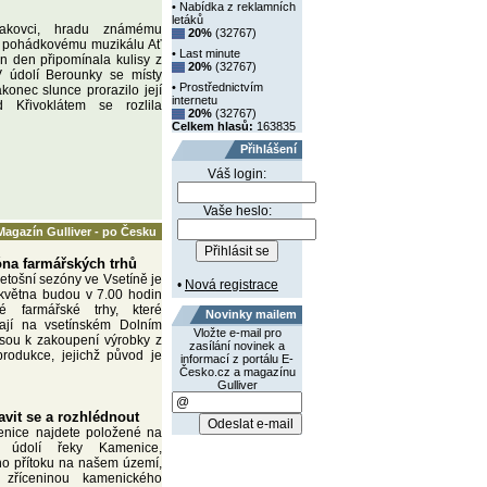
• Nabídka z reklamních
letáků
akovci, hradu známému
20%
(32767)
y pohádkovému muzikálu Ať
• Last minute
en den připomínala kulisy z
20%
(32767)
V údolí Berounky se místy
• Prostřednictvím
konec slunce prorazilo její
internetu
 Křivoklátem se rozlila
20%
(32767)
Celkem hlasů:
163835
Přihlášení
Váš login:
Vaše heslo:
Magazín Gulliver - po Česku
zóna farmářských trhů
letošní sezóny ve Vsetíně je
•
Nová registrace
 května budou v 7.00 hodin
ké farmářské trhy, které
Novinky mailem
ají na vsetínském Dolním
Vložte e-mail pro
jsou k zakoupení výrobky z
zasílání novinek a
rodukce, jejichž původ je
informací z portálu E-
Česko.cz a magazínu
Gulliver
vit se a rozhlédnout
nice najdete položené na
údolí řeky Kamenice,
ho přítoku na našem území,
 zříceninou kamenického