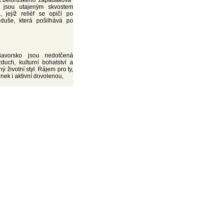
k běloruského 'zapadákova'
a jsou utajeným skvostem
, jejíž reliéf se opičí po
 duše, která pošilhává po
avorsko jsou nedotčená
zduch, kulturní bohatství a
ý životní styl. Rájem pro ty,
inek i aktivní dovolenou,