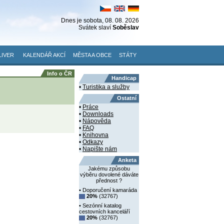
Dnes je
sobota
, 08. 08. 2026
Svátek slaví
Soběslav
LIVER
KALENDÁŘ AKCÍ
MĚSTA A OBCE
STÁTY
Info o ČR
Handicap
•
Turistika a služby
Ostatní
•
Práce
•
Downloads
•
Nápověda
•
FAQ
•
Knihovna
•
Odkazy
•
Napište nám
Anketa
Jakému způsobu
výběru dovolené dáváte
přednost ?
• Doporučení kamaráda
20%
(32767)
• Sezónní katalog
cestovních kanceláří
20%
(32767)