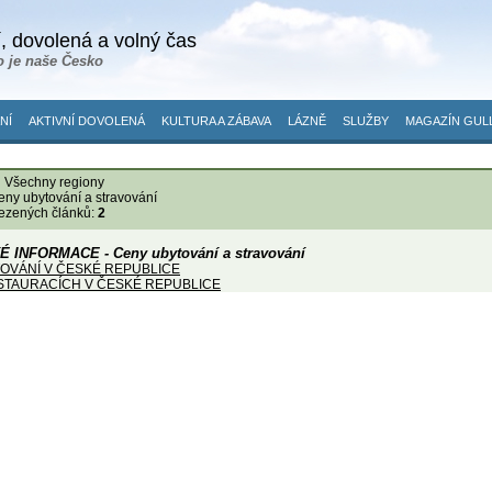
, dovolená a volný čas
o je naše Česko
NÍ
AKTIVNÍ DOVOLENÁ
KULTURA A ZÁBAVA
LÁZNĚ
SLUŽBY
MAGAZÍN GUL
:
Všechny regiony
eny ubytování a stravování
ezených článků:
2
É INFORMACE - Ceny ubytování a stravování
OVÁNÍ V ČESKÉ REPUBLICE
STAURACÍCH V ČESKÉ REPUBLICE