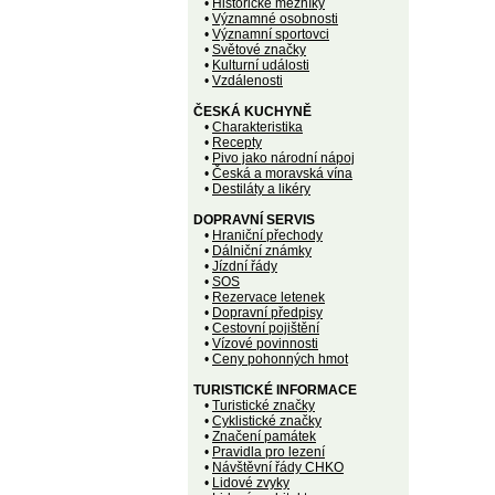
•
Historické mezníky
•
Významné osobnosti
•
Významní sportovci
•
Světové značky
•
Kulturní události
•
Vzdálenosti
ČESKÁ KUCHYNĚ
•
Charakteristika
•
Recepty
•
Pivo jako národní nápoj
•
Česká a moravská vína
•
Destiláty a likéry
DOPRAVNÍ SERVIS
•
Hraniční přechody
•
Dálniční známky
•
Jízdní řády
•
SOS
•
Rezervace letenek
•
Dopravní předpisy
•
Cestovní pojištění
•
Vízové povinnosti
•
Ceny pohonných hmot
TURISTICKÉ INFORMACE
•
Turistické značky
•
Cyklistické značky
•
Značení památek
•
Pravidla pro lezení
•
Návštěvní řády CHKO
•
Lidové zvyky