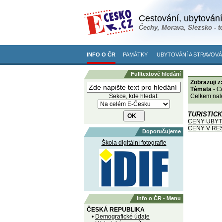
Cestování, ubytování
Čechy, Morava, Slezsko - t
INFO O ČR
PAMÁTKY
UBYTOVÁNÍ A STRAVOVÁ
Fulltextové hledání
Zobrazuji z
Témata
- C
Sekce, kde hledat:
Celkem nal
TURISTICK
CENY UBYT
CENY V RE
Doporučujeme
Škola digitální fotografie
Info o ČR - Menu
ČESKÁ REPUBLIKA
•
Demografické údaje