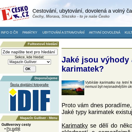
Cestování, ubytování, dovolená a volný č
Čechy, Morava, Slezsko - to je naše Česko
INFO O ČR
PAMÁTKY
UBYTOVÁNÍ A STRAVOVÁNÍ
AKTIVNÍ DOVOLENÁ
KULT
Fulltextové hledání
Sekce, kde hledat:
Jaké jsou výhody
karimatek?
Doporučujeme
Vybíráte karimatku na letní 
Škola digitální fotografie
nemusí být nejsnadnějším úk
Proto vám dnes poradíme, 
Jaké typy karimatek existu
Magazín Gulliver - Menu
Karimatky
se dělí do někol
Gulliverovy cesty
•
Po světě