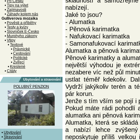
skladností a samozřejmě
•
Po Česku
•
Tipy na výlet
nabízejí.
•
Zajímavosti
Jaké to jsou?
•
Záhady kolem nás
Gulliverova mozaika
- Alumatka
•
Pověsti a příběhy
•
Testy a kvízy
- Pěnová karimatka
•
Slovníček E-Česko
- Nafukovací karimatka
•
Murphyho zákony
•
Vtipy
- Samonafukovací karimat
•
Textové
•
Právnické
Alumatka a pěnová karima
•
Cestování
Pěnové karimatky a alumat
•
Politické
•
Zvířecí
největší výhodou je extr
•
Kreslené
•
Citáty
nezabere víc než půl minuty
ustlat téměř kdekoliv. D
Ubytování a stravování
Vydrží jakýkoliv terén a 
POLUBNÝ PENZION
pár korun.
Jenže s tím vším se pojí 
Pokud máte rádi pohodlí a
alumatka ani pěnová karim
Alumatka, která se skládá 
a nabízí lehce zvýšený
•
Ubytování
neposkytuje příliš velkou
•
Stravování