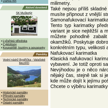
•
Dahlia Inn
milimetry.
Aktivní dovolená
Také nejsou příliš skladn
SK Mušketýr
musíte připnout z vnější s
Samonafukovací karimatk
Tento typ karimatky před
variant je sice nejtěžší a
můžete pohodlně zabali
•
Lyžařská střediska
okamžiků. Poskytuje dobrou
•
Cyklotrasy
konkrétním typu, velikosti
•
Koupaliště, bazény a aquaparky
Nafukovací karimatka
Památky
Klasická nafukovací karima
Vodní nádrž Bystřička - Valašské
Meziříčí
vybavení. Je totiž oproti 
Nevýhodou je o něco náro
nějaký čas, stejně tak si j
kde může dojít k jejímu po
Chcete o výběru karimatky 
•
Historické památky
•
Přírodní památky
•
Technické památky
•
Ostatní památky