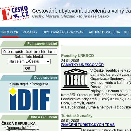
Cestování, ubytování, dovolená a volný č
Čechy, Morava, Slezsko - to je naše Česko
INFO O ČR
PAMÁTKY
UBYTOVÁNÍ A STRAVOVÁNÍ
AKTIVNÍ DOVOLENÁ
KUL
Fulltextové hledání
Památky UNESCO
Sekce, kde hledat:
24.01.2005
PAMÁTKY UNESCO V ČR
V České republice je v 
památek, které byly zap
Doporučujeme
Organizace Spojených ná
výchovu, vědu a kulturu
Škola digitální fotografie
Dosavadními
zápisy na seznam se moh
Kroměříž, Olomouc, Telč, Žďár nad Sázavou
Lednicko-valtický areál, Český Krumlov, Ho
Hora, Litomyšl, Praha,
vila Tugendhat v Brně a nejnověji i židovské 
Turistické značky
Info o ČR - Menu
06.01.2005
ČESKÁ REPUBLIKA
ZNAČENÍ TURISTICKÝCH TRAS
•
Demografické údaje
Síť pěších turistických tras je 