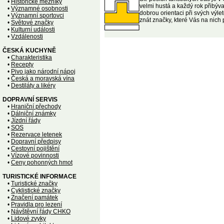
•
Historické mezníky
velmi hustá a každý rok přibýva
•
Významné osobnosti
dobrou orientaci při svých výlet
•
Významní sportovci
znát značky, které Vás na nich
•
Světové značky
•
Kulturní události
•
Vzdálenosti
ČESKÁ KUCHYNĚ
•
Charakteristika
•
Recepty
•
Pivo jako národní nápoj
•
Česká a moravská vína
•
Destiláty a likéry
DOPRAVNÍ SERVIS
•
Hraniční přechody
•
Dálniční známky
•
Jízdní řády
•
SOS
•
Rezervace letenek
•
Dopravní předpisy
•
Cestovní pojištění
•
Vízové povinnosti
•
Ceny pohonných hmot
TURISTICKÉ INFORMACE
•
Turistické značky
•
Cyklistické značky
•
Značení památek
•
Pravidla pro lezení
•
Návštěvní řády CHKO
•
Lidové zvyky