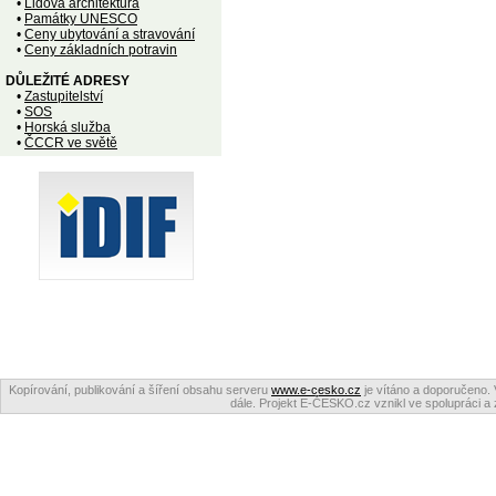
•
Lidová architektura
•
Památky UNESCO
•
Ceny ubytování a stravování
•
Ceny základních potravin
DŮLEŽITÉ ADRESY
•
Zastupitelství
•
SOS
•
Horská služba
•
ČCCR ve světě
Kopírování, publikování a šíření obsahu serveru
www.e-cesko.cz
je vítáno a doporučeno. 
dále. Projekt E-ČESKO.cz vznikl ve spolupráci a 