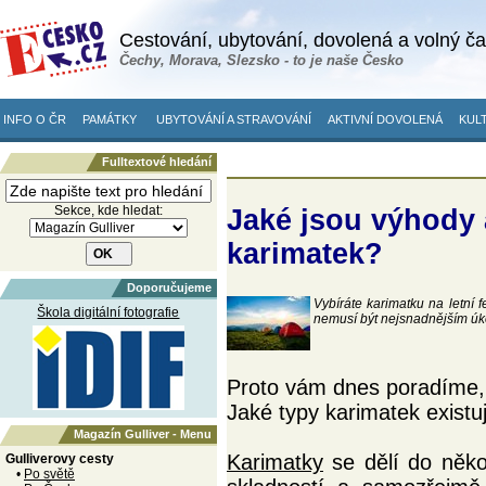
Cestování, ubytování, dovolená a volný č
Čechy, Morava, Slezsko - to je naše Česko
INFO O ČR
PAMÁTKY
UBYTOVÁNÍ A STRAVOVÁNÍ
AKTIVNÍ DOVOLENÁ
KULT
Fulltextové hledání
Sekce, kde hledat:
Jaké jsou výhody
karimatek?
Doporučujeme
Vybíráte karimatku na letní 
Škola digitální fotografie
nemusí být nejsnadnějším úk
Proto vám dnes poradíme, 
Jaké typy karimatek existu
Magazín Gulliver - Menu
Karimatky
se dělí do někol
Gulliverovy cesty
•
Po světě