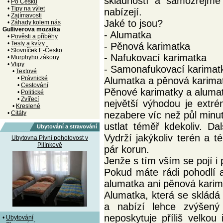
skladností a samozřejmě
•
Po Česku
•
Tipy na výlet
nabízejí.
•
Zajímavosti
Jaké to jsou?
•
Záhady kolem nás
Gulliverova mozaika
- Alumatka
•
Pověsti a příběhy
•
Testy a kvízy
- Pěnová karimatka
•
Slovníček E-Česko
- Nafukovací karimatka
•
Murphyho zákony
•
Vtipy
- Samonafukovací karimat
•
Textové
•
Právnické
Alumatka a pěnová karima
•
Cestování
Pěnové karimatky a alumat
•
Politické
•
Zvířecí
největší výhodou je extr
•
Kreslené
•
Citáty
nezabere víc než půl minuty
ustlat téměř kdekoliv. D
Ubytování a stravování
Vydrží jakýkoliv terén a 
Ubytovna Pivní pohotovost v
Pilínkově
pár korun.
Jenže s tím vším se pojí 
Pokud máte rádi pohodlí a
alumatka ani pěnová karim
Alumatka, která se skládá 
a nabízí lehce zvýšený
neposkytuje příliš velkou
•
Ubytování