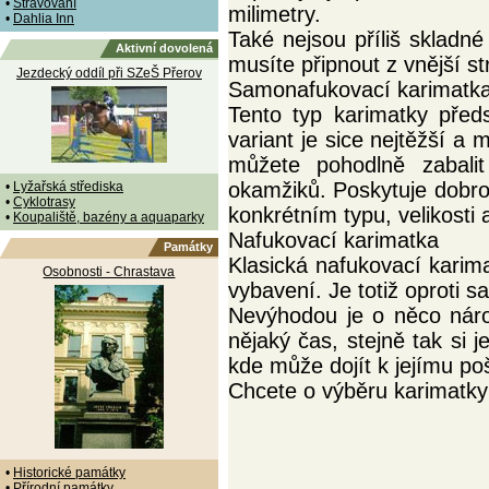
•
Stravování
milimetry.
•
Dahlia Inn
Také nejsou příliš skladn
Aktivní dovolená
musíte připnout z vnější s
Jezdecký oddíl při SZeŠ Přerov
Samonafukovací karimatk
Tento typ karimatky před
variant je sice nejtěžší a
můžete pohodlně zabali
okamžiků. Poskytuje dobrou
•
Lyžařská střediska
•
Cyklotrasy
konkrétním typu, velikosti
•
Koupaliště, bazény a aquaparky
Nafukovací karimatka
Památky
Klasická nafukovací karima
Osobnosti - Chrastava
vybavení. Je totiž oproti 
Nevýhodou je o něco náro
nějaký čas, stejně tak si j
kde může dojít k jejímu po
Chcete o výběru karimatky 
•
Historické památky
•
Přírodní památky