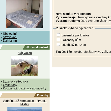
Nyní hledáte v regionech
Vybrané kraje:
Jsou vybrané všechny kr
Vybrané regiony:
Jsou vybrané všechny 
2. krok:
Vyberte typ zařízení
•
Ubytování
Lázeňská poliklinika
•
Stravování
Lázeňský dům
•
Dahlia Inn
Lázeňský penzion
Aktivní dovolená
Tip:
Jestliže nevyberete žádný typ zařízen
Stáj Vazan
•
Lyžařská střediska
•
Cyklotrasy
•
Koupaliště, bazény a aquaparky
Památky
Vodní nádrž Žermanice - Frýdek-
Místek