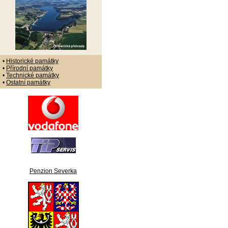
•
Historické památky
•
Přírodní památky
•
Technické památky
•
Ostatní památky
Penzion Severka