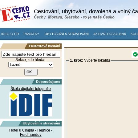
Cestování, ubytování, dovolená a volný č
Čechy, Morava, Slezsko - to je naše Česko
INFO O ČR
PAMÁTKY
UBYTOVÁNÍ A STRAVOVÁNÍ
AKTIVNÍ DOVOLENÁ
KUL
Fulltextové hledání
Sekce, kde hledat:
1. krok:
Vyberte lokalitu
Doporučujeme
Škola digitální fotografie
Ubytování a stravování
Hotel u Cimpla - Hejnice -
Ferdinandov