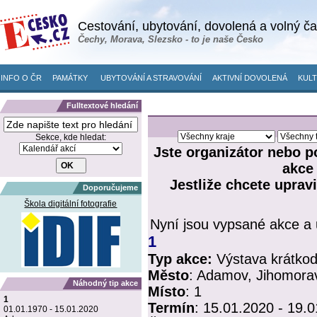
Cestování, ubytování, dovolená a volný č
Čechy, Morava, Slezsko - to je naše Česko
INFO O ČR
PAMÁTKY
UBYTOVÁNÍ A STRAVOVÁNÍ
AKTIVNÍ DOVOLENÁ
KULT
Fulltextové hledání
Sekce, kde hledat:
Jste organizátor nebo p
akce
Jestliže chcete upravi
Doporučujeme
Škola digitální fotografie
Nyní jsou vypsané akce a 
1
Typ akce:
Výstava krátko
Město
:
Adamov, Jihomorav
Náhodný tip akce
Místo
:
1
1
Termín
:
15.01.2020 - 19.
01.01.1970 - 15.01.2020