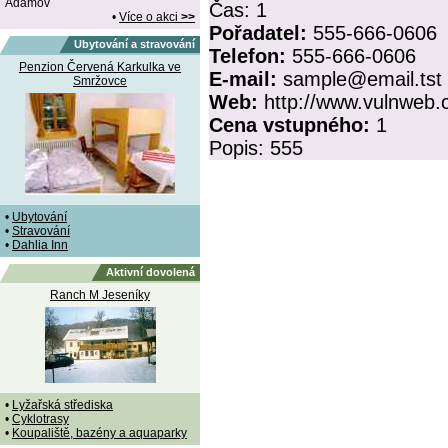
Adamov
Čas:
1
•
Více o akci
>>
Pořadatel:
555-666-0606
Ubytování a stravování
Telefon:
555-666-0606
Penzion Červená Karkulka ve
E-mail:
sample@email.tst
Smržovce
Web:
http://www.vulnweb
Cena vstupného:
1
Popis:
555
•
Ubytování
•
Stravování
•
Dahlia Inn
Aktivní dovolená
Ranch M Jeseníky
•
Lyžařská střediska
•
Cyklotrasy
•
Koupaliště, bazény a aquaparky