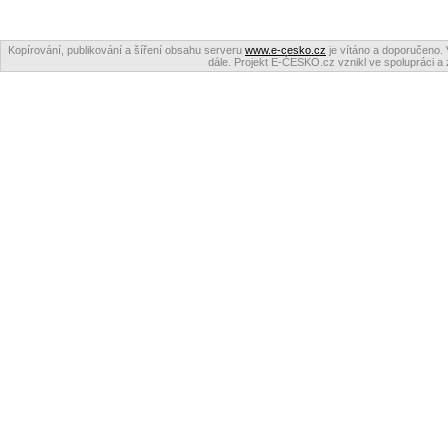
Kopírování, publikování a šíření obsahu serveru
www.e-cesko.cz
je vítáno a doporučeno. 
dále. Projekt E-ČESKO.cz vznikl ve spolupráci a 