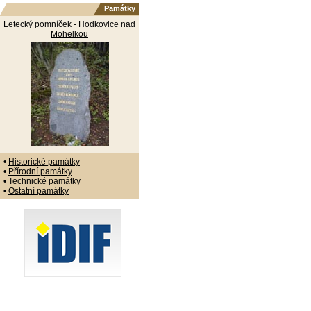
Památky
Letecký pomníček - Hodkovice nad
Mohelkou
•
Historické památky
•
Přírodní památky
•
Technické památky
•
Ostatní památky