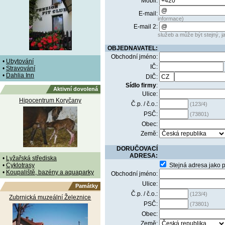
Mobil:
E-mail:
informace)
E-mail 2:
služeb a může být stejný, ja
OBJEDNAVATEL:
Obchodní jméno:
•
Ubytování
IČ:
•
Stravování
•
Dahlia Inn
DIČ:
Sídlo firmy
:
Aktivní dovolená
Ulice:
Hipocentrum Koryčany
Č.p. / č.o.:
(123/4)
PSČ:
(73801)
Obec:
Země:
DORUČOVACÍ
ADRESA:
•
Lyžařská střediska
•
Cyklotrasy
Stejná adresa jako 
•
Koupaliště, bazény a aquaparky
Obchodní jméno:
Ulice:
Památky
Č.p. / č.o.:
(123/4)
Zubrnická muzeální Železnice
PSČ:
(73801)
Obec:
Země: