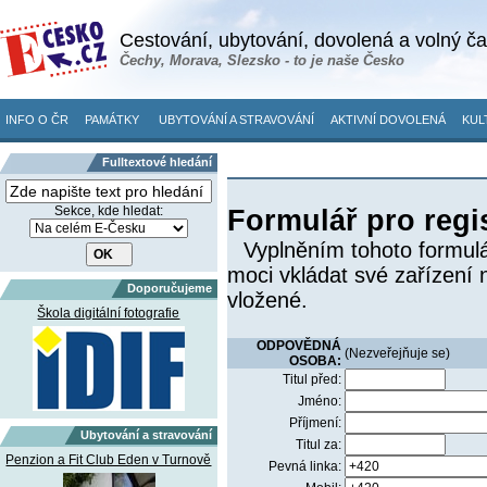
Cestování, ubytování, dovolená a volný č
Čechy, Morava, Slezsko - to je naše Česko
INFO O ČR
PAMÁTKY
UBYTOVÁNÍ A STRAVOVÁNÍ
AKTIVNÍ DOVOLENÁ
KUL
Fulltextové hledání
Sekce, kde hledat:
Formulář pro regi
Vyplněním tohoto formulá
moci vkládat své zařízení 
Doporučujeme
vložené.
Škola digitální fotografie
ODPOVĚDNÁ
(Nezveřejňuje se)
OSOBA:
Titul před:
Jméno:
Příjmení:
Ubytování a stravování
Titul za:
Penzion a Fit Club Eden v Turnově
Pevná linka: