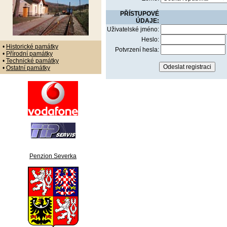
PŘÍSTUPOVÉ
ÚDAJE:
Uživatelské jméno:
Heslo:
•
Historické památky
Potvrzení hesla:
•
Přírodní památky
•
Technické památky
•
Ostatní památky
Penzion Severka