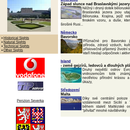
Západ slunce nad Braslavskými jezery
Něžný i drsný dotek bělorusk
Braslavská jezera jsou ut
Běloruska. Krajina, jejíž re
finském vzoru, a duše, kte
široširé Rusi...
Německo
Bavorsko
•
Historical Sights
Příznačné pro Bavorsko 
•
Natural Sights
příroda, zdravý vzduch, kult
•
Technical Sights
příslovečně příjemný životní s
•
Other Sights
kteří hledají odpočinek i akti
Island
- země gejzírů, ledovců a dlouhých pl
Druhý největší ostrov Evr
vnitrozemcům tolik zná
neotřelou přírodní krásou 
úkazy,
Středozemí
Malta
Díky své centrální poloze
Penzion Severka
vzdálenosti mezi Sicílií a
během staletí Maltézské ost
"přivítat" mnohé návštěvníky