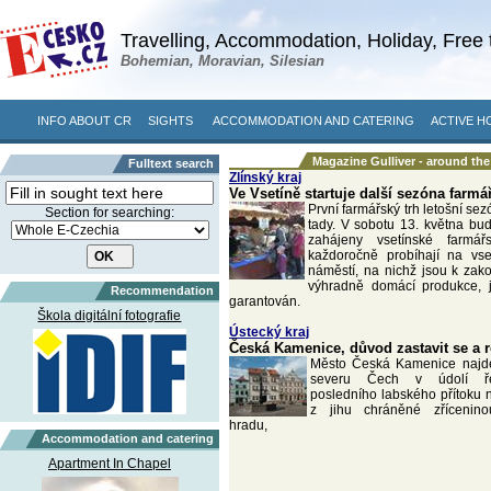
Travelling, Accommodation, Holiday, Free 
Bohemian, Moravian, Silesian
INFO ABOUT CR
SIGHTS
ACCOMMODATION AND CATERING
ACTIVE H
Magazine Gulliver - around th
Fulltext search
Zlínský kraj
Ve Vsetíně startuje další sezóna farmá
První farmářský trh letošní sez
Section for searching:
tady. V sobotu 13. května bu
zahájeny vsetínské farmář
každoročně probíhají na vs
náměstí, na nichž jsou k zak
výhradně domácí produkce, j
Recommendation
garantován.
Škola digitální fotografie
Ústecký kraj
Česká Kamenice, důvod zastavit se a 
Město Česká Kamenice najd
severu Čech v údolí ře
posledního labského přítoku
z jihu chráněné zřícenin
hradu,
Accommodation and catering
Apartment In Chapel