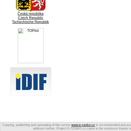
Česká republika
Czech Republic
Tschechische Republik
Copying, publishing and spreading of this server
www.e-cesko.cz
is recommended and accep
address further. Project E-CESKO.cz came in the existence thanks to