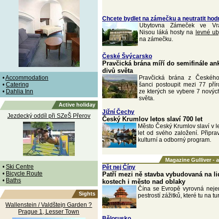
Chcete bydlet na zámečku a neutratit hod
Ubytovna Zámeček ve Vrat
Nisou láká hosty na
levné ub
na zámečku.
České Švýcarsko
Pravčická brána míří do semifinále an
divů světa
•
Accommodation
Pravčická brána z Českéh
•
Catering
šanci postoupit mezi 77 pří
•
Dahlia Inn
ze kterých se vybere 7 nových
světa.
Active holiday
Jižní Čechy
Jezdecký oddíl při SZeŠ Přerov
Český Krumlov letos slaví 700 let
Město Český Krumlov slaví v l
let od svého založení. Připra
kulturní a odborný program.
Magazine Gulliver - 
•
Ski Centre
Pět nej Číny
•
Bicycle Route
Patří mezi ně stavba vybudovaná na l
•
Baths
kostech i město nad oblaky
Čína se Evropě vyrovná nejen
Sights
pestrostí zážitků, které tu na tu
Wallenstein / Valdštejn Garden ?
Prague 1, Lesser Town
Bělorusko