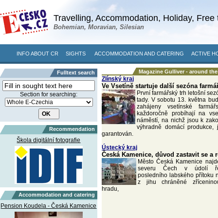
Travelling, Accommodation, Holiday, Free 
Bohemian, Moravian, Silesian
INFO ABOUT CR
SIGHTS
ACCOMMODATION AND CATERING
ACTIVE H
Magazine Gulliver - around th
Fulltext search
Zlínský kraj
Ve Vsetíně startuje další sezóna farmá
První farmářský trh letošní sez
Section for searching:
tady. V sobotu 13. května bu
zahájeny vsetínské farmář
každoročně probíhají na vs
náměstí, na nichž jsou k zak
výhradně domácí produkce, j
Recommendation
garantován.
Škola digitální fotografie
Ústecký kraj
Česká Kamenice, důvod zastavit se a 
Město Česká Kamenice najd
severu Čech v údolí ře
posledního labského přítoku
z jihu chráněné zřícenin
hradu,
Accommodation and catering
Pension Koudela - Česká Kamenice