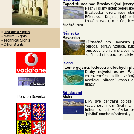
Západ slunce nad Braslavskými jezery
Něžný i drsný dotek bělorusk
Braslavská jezera jsou ut
Běloruska. Krajina, jejíž re
finském vzoru, a duše, kte
široširé Rusi...
•
Historical Sights
Německo
•
Natural Sights
Bavorsko
•
Technical Sights
Příznačné pro Bavorsko 
•
Other Sights
příroda, zdravý vzduch, kult
příslovečně příjemný životní s
kteří hledají odpočinek i akti
Island
- země gejzírů, ledovců a dlouhých pl
Druhý největší ostrov Evr
vnitrozemcům tolik zná
neotřelou přírodní krásou 
úkazy,
Středozemí
Penzion Severka
Malta
Díky své centrální poloze
vzdálenosti mezi Sicílií a
během staletí Maltézské ost
"přivítat" mnohé návštěvníky