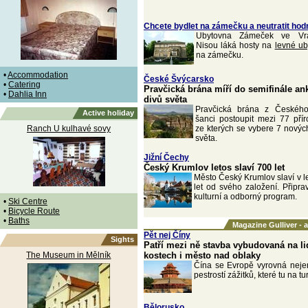
Chcete bydlet na zámečku a neutratit hod
Ubytovna Zámeček ve Vrat
Nisou láká hosty na
levné ub
na zámečku.
•
Accommodation
České Švýcarsko
•
Catering
Pravčická brána míří do semifinále an
•
Dahlia Inn
divů světa
Pravčická brána z Českéh
Active holiday
šanci postoupit mezi 77 pří
Ranch U kulhavé sovy
ze kterých se vybere 7 nových
světa.
Jižní Čechy
Český Krumlov letos slaví 700 let
Město Český Krumlov slaví v l
let od svého založení. Připra
kulturní a odborný program.
•
Ski Centre
•
Bicycle Route
•
Baths
Magazine Gulliver - 
Pět nej Číny
Sights
Patří mezi ně stavba vybudovaná na l
The Museum in Mělník
kostech i město nad oblaky
Čína se Evropě vyrovná nejen
pestrostí zážitků, které tu na tu
Bělorusko