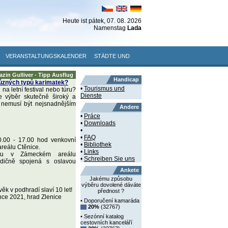
Heute ist
pátek
, 07. 08. 2026
Namenstag
Lada
VERANSTALTUNGSKALENDER
STÄDTE UND
zin Gulliver - Tipp Ausflug
Handicap
ůzných typů karimatek?
•
Tourismus und
 na letní festival nebo túru?
Dienste
 výběr skutečně široký a
 nemusí být nejsnadnějším
Andere
•
Práce
•
Downloads
•
•
FAQ
0.00 - 17.00 hod venkovní
•
Bibliothek
reálu Ctěnice.
•
Links
tu v Zámeckém areálu
•
Schreiben Sie uns
radičně spojená s oslavou
Ankete
Jakému způsobu
výběru dovolené dáváte
věk v podhradí slaví 10 let!
přednost ?
nce 2021, hrad Zlenice
• Doporučení kamaráda
20%
(32767)
• Sezónní katalog
cestovních kanceláří