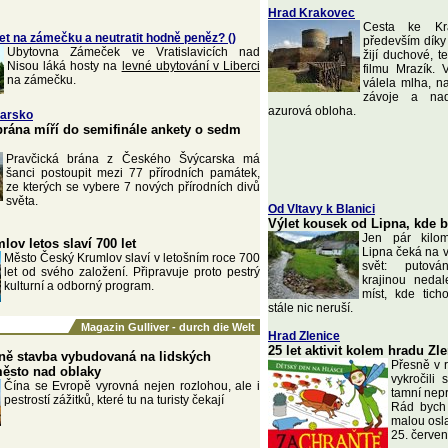
Hrad Krakovec
Cesta ke Kr
et na zámečku a neutratit hodně peněz? ()
především dík
Ubytovna Zámeček ve Vratislavicích nad
žijí duchové, t
Nisou láká hosty na
levné ubytování v Liberci
filmu Mrazík. 
na zámečku.
válela mlha, na
závoje a nad
azurová obloha.
arsko
brána míří do semifinále ankety o sedm
Pravčická brána z Českého Švýcarska má
šanci postoupit mezi 77 přírodních památek,
ze kterých se vybere 7 nových přírodních divů
světa.
Od Vltavy k Blanici
Výlet kousek od Lipna, kde 
Jen pár kilom
ov letos slaví 700 let
Lipna čeká na vy
Město Český Krumlov slaví v letošním roce 700
svět: putová
let od svého založení. Připravuje proto pestrý
krajinou neda
kulturní a odborný program.
míst, kde tic
stále nic neruší.
Magazin Gulliver - durch die Welt
Hrad Zlenice
25 let aktivit kolem hradu Zl
 ně stavba vybudovaná na lidských
Přesně v 
město nad oblaky
vykročili
Čína se Evropě vyrovná nejen rozlohou, ale i
tamní nepr
pestrostí zážitků, které tu na turisty čekají
Rád bych 
malou osl
25. červe