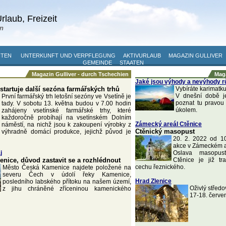
rlaub, Freizeit
n
ITEN
UNTERKUNFT UND VERPFLEGUNG
AKTIVURLAUB
MAGAZIN GULLIVER
GEMEINDE
STAATEN
Magazin Gulliver - durch Tschechien
Maga
Jaké jsou výhody a nevýhody r
startuje další sezóna farmářských trhů
Vybíráte karimatku
V dnešní době je
První farmářský trh letošní sezóny ve Vsetíně je
poznat tu pravou
tady. V sobotu 13. května budou v 7.00 hodin
úkolem.
zahájeny vsetínské farmářské trhy, které
každoročně probíhají na vsetínském Dolním
Zámecký areál Ctěnice
náměstí, na nichž jsou k zakoupení výrobky z
Ctěnický masopust
výhradně domácí produkce, jejichž původ je
20. 2. 2022 od 1
akce v Zámeckém a
j
Oslava masopus
nice, důvod zastavit se a rozhlédnout
Ctěnice je již t
cechu řeznického.
Město Česká Kamenice najdete položené na
severu Čech v údolí řeky Kamenice,
Hrad Zlenice
posledního labského přítoku na našem území,
Oživlý středo
z jihu chráněné zříceninou kamenického
17-18. červe