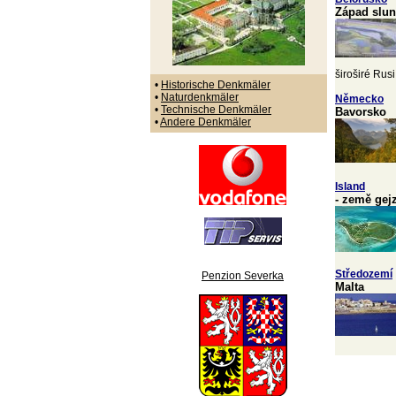
Západ slun
široširé Rusi.
•
Historische Denkmäler
•
Naturdenkmäler
Německo
•
Technische Denkmäler
Bavorsko
•
Andere Denkmäler
Island
- země gej
Středozemí
Penzion Severka
Malta