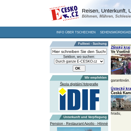
Reisen, Unterkunft, U
Böhmen, Mähren, Schlesie
INFO ÜBER TSCHECHIEN
SEHENSWÜRDIGKE
Fulltext - Suchung
Zlínský kraj
Ve Vsetíně 
Sektion, wo suchen:
Wir empfehlen
garantován.
Škola digitální fotografie
Ústecký kra
Česká Kame
hradu,
Unterkunft und Verpflegung
Pension - Restaurant Apollo - Hlinné