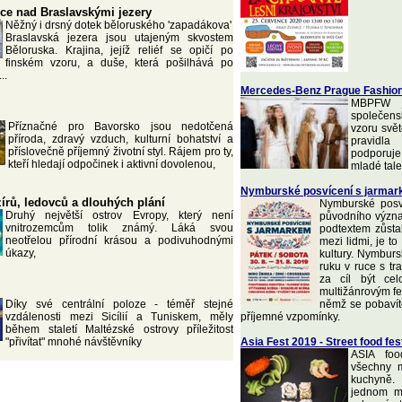
ce nad Braslavskými jezery
Něžný i drsný dotek běloruského 'zapadákova'
Braslavská jezera jsou utajeným skvostem
Běloruska. Krajina, jejíž reliéf se opičí po
finském vzoru, a duše, která pošilhává po
..
Mercedes-Benz Prague Fashio
MBPFW je
společen
Příznačné pro Bavorsko jsou nedotčená
vzoru svě
příroda, zdravý vzduch, kulturní bohatství a
pravidl
příslovečně příjemný životní styl. Rájem pro ty,
podporuje
kteří hledají odpočinek i aktivní dovolenou,
mladé tale
Nymburské posvícení s jarma
zírů, ledovců a dlouhých plání
Nymburské posv
Druhý největší ostrov Evropy, který není
původního význ
vnitrozemcům tolik známý. Láká svou
podtextem zůstal
neotřelou přírodní krásou a podivuhodnými
mezi lidmi, je t
úkazy,
kultury. Nymburs
ruku v ruce s tr
za cíl být ce
multižánrovým fes
Díky své centrální poloze - téměř stejné
němž se pobavít
vzdálenosti mezi Sicílií a Tuniskem, měly
příjemné vzpomínky.
během staletí Maltézské ostrovy příležitost
"přivítat" mnohé návštěvníky
Asia Fest 2019 - Street food fes
ASIA foo
všechny m
kuchyně.
jednom mí