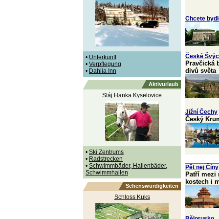
Chcete bydl
České Švýc
•
Unterkunft
Pravčická 
•
Verpflegung
divů světa
•
Dahlia Inn
Aktivurlaub
Stáj Hanka Kyselovice
Jižní Čechy
Český Kruml
•
Ski Zentrums
•
Radstrecken
•
Schwimmbäder, Hallenbäder,
Pět nej Číny
Schwimmhallen
Patří mezi
kostech i 
Sehenswürdigkeiten
Schloss Kuks
Bělorusko