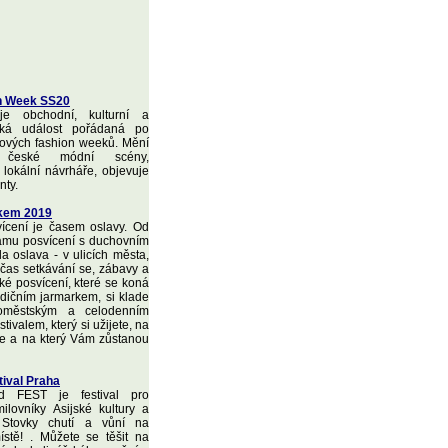
n Week SS20
 obchodní, kulturní a
ská událost pořádaná po
tových fashion weeků. Mění
a české módní scény,
 lokální návrháře, objevuje
nty.
rkem 2019
ícení je časem oslavy. Od
amu posvícení s duchovním
a oslava - v ulicích města,
o čas setkávání se, zábavy a
ké posvícení, které se koná
adičním jarmarkem, si klade
loměstským a celodenním
tivalem, který si užijete, na
e a na který Vám zůstanou
tival Praha
d FEST je festival pro
ilovníky Asijské kultury a
 Stovky chutí a vůní na
stě! . Můžete se těšit na