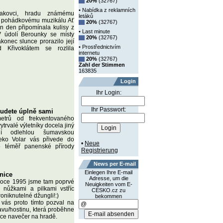
20%
(32767)
• Nabídka z reklamních
akovci, hradu známému
letáků
y pohádkovému muzikálu Ať
20%
(32767)
en den připomínala kulisy z
• Last minute
V údolí Berounky se místy
20%
(32767)
konec slunce prorazilo její
• Prostřednictvím
 Křivoklátem se rozlila
internetu
20%
(32767)
Zahl der Stimmen
163835
Login
Ihr Login:
Ihr Passwort:
budete úplně sami
etrů od frekventovaného
trvalé výletníky docela jiný
ní odlehlou šumavskou
leko Volar vás přivede do
•
Neue
ho téměř panenské přírody
Registrierung
News per E-mail
Einlegen Ihre E-mail
enice
Adresse, um die
roce 1995 jsme tam poprvé
Neuigkeiten vom E-
 s nůžkami a pilkami vstříc
CESKO.cz zu
oniknutelné džungli!:)
bekommen
vás proto tímto pozval na
avu/hostinu, která proběhne
nce navečer na hradě.