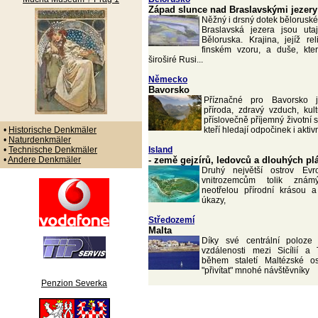
Západ slunce nad Braslavskými jezery
Něžný i drsný dotek bělorusk
Braslavská jezera jsou ut
Běloruska. Krajina, jejíž re
finském vzoru, a duše, kte
široširé Rusi...
Německo
Bavorsko
Příznačné pro Bavorsko 
příroda, zdravý vzduch, kult
příslovečně příjemný životní s
•
Historische Denkmäler
kteří hledají odpočinek i akti
•
Naturdenkmäler
•
Technische Denkmäler
Island
•
Andere Denkmäler
- země gejzírů, ledovců a dlouhých pl
Druhý největší ostrov Evr
vnitrozemcům tolik zná
neotřelou přírodní krásou 
úkazy,
Středozemí
Malta
Díky své centrální poloze
vzdálenosti mezi Sicílií a
během staletí Maltézské ost
"přivítat" mnohé návštěvníky
Penzion Severka