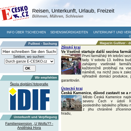
Reisen, Unterkunft, Urlaub, Freizeit
Böhmen, Mähren, Schlesien
INFO ÜBER TSCHECHIEN
SEHENSWÜRDIGKEITEN
UNTERKUNFT UND VE
Magazin Gulliver - 
Fulltext - Suchung
Zlínský kraj
Ve Vsetíně startuje další sezóna farmá
První farmářský trh letošní sez
Sektion, wo suchen:
tady. V sobotu 13. května bu
zahájeny vsetínské farmář
každoročně probíhají na vs
náměstí, na nichž jsou k zak
výhradně domácí produkce, j
Wir empfehlen
garantován.
Škola digitální fotografie
Ústecký kraj
Česká Kamenice, důvod zastavit se a 
Město Česká Kamenice najd
severu Čech v údolí ře
posledního labského přítoku
z jihu chráněné zřícenin
hradu,
Unterkunft und Verpflegung
Familienpension ,,U Wolfu?? -
Andělská Hora