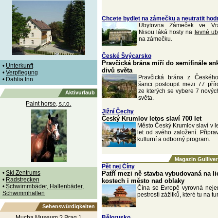
Chcete bydlet na zámečku a neutratit hod
Ubytovna Zámeček ve Vrat
Nisou láká hosty na
levné ub
na zámečku.
České Švýcarsko
Pravčická brána míří do semifinále an
•
Unterkunft
divů světa
•
Verpflegung
Pravčická brána z Českéh
•
Dahlia Inn
šanci postoupit mezi 77 pří
ze kterých se vybere 7 nových
Aktivurlaub
světa.
Paint horse, s.r.o.
Jižní Čechy
Český Krumlov letos slaví 700 let
Město Český Krumlov slaví v l
let od svého založení. Připra
kulturní a odborný program.
Magazin Gulliver
Pět nej Číny
•
Ski Zentrums
Patří mezi ně stavba vybudovaná na l
•
Radstrecken
kostech i město nad oblaky
•
Schwimmbäder, Hallenbäder,
Čína se Evropě vyrovná nejen
Schwimmhallen
pestrostí zážitků, které tu na tu
Sehenswürdigkeiten
Mucha Museum ? Prag 1
Bělorusko