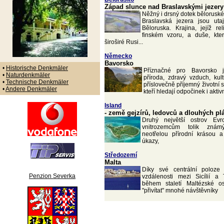
Západ slunce nad Braslavskými jezery
Něžný i drsný dotek bělorusk
Braslavská jezera jsou ut
Běloruska. Krajina, jejíž re
finském vzoru, a duše, kte
široširé Rusi...
Německo
Bavorsko
•
Historische Denkmäler
Příznačné pro Bavorsko 
•
Naturdenkmäler
příroda, zdravý vzduch, kult
•
Technische Denkmäler
příslovečně příjemný životní s
•
Andere Denkmäler
kteří hledají odpočinek i akti
Island
- země gejzírů, ledovců a dlouhých pl
Druhý největší ostrov Evr
vnitrozemcům tolik zná
neotřelou přírodní krásou 
úkazy,
Středozemí
Malta
Díky své centrální poloze
Penzion Severka
vzdálenosti mezi Sicílií a
během staletí Maltézské ost
"přivítat" mnohé návštěvníky