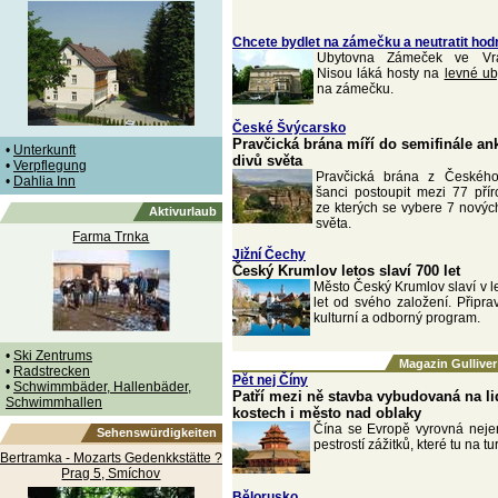
Chcete bydlet na zámečku a neutratit hod
Ubytovna Zámeček ve Vrat
Nisou láká hosty na
levné ub
na zámečku.
České Švýcarsko
Pravčická brána míří do semifinále an
•
Unterkunft
divů světa
•
Verpflegung
Pravčická brána z Českéh
•
Dahlia Inn
šanci postoupit mezi 77 pří
ze kterých se vybere 7 nových
Aktivurlaub
světa.
Farma Trnka
Jižní Čechy
Český Krumlov letos slaví 700 let
Město Český Krumlov slaví v l
let od svého založení. Připra
kulturní a odborný program.
•
Ski Zentrums
Magazin Gulliver
•
Radstrecken
Pět nej Číny
•
Schwimmbäder, Hallenbäder,
Patří mezi ně stavba vybudovaná na l
Schwimmhallen
kostech i město nad oblaky
Čína se Evropě vyrovná nejen
Sehenswürdigkeiten
pestrostí zážitků, které tu na tu
Bertramka - Mozarts Gedenkkstätte ?
Prag 5, Smíchov
Bělorusko