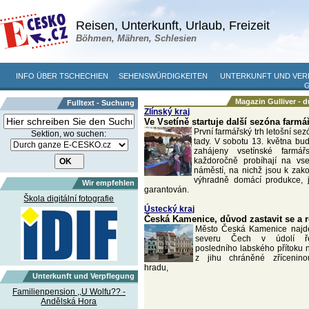
Reisen, Unterkunft, Urlaub, Freizeit
Böhmen, Mähren, Schlesien
INFO ÜBER TSCHECHIEN
SEHENSWÜRDIGKEITEN
UNTERKUNFT UND VE
Magazin Gulliver - 
Fulltext - Suchung
Zlínský kraj
Ve Vsetíně startuje další sezóna farmá
První farmářský trh letošní sez
Sektion, wo suchen:
tady. V sobotu 13. května bu
zahájeny vsetínské farmář
každoročně probíhají na vs
náměstí, na nichž jsou k zak
výhradně domácí produkce, j
Wir empfehlen
garantován.
Škola digitální fotografie
Ústecký kraj
Česká Kamenice, důvod zastavit se a 
Město Česká Kamenice najd
severu Čech v údolí ře
posledního labského přítoku
z jihu chráněné zřícenin
hradu,
Unterkunft und Verpflegung
Familienpension ,,U Wolfu?? -
Andělská Hora