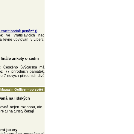
tratit hodně peněz? ()
k ve Vratislavicích nad
na
levné ubytování v Liberci
ifinále ankety o sedm
 z Českého Švýcarska má
ezi 77 přírodních památek,
re 7 nových přírodních divů
Magazín Gulliver - po světě
vaná na lidských
ovná nejen rozlohou, ale i
eré tu na turisty čekají
mi jezery