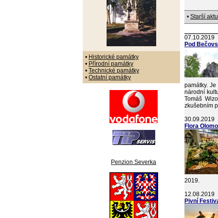
•
Starší aktu
07.10.2019
Pod Bečovs
•
Historické památky
•
Přírodní památky
•
Technické památky
•
Ostatní památky
památky. Je 
národní kult
Tomáš Wizo
zkušebním p
30.09.2019
Flora Olomo
Penzion Severka
2019.
12.08.2019
Pivní Festi