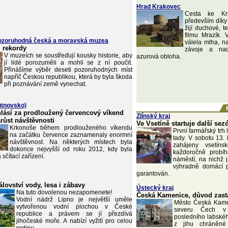
Hrad Krakovec
Cesta ke Kr
především dík
žijí duchové, t
filmu Mrazík. 
pozoruhodná česká a moravská muzea
válela mlha, na
i rekordy
závoje a nad
V muzeích se soustřeďují kousky historie, aby
azurová obloha.
jí lidé porozuměli a mohli se z ní poučit.
Přinášíme výběr deseti pozoruhodných míst
napříč Českou republikou, která by byla škoda
při poznávání země vynechat.
rutnovsko)
lásí za prodloužený červencový víkend
Zlínský kraj
růst návštěvnosti
Ve Vsetíně startuje další se
Krkonoše během prodlouženého víkendu
První farmářský trh 
na začátku července zaznamenaly enormní
tady. V sobotu 13.
návštěvnost. Na některých místech byla
zahájeny vsetíns
dokonce nejvyšší od roku 2012, kdy byla
každoročně probíh
sčítací zařízení.
náměstí, na nichž 
výhradně domácí p
garantován.
álovství vody, lesa i zábavy
Ústecký kraj
Na tuto dovolenou nezapomenete!
Česká Kamenice, důvod zasta
Vodní nádrž Lipno je největší uměle
Město Česká Kame
vytvořenou vodní plochou v České
severu Čech v 
republice a právem se jí přezdívá
posledního labské
jihočeské moře. A nabízí vyžití pro celou
z jihu chráněné