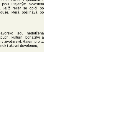
k běloruského 'zapadákova'
a jsou utajeným skvostem
, jejíž reliéf se opičí po
 duše, která pošilhává po
avorsko jsou nedotčená
zduch, kulturní bohatství a
ý životní styl. Rájem pro ty,
inek i aktivní dovolenou,