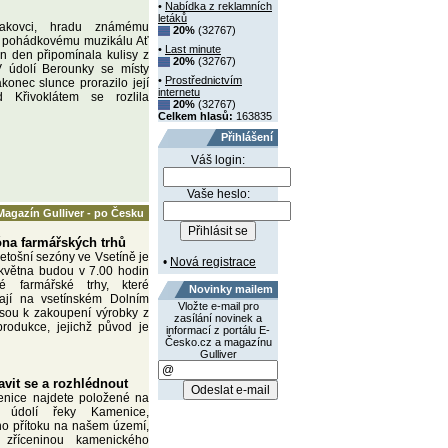
•
Nabídka z reklamních
letáků
akovci, hradu známému
20%
(32767)
y pohádkovému muzikálu Ať
•
Last minute
en den připomínala kulisy z
20%
(32767)
V údolí Berounky se místy
•
Prostřednictvím
konec slunce prorazilo její
internetu
 Křivoklátem se rozlila
20%
(32767)
Celkem hlasů:
163835
Přihlášení
Váš login:
Vaše heslo:
Magazín Gulliver - po Česku
zóna farmářských trhů
letošní sezóny ve Vsetíně je
•
Nová registrace
 května budou v 7.00 hodin
ké farmářské trhy, které
Novinky mailem
ají na vsetínském Dolním
Vložte e-mail pro
jsou k zakoupení výrobky z
zasílání novinek a
rodukce, jejichž původ je
informací z portálu E-
Česko.cz a magazínu
Gulliver
vit se a rozhlédnout
nice najdete položené na
údolí řeky Kamenice,
ho přítoku na našem území,
 zříceninou kamenického