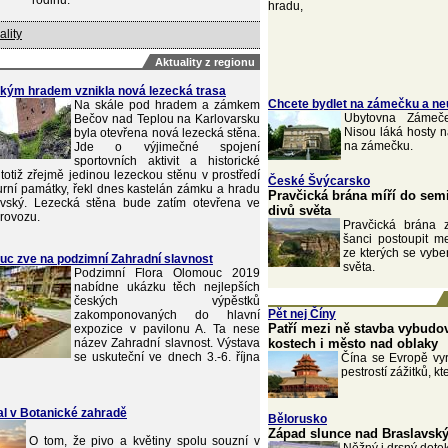
rodinu.
hradu,
ality
Aktuality z regionu
kým hradem vznikla nová lezecká trasa
Chcete bydlet na zámečku a neu
Na skále pod hradem a zámkem
Ubytovna Zámeče
Bečov nad Teplou na Karlovarsku
Nisou láká hosty 
byla otevřena nová lezecká stěna.
na zámečku.
Jde o výjimečné spojení
sportovních aktivit a historické
totiž zřejmě jedinou lezeckou stěnu v prostředí
České Švýcarsko
urní památky, řekl dnes kastelán zámku a hradu
Pravčická brána míří do sem
vský. Lezecká stěna bude zatím otevřena ve
divů světa
rovozu.
Pravčická brána
šanci postoupit m
ze kterých se vybe
uc zve na podzimní Zahradní slavnost
světa.
Podzimní Flora Olomouc 2019
nabídne ukázku těch nejlepších
českých výpěstků
Pět nej Číny
zakomponovaných do hlavní
Patří mezi ně stavba vybudo
expozice v pavilonu A. Ta nese
název Zahradní slavnost. Výstava
kostech i město nad oblaky
se uskuteční ve dnech 3.-6. října
Čína se Evropě vyr
pestrostí zážitků, kt
val v Botanické zahradě
Bělorusko
Západ slunce nad Braslavský
O tom, že pivo a květiny spolu souzní v