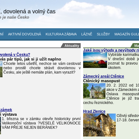
, dovolená a volný čas
o je naše Česko
NÍ
AKTIVNÍ DOVOLENÁ
KULTURA A ZÁBAVA
LÁZNĚ
SLUŽBY
MAGAZÍN GUL
Aktuality
Ma
Jaké jsou výhody a nevýhody r
ovolená v Česku?
Vybíráte karimatku
s pár tipů, jak si ji užít naplno
V dnešní době je
poznat tu pravou
Chcete letos ušetřit, nechce se vám cestovat
úkolem.
nebo prostě chcete strávit dovolenou v
Česku, ale ještě nemáte plán, kam vyrazit?
Zámecký areál Ctěnice
Ctěnický masopust
20. 2. 2022 od 1
akce v Zámeckém a
Oslava masopus
Ctěnice je již t
cechu řeznického.
 zámek
Hrad Zlenice
í výstava
Oživlý středo
1. března se v zámku otevře historicky první
17-18. červe
Velikonoční výstava ?VESELÉ VELIKONOCE
VÁM PŘEJE NEJEN BERÁNEK?