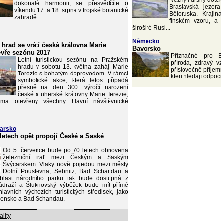
Něžný i drsný dote
dokonalé harmonii, se přesvědčíte o
Braslavská jezer
víkendu 17. a 18. srpna v trojské botanické
Běloruska. Krajina
zahradě.
finském vzoru, a
široširé Rusi...
Německo
 hrad se vrátí česká královna Marie
Bavorsko
tevře sezónu 2017
Příznačné pro B
Letní turistickou sezónu na Pražském
příroda, zdravý v
hradu v sobotu 13. května zahájí Marie
příslovečně příjemn
Terezie s bohatým doprovodem. V rámci
kteří hledají odpoč
symbolické akce, která letos připadá
přesně na den 300. výročí narození
české a uherské královny Marie Terezie,
ma otevřeny všechny hlavní návštěvnické
arsko
 letech opět propojí České a Saské
Od 5. července bude po 70 letech obnovena
železniční trať mezi Českým a Saským
Švýcarskem. Vlaky nově pojedou mezi městy
Dolní Poustevna, Sebnitz, Bad Schandau a
blast národního parku tak bude dostupná z
ádraží a Šluknovský výběžek bude mít přímé
lavních výchozích turistických středisek, jako
Hřensko a Bad Schandau.
ality