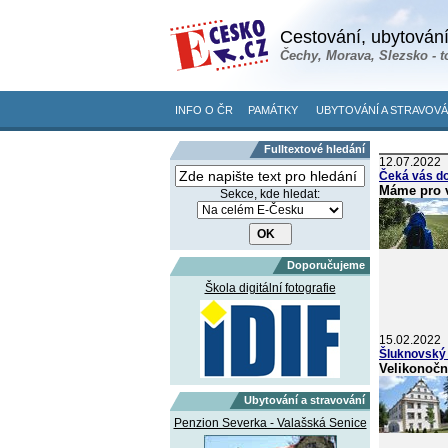
Cestování, ubytování
Čechy, Morava, Slezsko - t
INFO O ČR
PAMÁTKY
UBYTOVÁNÍ A STRAVOVÁ
Fulltextové hledání
12.07.2022
Čeká vás d
Máme pro vá
Sekce, kde hledat:
Doporučujeme
Škola digitální fotografie
15.02.2022
Šluknovský
Velikonočn
Ubytování a stravování
Penzion Severka - Valašská Senice