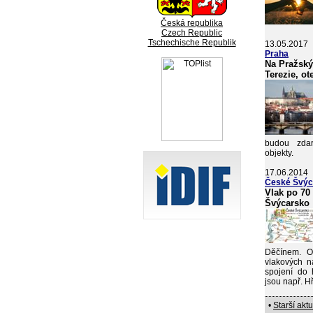
Česká republika
Czech Republic
Tschechische Republik
13.05.2017
Praha
Na Pražský
Terezie, o
budou zdar
objekty.
17.06.2014
České Švýc
Vlak po 70
Švýcarsko
Děčínem. O
vlakových n
spojení do h
jsou např. 
•
Starší aktu