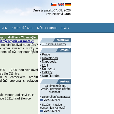
Dnes je
pátek
, 07. 08. 2026
Svátek slaví
Lada
LIVER
KALENDÁŘ AKCÍ
MĚSTA A OBCE
STÁTY
gazín Gulliver - Tip na výlet
Handicap
ůzných typů karimatek?
•
Turistika a služby
 na letní festival nebo túru?
 výběr skutečně široký a
Ostatní
 nemusí být nejsnadnějším
•
Práce
•
Downloads
•
Nápověda
•
FAQ
•
Knihovna
0.00 - 17.00 hod venkovní
•
Odkazy
reálu Ctěnice.
•
Napište nám
tu v Zámeckém areálu
radičně spojená s oslavou
Anketa
Jakému způsobu
výběru dovolené dáváte
přednost ?
věk v podhradí slaví 10 let!
•
Doporučení kamaráda
nce 2021, hrad Zlenice
20%
(32767)
•
Sezónní katalog
cestovních kanceláří
20%
(32767)