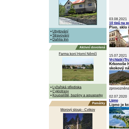
03.08.2021
10 tipů na 
Pivo, sklo 
•
Ubytování
•
Stravování
•
Dahlia Inn
Aktivní dovolená
Farma koní Horní Němčí
15.07.2021
Vrchlabí (T
Krkonoše h
skokový ná
•
Lyžařská střediska
zprovozněna 
•
Cyklotrasy
•
Koupaliště, bazény a aquaparky
02.07.2020
Lipno
Památky
Lipno je kr
Morový sloup - Cvikov