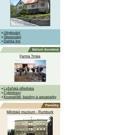
•
Ubytování
•
Stravování
•
Dahlia Inn
Aktivní dovolená
Farma Trnka
•
Lyžařská střediska
•
Cyklotrasy
•
Koupaliště, bazény a aquaparky
Památky
Městské muzeum - Rumburk