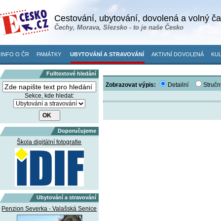
Cestování, ubytování, dovolená a volný č
Čechy, Morava, Slezsko - to je naše Česko
INFO O ČR
PAMÁTKY
UBYTOVÁNÍ A STRAVOVÁNÍ
AKTIVNÍ DOVOLENÁ
KUL
Fulltextové hledání
Zobrazovat výpis:
Detailní
Stručn
Sekce, kde hledat:
Doporučujeme
Škola digitální fotografie
Ubytování a stravování
Penzion Severka - Valašská Senice