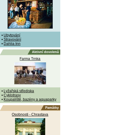
•
Ubytování
•
Stravování
•
Dahlia Inn
Aktivní dovolená
Farma Trnka
•
Lyžařská střediska
•
Cyklotrasy
•
Koupaliště, bazény a aquaparky
Památky
Osobnosti - Chrastava