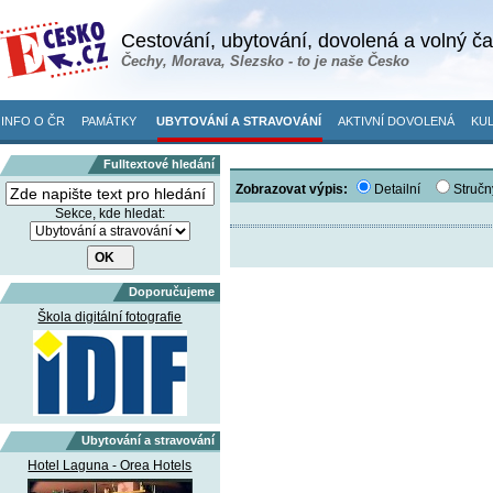
Cestování, ubytování, dovolená a volný č
Čechy, Morava, Slezsko - to je naše Česko
INFO O ČR
PAMÁTKY
UBYTOVÁNÍ A STRAVOVÁNÍ
AKTIVNÍ DOVOLENÁ
KUL
Fulltextové hledání
Zobrazovat výpis:
Detailní
Stručn
Sekce, kde hledat:
Doporučujeme
Škola digitální fotografie
Ubytování a stravování
Hotel Laguna - Orea Hotels