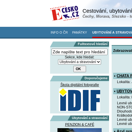
Cestování, ubytování
Čechy, Morava, Slezsko - t
INFO O ČR
PAMÁTKY
UBYTOVÁNÍ A STRAVOV
Fulltextové hledání
Zobrazovat
Sekce, kde hledat:
•
CHATA 
Doporučujeme
Lokalita:
Škola digitální fotografie
•
UBYTOV
Lokalita:
Levné ub
NON-STOP 
Dlouhodo
Krátkodob
Ubytování a stravování
Levné uby
Levné uby
PENZION & CAFÉ
•
Azyl pr