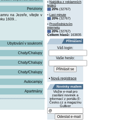
•
Nabídka z reklamních
letáků
Penziony
20%
(32767)
ru na Jezeře, vítejte v
•
Last minute
20%
(32767)
oku 1609...
•
Prostřednictvím
internetu
20%
(32767)
Celkem hlasů:
163835
Přihlášení
Ubytování v soukromí
Váš login:
Chaty/Chalupy
Vaše heslo:
Chaty/Chalupy
Chaty/Chalupy
•
Nová registrace
Autocampy
Novinky mailem
Apartmány
Vložte e-mail pro
zasílání novinek a
informací z portálu E-
Česko.cz a magazínu
Gulliver