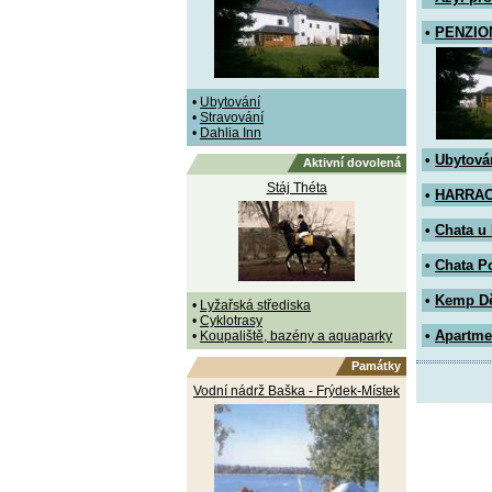
•
PENZIO
•
Ubytování
•
Stravování
•
Dahlia Inn
•
Ubytová
Aktivní dovolená
Stáj Théta
•
HARRAC
•
Chata u
•
Chata P
•
Kemp D
•
Lyžařská střediska
•
Cyklotrasy
•
Apartm
•
Koupaliště, bazény a aquaparky
Památky
Vodní nádrž Baška - Frýdek-Místek