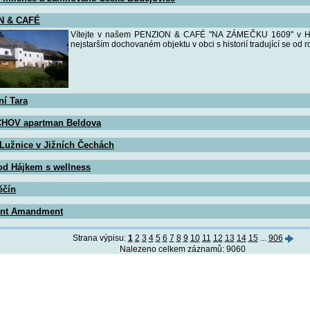
N & CAFÉ
Vítejte v našem PENZION & CAFÉ "NA ZÁMEČKU 1609" v Ham
nejstarším dochovaném objektu v obci s historií tradující se od r
ní Tara
HOV apartman Beldova
 Lužnice v Jižních Čechách
od Hájkem s wellness
ěčín
ent Amandment
Strana výpisu:
1
2
3
4
5
6
7
8
9
10
11
12
13
14
15
...
906
Nalezeno celkem záznamů: 9060