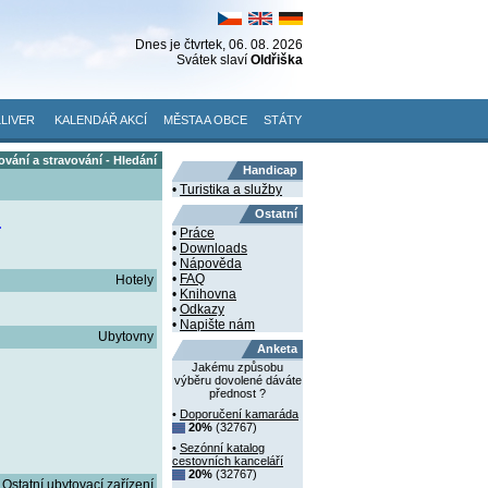
Dnes je
čtvrtek
, 06. 08. 2026
Svátek slaví
Oldřiška
LIVER
KALENDÁŘ AKCÍ
MĚSTA A OBCE
STÁTY
vání a stravování - Hledání
Handicap
•
Turistika a služby
Ostatní
.
•
Práce
•
Downloads
•
Nápověda
•
FAQ
Hotely
•
Knihovna
•
Odkazy
•
Napište nám
Ubytovny
Anketa
Jakému způsobu
výběru dovolené dáváte
přednost ?
•
Doporučení kamaráda
20%
(32767)
•
Sezónní katalog
cestovních kanceláří
20%
(32767)
Ostatní ubytovací zařízení