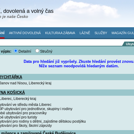
, dovolená a volný čas
o je naše Česko
ÁNÍ
AKTIVNÍ DOVOLENÁ
KULTURA A ZÁBAVA
LÁZNĚ
SLUŽBY
MAGAZÍN GUL
Ubyto
 výpis:
Detailní
Stručný
Data pro hledání již vypršely. Zkuste hledání provést znovu
Níže seznam neodpovídá hledaným datům.
RYCHTÁŘKA
 Janov nad Nisou, Liberecký kraj
NA KOŠICKÁ
 Liberec, Liberecký kraj
ytování ve středu města Liberec
ubytování pro jednotlivce, skupiny i rodiny
bé ubytování pro pracovníky
é ubytování pro turisty
tování pro rodiny s dětmi, zajistíme dětskou postýlku
tování pro školy, školní zájezdy
o milence a zamilované České Budějovice