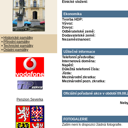
Etnické složení:
Ekonomika
Tvorba HDP:
Vývoz:
Dovoz:
Odběratelské země:
Dodavatelské země:
•
Historické památky
Nezaměstnanost:
•
Přírodní památky
•
Technické památky
•
Ostatní památky
Užitečné informace
Telefonní předvolba:
Internetová doména:
Napětí:
Důležitá telefonní čísla:
Jízda:
Mezinárodní zkratka:
Mezinárodní pozn. zkratka:
Oficiální pořadané akce v období 09.08
Penzion Severka
Neby
FOTOGALERIE
Zatím není k dispozici žádná fotografie.