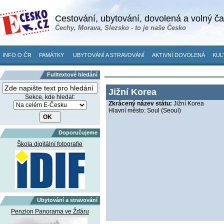
Cestování, ubytování, dovolená a volný č
Čechy, Morava, Slezsko - to je naše Česko
INFO O ČR
PAMÁTKY
UBYTOVÁNÍ A STRAVOVÁNÍ
AKTIVNÍ DOVOLENÁ
KUL
Fulltextové hledání
Jižní Korea
Sekce, kde hledat:
Zkrácený název státu:
Jižní Korea
Hlavní město: Soul (Seoul)
Doporučujeme
Škola digitální fotografie
Ubytování a stravování
Penzion Panorama ve Žďáru