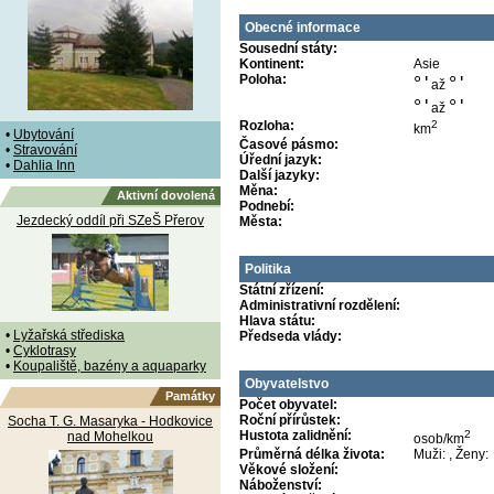
Obecné informace
Sousední státy:
Kontinent:
Asie
Poloha:
°
'
°
'
až
°
'
°
'
až
Rozloha:
2
km
•
Ubytování
Časové pásmo:
•
Stravování
Úřední jazyk:
•
Dahlia Inn
Další jazyky:
Měna:
Aktivní dovolená
Podnebí:
Jezdecký oddíl při SZeŠ Přerov
Města:
Politika
Státní zřízení:
Administrativní rozdělení:
Hlava státu:
•
Lyžařská střediska
Předseda vlády:
•
Cyklotrasy
•
Koupaliště, bazény a aquaparky
Obyvatelstvo
Památky
Počet obyvatel:
Roční přírůstek:
Socha T. G. Masaryka - Hodkovice
Hustota zalidnění:
2
nad Mohelkou
osob/km
Průměrná délka života:
Muži: , Ženy:
Věkové složení:
Náboženství: