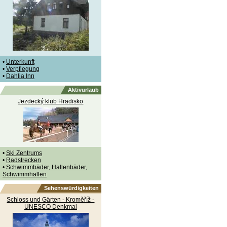
•
Unterkunft
•
Verpflegung
•
Dahlia Inn
Aktivurlaub
Jezdecký klub Hradisko
•
Ski Zentrums
•
Radstrecken
•
Schwimmbäder, Hallenbäder,
Schwimmhallen
Sehenswürdigkeiten
Schloss und Gärten - Kroměříž -
UNESCO Denkmal