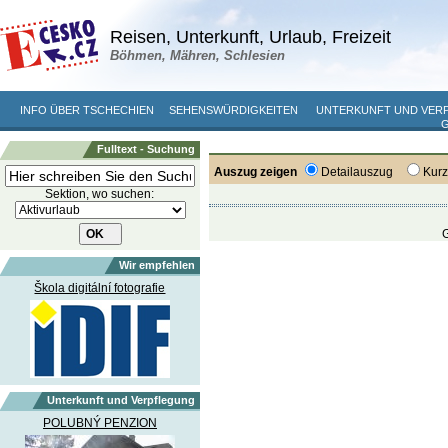
Reisen, Unterkunft, Urlaub, Freizeit
Böhmen, Mähren, Schlesien
INFO ÜBER TSCHECHIEN
SEHENSWÜRDIGKEITEN
UNTERKUNFT UND VER
Fulltext - Suchung
Auszug zeigen
Detailauszug
Kur
Sektion, wo suchen:
G
Wir empfehlen
Škola digitální fotografie
Unterkunft und Verpflegung
POLUBNÝ PENZION